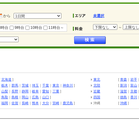
から
未選択
～
8時台
9時台
10時台
11時台～
[
北海道
]
東北
[
青森
｜
岩手
[
栃木
｜
群馬
｜
茨城
｜
埼玉
｜
千葉
｜
東京
｜
神奈川
]
北陸
[
新潟
｜
富山
[
山梨
｜
長野
｜
静岡
｜
岐阜
｜
愛知
｜
三重
]
近畿
[
滋賀
｜
京都
[
鳥取
｜
島根
｜
岡山
｜
広島
｜
山口
]
四国
[
徳島
｜
香川
[
福岡
｜
佐賀
｜
長崎
｜
熊本
｜
大分
｜
宮崎
｜
鹿児島
]
沖縄
[
沖縄
]