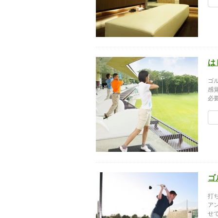
は
ゴ
感
必
ゴ
打
ア
せ