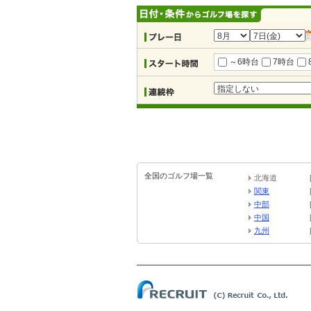
～6時台
7時台
全国のゴルフ場一覧
北海道
関東
中部
中国
九州