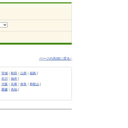
ページの先頭に戻る↑
｜
宮城
｜
秋田
｜
山形
｜
福島
]
｜
石川
｜
福井
]
｜
大阪
｜
兵庫
｜
奈良
｜
和歌山
]
｜
愛媛
｜
高知
]