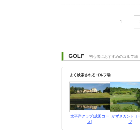
1
GOLF
初心者におすすめのゴルフ場
よく検索されるゴルフ場
太平洋クラブ(成田コー
かずさカントリ
ス)
ブ