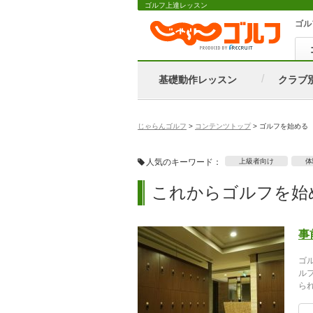
ゴルフ上達レッスン
ゴル
基礎動作レッスン
クラブ
じゃらんゴルフ
>
コンテンツトップ
>
ゴルフを始める
人気のキーワード：
上級者向け
体
これからゴルフを始
事
ゴ
ル
ら