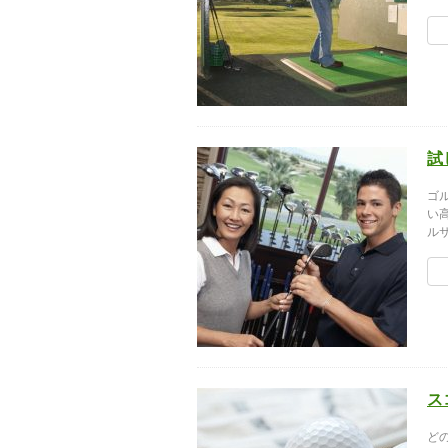
試
ゴ
い
ル
ス
ど