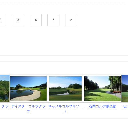
2
3
4
5
>
ークラ
デイスターゴルフクラ
キャメルゴルフリゾー
石岡ゴルフ倶楽部
セ
ブ
ト