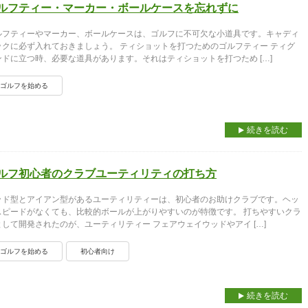
ルフティー・マーカー・ボールケースを忘れずに
ルフティーやマーカー、ボールケースは、ゴルフに不可欠な小道具です。キャディ
ックに必ず入れておきましょう。 ティショットを打つためのゴルフティー ティグ
ンドに立つ時、必要な道具があります。それはティショットを打つため […]
ゴルフを始める
続きを読む
ルフ初心者のクラブユーティリティの打ち方
ッド型とアイアン型があるユーティリティーは、初心者のお助けクラブです。ヘッ
スピードがなくても、比較的ボールが上がりやすいのが特徴です。 打ちやすいクラ
として開発されたのが、ユーティリティー フェアウェイウッドやアイ […]
ゴルフを始める
初心者向け
続きを読む