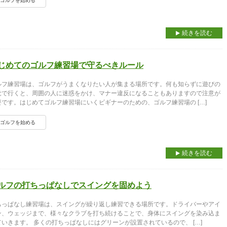
ゴルフを始める
続きを読む
じめてのゴルフ練習場で守るべきルール
ルフ練習場は、ゴルフがうまくなりたい人が集まる場所です。何も知らずに遊びの
覚で行くと、周囲の人に迷惑をかけ、マナー違反になることもありますので注意が
要です。はじめてゴルフ練習場にいくビギナーのための、ゴルフ練習場の […]
ゴルフを始める
続きを読む
ルフの打ちっぱなしでスイングを固めよう
ちっぱなし練習場は、スイングが繰り返し練習できる場所です。ドライバーやアイ
ン、ウェッジまで、様々なクラブを打ち続けることで、身体にスイングを染み込ま
ていきます。 多くの打ちっぱなしにはグリーンが設置されているので、 […]