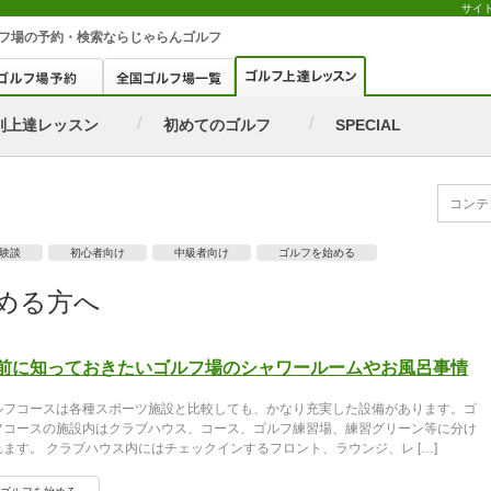
サイ
フ場
の予約・検索ならじゃらんゴルフ
別上達レッスン
初めてのゴルフ
SPECIAL
験談
初心者向け
中級者向け
ゴルフを始める
める方へ
前に知っておきたいゴルフ場のシャワールームやお風呂事情
ルフコースは各種スポーツ施設と比較しても、かなり充実した設備があります。ゴ
フコースの施設内はクラブハウス、コース、ゴルフ練習場、練習グリーン等に分け
れます。 クラブハウス内にはチェックインするフロント、ラウンジ、レ […]