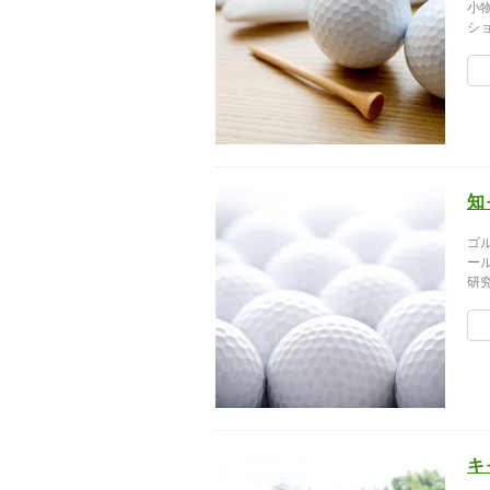
小
シ
知
ゴ
ー
研
キ