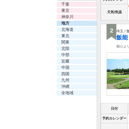
千葉
東京
天気/気温
神奈川
地方
北海道
2
埼玉／
東北
飯能
関東
都心よ
北陸
中部
近畿
中国
四国
九州
沖縄
全地域
日付
予約カレンダー