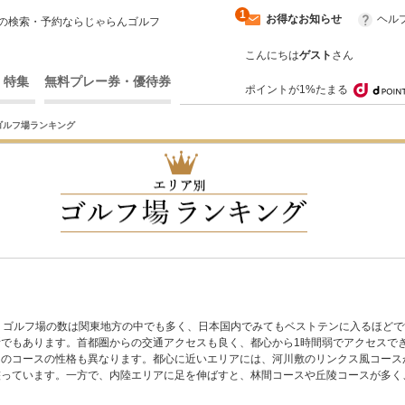
1
お得なお知らせ
ヘル
の検索・予約ならじゃらんゴルフ
こんにちは
ゲスト
さん
・特集
無料プレー券・優待券
ポイントが1%たまる
ゴルフ場ランキング
。ゴルフ場の数は関東地方の中でも多く、日本国内でみてもベストテンに入るほど
でもあります。首都圏からの交通アクセスも良く、都心から1時間弱でアクセスでき
そのコースの性格も異なります。都心に近いエリアには、河川敷のリンクス風コース
整っています。一方で、内陸エリアに足を伸ばすと、林間コースや丘陵コースが多く