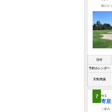
都心か
日付
予約カレンダー
天気/気温
7
埼玉
寄居
ご案内