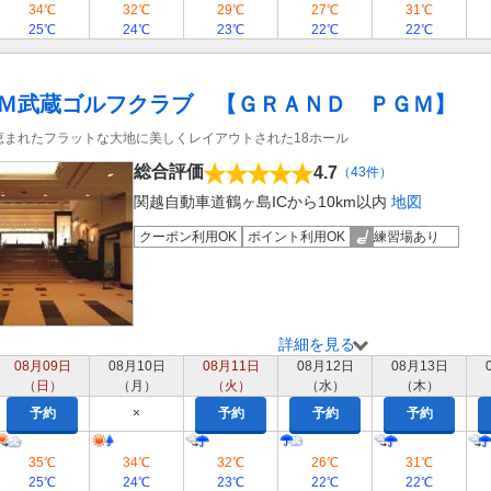
34℃
32℃
29℃
27℃
31℃
25℃
24℃
23℃
22℃
22℃
Ｍ武蔵ゴルフクラブ 【ＧＲＡＮＤ ＰＧＭ】
恵まれたフラットな大地に美しくレイアウトされた18ホール
総合評価
4.7
（43件）
関越自動車道鶴ヶ島ICから10km以内
地図
クーポン利用OK
ポイント利用OK
練習場あり
詳細を見る
08月09日
08月10日
08月11日
08月12日
08月13日
（日）
（月）
（火）
（水）
（木）
予約
×
予約
予約
予約
35℃
34℃
32℃
26℃
31℃
25℃
24℃
23℃
22℃
22℃