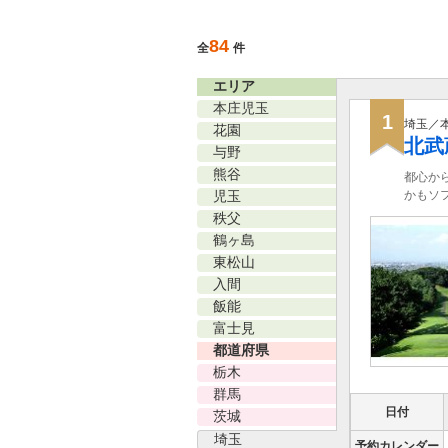
84
全
件
エリア
本庄児玉
1
埼玉／
花園
北武
与野
熊谷
都心か
児玉
かもソ
秩父
鶴ヶ島
東松山
入間
飯能
富士見
都道府県
栃木
群馬
日付
茨城
埼玉
予約カレンダー