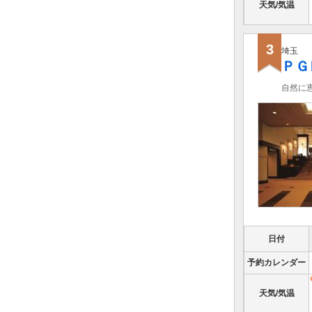
天気/気温
3
埼玉
ＰＧ
自然に
日付
予約カレンダー
天気/気温