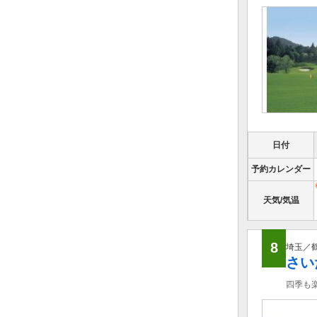
日付
予約カレンダー
天気/気温
8
埼玉／
さい
四季も