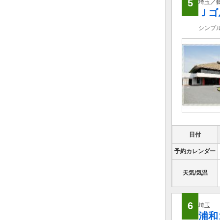
5
埼玉／
Ｊゴ
シンプ
日付
予約カレンダー
天気/気温
6
埼玉
浦和