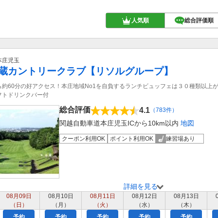
人気順
総合評価順
本庄児玉
蔵カントリークラブ【リソルグループ】
ら約60分の好アクセス！本庄地域No1を自負するランチビュッフェは３０種類以上が
フトドリンクバー付
総合評価
4.1
（783件）
関越自動車道本庄児玉ICから10km以内
地図
クーポン利用OK
ポイント利用OK
練習場あり
詳細を見る
08月09日
08月10日
08月11日
08月12日
08月13日
（日）
（月）
（火）
（水）
（木）
予約
予約
予約
予約
予約