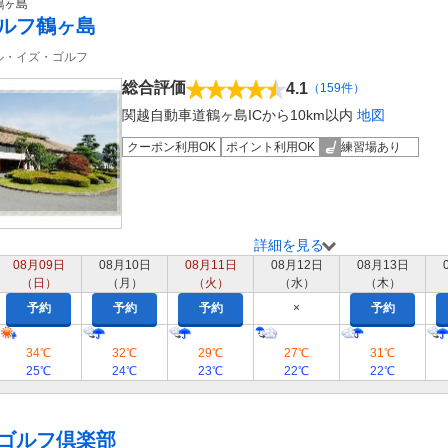
鶴ヶ島
ルフ鶴ヶ島
ル・イズ・ゴルフ
総合評価
4.1
（159件）
関越自動車道鶴ヶ島ICから10km以内
地図
クーポン利用OK
ポイント利用OK
練習場あり
詳細を見る
08月09日
08月10日
08月11日
08月12日
08月13日
（日）
（月）
（火）
（水）
（木）
予約
予約
予約
×
予約
34℃
32℃
29℃
27℃
31℃
25℃
24℃
23℃
22℃
22℃
ゴルフ倶楽部