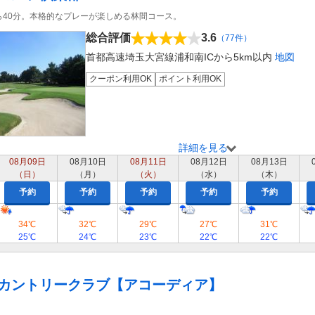
ら40分。本格的なプレーが楽しめる林間コース。
総合評価
3.6
（77件）
首都高速埼玉大宮線浦和南ICから5km以内
地図
クーポン利用OK
ポイント利用OK
詳細を見る
08月09日
08月10日
08月11日
08月12日
08月13日
（日）
（月）
（火）
（水）
（木）
予約
予約
予約
予約
予約
34℃
32℃
29℃
27℃
31℃
25℃
24℃
23℃
22℃
22℃
カントリークラブ【アコーディア】