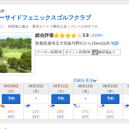
与野
ーサイドフェニックスゴルフクラブ
近く、林間風の趣き・乗用カートで爽快な楽々プレーが好評です。
総合評価
3.9
（220件）
首都高速埼玉大宮線与野ICから15km以内
地図
クーポン利用OK
ポイント利用OK
練習場あり
詳細を見る
08月09日
08月10日
08月11日
08月12日
08月13日
（日）
（月）
（火）
（水）
（木）
予約
×
予約
×
予約
34℃
32℃
29℃
27℃
31℃
25℃
24℃
23℃
22℃
22℃