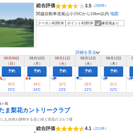
総合評価
3.5
（200件）
関越自動車道嵐山小川ICから10km以内
地図
クーポン利用OK
ポイント利用OK
練習場あり
詳細を見る
08月09日
08月10日
08月11日
08月12日
08月13日
（日）
（月）
（火）
（水）
（木）
予約
予約
予約
予約
予約
35℃
34℃
32℃
26℃
31℃
25℃
24℃
23℃
22℃
22℃
鶴ヶ島
たま梨花カントリークラブ
楽しむ自然が調和する花と緑と清流のゴルフ場
総合評価
4.1
（211件）