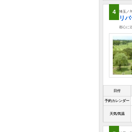
4
埼玉／
リバ
都心に
日付
予約カレンダー
天気/気温