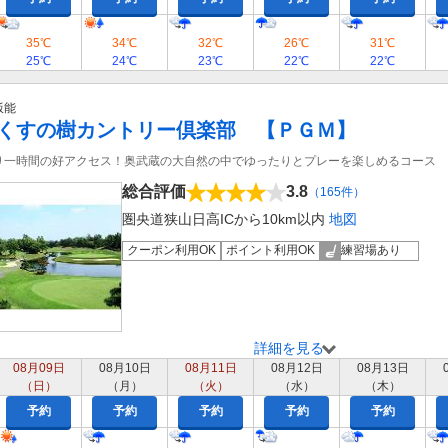
35℃
34℃
32℃
26℃
31℃
25℃
24℃
23℃
22℃
22℃
飯能
くすの樹カントリー倶楽部 【ＰＧＭ】
り一時間の好アクセス！奥武蔵の大自然の中でゆったりとプレーを楽しめるコース
総合評価
3.8
（165件）
圏央道狭山日高ICから10km以内
地図
クーポン利用OK
ポイント利用OK
練習場あり
詳細を見る
08月09日
08月10日
08月11日
08月12日
08月13日
（日）
（月）
（火）
（水）
（木）
予約
予約
予約
予約
予約