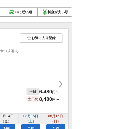
ICに近い順
料金が安い順
お気に入り登録
食べ放題♪し
6,480
平日
円〜
8,480
土日祝
円〜
08月14日
08月15日
08月16日
（金）
（土）
（日）
予約
予約
予約