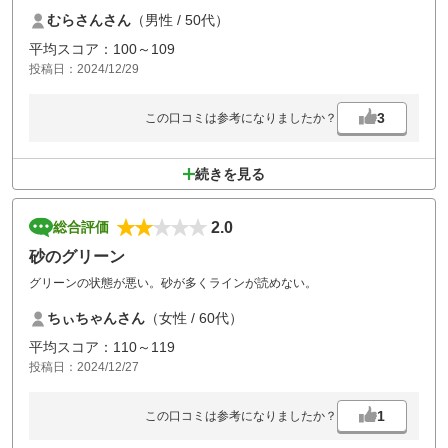
し、コースメンテは酷すぎでした。
むらさんさん
（男性 / 50代）
フェアウェイは修理他や、タイヤ痕はあるわ、グリーンはボコボコな面
平均スコア：100～109
が多く、砂が撒かれすぎ、芝は禿げてる場所がほとんど。
投稿日：2024/12/29
マトモなグリーンは1ホールくらいしか無かった。
3
この口コミは参考になりましたか？
そんな状態の割には料金だけはそこそこなゴルフ場並み。余りにも酷す
ぎる。
続きを見る
こんな事ではいつか、閑古鳥の鳴くゴルフ場に成り下がると思います。
2度と行きません。
2.0
総合評価
砂のグリーン
グリーンの状態が悪い。砂が多くラインが読めない。
ちぃちゃんさん
（女性 / 60代）
平均スコア：110～119
投稿日：2024/12/27
1
この口コミは参考になりましたか？