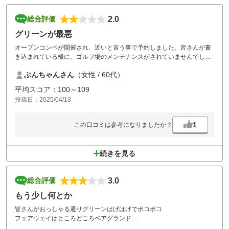
2.0
総合評価
グリーンが最悪
オープンコンペが開催され、近いと言う事で予約しました。皆さんが書
き込まれている様に、ゴルフ場のメンテナンスがされていませんでし
た。フェアウェイが土、バンカーは砂無しで硬い。最悪は、グリーン。
ぶんちゃんさん
（女性 / 60代）
ポコポコとボールが跳ねる程、穴凹や芝が無かったり、雑草が生えてい
たり、砂だらけだったり…。こんなグリーンは、初めてでした。せっか
平均スコア：100～109
く立地条件も良く、サービスも良く、スタッフの皆さんも感じ良く、ク
投稿日：2025/04/13
ラブハウスも綺麗なのに、もったいないです。コース自体は、距離もあ
り、池やバンカーが多く戦略性があり、上級者にとっては、面白いコー
スだと感じました。
1
この口コミは参考になりましたか？
続きを見る
3.0
総合評価
もう少し何とか
皆さんがおっしゃる通りグリーンはげはげでボコボコ
フェアウェイはところどころベアグランド
近いので伺いますがもう少し何とかならないものかと