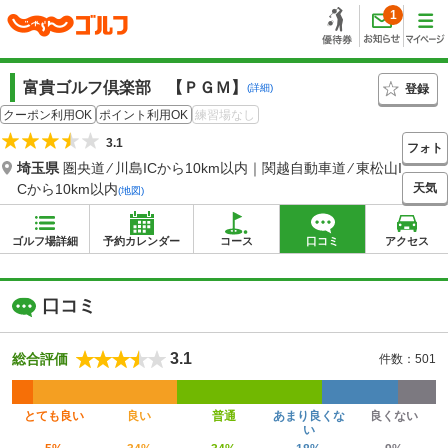
1
富貴ゴルフ倶楽部 【ＰＧＭ】
登録
(詳細)
クーポン利用OK
ポイント利用OK
練習場なし
3.1
フォト
埼玉県
圏央道 ⁄ 川島ICから10km以内｜関越自動車道 ⁄ 東松山I
天気
Cから10km以内
(地図)
ゴルフ場詳細
予約カレンダー
コース
口コミ
アクセス
口コミ
3.1
総合評価
件数：501
とても良い
良い
普通
あまり良くな
良くない
い