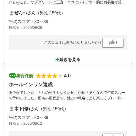
いとのこと。サブグリーンは正直 ココはレイアウト的に難易度が落ち
ますし、面積が小さいので乗せにくく、でも乗せてしまえば難しくはな
ぜんべさん
（男性 / 50代）
いって感じです。 昨今の猛暑対策ですから仕方ないですが、張り替え
が終わるまでは敬遠します。
平均スコア：80～89
投稿日：2025/06/26
0
この口コミは参考になりましたか？
続きを見る
4.0
総合評価
ホールインワン達成
雨予報でしたが、キリの発生もなく水捌けが良さそうなので午前スルー
で予約しました。雨も小雨程度で、池との戦略により楽しくプレー出
来、何と33年間のゴルフ人生で、初めてNo.7ホール9番アイアンでホー
木下(修)さん
（男性 / 50代）
ルインワンを達成出来ま、思い出に残るゴルフ場となり、場所も近いの
で、毎年期待と思います
平均スコア：80～89
投稿日：2025/06/12