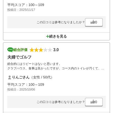
平均スコア：100～109
投稿日：2025/11/17
0
この口コミは参考になりましたか？
続きを見る
3.0
総合評価
夫婦でゴルフ
総合的にはリピートはないと思います。
クラブハウス、食事は良かったですが、コース内のトイレが汚くて、と
にかく嫌でした（そこが、もう無理です）
りんごさん
（女性 / 50代）
コースの行き方もわかりづらく、案内が悪い感じがし、スタート前から
ストレスが溜まります。
平均スコア：100～109
コースはティーグラウンドの状態は悪く、池、用水路があるので、プレ
投稿日：2025/10/06
ッシャーがかかり、ラフも長くて、ボールを無くしやすいです。普段あ
まり無くさない私でも探しきれずなどあり5個無くしました。
でも、そのようなコースを楽しめる方には面白いコースだと思います。
0
この口コミは参考になりましたか？