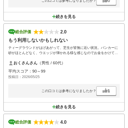
0
この口コミは参考になりましたか？
続きを見る
2.0
総合評価
もう利用しないかもしれない
ティーグラウンドがはげあがって、芝生が皆無に近い状況。バンカーに
砂がほとんどなく、ウエッジが弾かれる様な感じなのでお金をかけて整
備をお願いしたい。
おくさんさん
（男性 / 60代）
日曜日だから多少はやむを得ないと思うが、アウトスタートで10分遅れ
だったが、2番ホールで10分待ち、さらに3番ホールで20分待ちハーフ終
平均スコア：90～99
了で3時間かかりました。
投稿日：2026/05/25
帽子を着用しないプレーヤーも多数見かけ、マーシャルカーの導入やマ
ナーの指導をお願いしたい。
1
この口コミは参考になりましたか？
続きを見る
4.0
総合評価