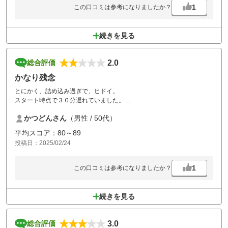
1
この口コミは参考になりましたか？
続きを見る
2.0
総合評価
かなり残念
とにかく、詰め込み過ぎで、ヒドイ。
スタート時点で３０分遅れていました。
コースは、芝生も生えておらず、砂だらけ。
かつどんさん
（男性 / 50代）
グリーンも、練習グリーンのみ芝生がありましたが、本番は、別物でし
た。
平均スコア：80～89
投稿日：2025/02/24
スタッフさんの対応は、完璧です。
食事は、とても美味しかったです。
お風呂も、サウナがあり良かったです。
1
この口コミは参考になりましたか？
ゴルフ場そのものが残念でした。
それ以外は、素晴らしかったです。
続きを見る
3.0
総合評価