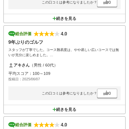
0
この口コミは参考になりましたか？
続きを見る
4.0
総合評価
9年ぶりのゴルフ
スタッフが丁寧でした。コース難易度は、やや易しい広いコースでは無
いが充分に楽しめました。
設備面で水分補給できる場所、自販機や水？場がなくトイレも少ないま
アキさん
（男性 / 60代）
たボール洗い機はあるもののティーイングエリアから離れた場所にあり
使いにくい、コースレイアウトが解りずらいです。
平均スコア：100～109
投稿日：2025/06/07
0
この口コミは参考になりましたか？
続きを見る
4.0
総合評価