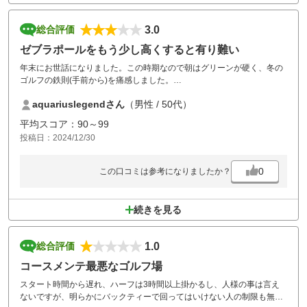
3.0
総合評価
ゼブラポールをもう少し高くすると有り難い
年末にお世話になりました。この時期なので朝はグリーンが硬く、冬の
ゴルフの鉄則(手前から)を痛感しました。
コースはフラットでストレスは無いのですが、目標となるゼブラポール
aquariuslegendさん
（男性 / 50代）
が見えにくいので、もう少し高く設置して頂けるとありがたいですね。
河川敷からでしょうか、練習場が無いのが残念です。鳥かごくらいの練
平均スコア：90～99
習場なら設置を検討出来るのでは。
投稿日：2024/12/30
0
この口コミは参考になりましたか？
続きを見る
1.0
総合評価
コースメンテ最悪なゴルフ場
スタート時間から遅れ、ハーフは3時間以上掛かるし、人様の事は言え
ないですが、明らかにバックティーで回ってはいけない人の制限も無