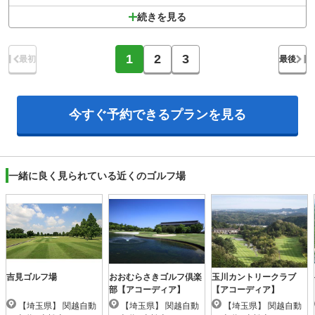
続きを見る
1
2
3
最初
最後
今すぐ予約できる
プランを見る
一緒に良く見られている近くのゴルフ場
吉見ゴルフ場
おおむらさきゴルフ倶楽
玉川カントリークラブ
部【アコーディア】
【アコーディア】
【埼玉県】 関越自動
【埼玉県】 関越自動
【埼玉県】 関越自動