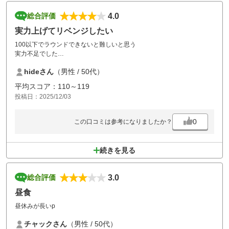
4.0
総合評価
実力上げてリベンジしたい
100以下でラウンドできないと難しいと思う
実力不足でした
まっすぐ打てないとボールがいくつあっても足りない
hideさん
（男性 / 50代）
昼休憩が35分なんてありえない！！スループレイではないのだから…
石焼ビビンバを5分でかき込んで後半ラウンドへ
平均スコア：110～119
それ以外は非常に良いコースでした
投稿日：2025/12/03
0
この口コミは参考になりましたか？
続きを見る
3.0
総合評価
昼食
昼休みが長いp
チャックさん
（男性 / 50代）