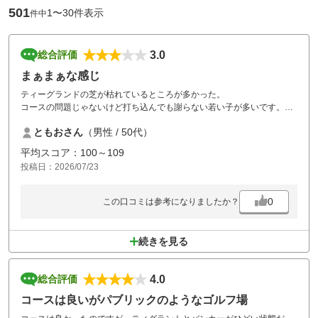
501
1〜30件表示
件中
3.0
総合評価
まぁまぁな感じ
ティーグランドの芝が枯れているところが多かった。
コースの問題じゃないけど打ち込んでも謝らない若い子が多いです。
シッカリ教育しますが（笑）
ともおさん
（男性 / 50代）
平均スコア：100～109
投稿日：2026/07/23
0
この口コミは参考になりましたか？
続きを見る
4.0
総合評価
コースは良いがパブリックのようなゴルフ場