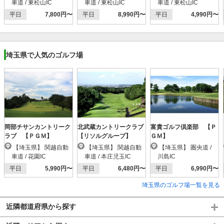
車道 / 東松山IC
車道 / 東松山IC
車道 / 東松山IC
平日
7,800円〜
平日
8,990円〜
平日
4,990円〜
埼玉県で人気のゴルフ場
岡部チサンカントリーク
北武蔵カントリークラブ
富貴ゴルフ倶楽部 【Ｐ
ラブ 【ＰＧＭ】
【リソルグループ】
ＧＭ】
【埼玉県】 関越自動
【埼玉県】 関越自動
【埼玉県】 圏央道 /
車道 / 花園IC
車道 / 本庄児玉IC
川島IC
平日
5,990円〜
平日
6,480円〜
平日
6,990円〜
埼玉県のゴルフ場一覧を見る
近隣都道府県から探す