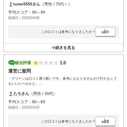
tomo5555さん
（男性 / 70代～）
平均スコア：90～99
投稿日：2025/04/08
0
この口コミは参考になりましたか？
続きを見る
1.0
総合評価
運営に疑問
・グリーンは口コミ通り酷いです。参考にもなりませんので打たなくて
もいいレベルかと。
・進行が悪くなるのは当日のプレイヤー次第のところがあるかもしれま
たろさん
（男性 / 30代）
せんが、マーシャルを回して欲しい旨連絡入れても対応いただけない点
は、運営としていかがなものかと思いました。
平均スコア：80～89
投稿日：2025/03/16
5千円～7千円程度なら妥当かなと思いますが、１万超えてこのレベルは
酷いにつきます。再訪はないです。
2
この口コミは参考になりましたか？