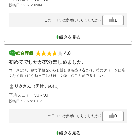
投稿日：2025/02/04
1
この口コミは参考になりましたか？
続きを見る
4.0
総合評価
初めてでしたが充分楽しめました。
コースは河川敷で平坦ながらも難しさも盛り込まれ、特にグリーンは広
くなく適度にうねっており難しく楽しむことができました。
1月で朝はめちゃくちゃ寒かったですが天気よく風がおだやかで終日気
リクさん
（男性 / 50代）
持ちよくプレーできました。
クラブハウスも綺麗で清潔感あり、スタッフの対応も快く感じました。
平均スコア：90～99
ランチはカツカレーでご飯の量は十分で満足もカレーソースの味が美味
投稿日：2025/01/12
しくなかった。酸味を強く感じ旨味コクが無く残念でした。
0
この口コミは参考になりましたか？
続きを見る