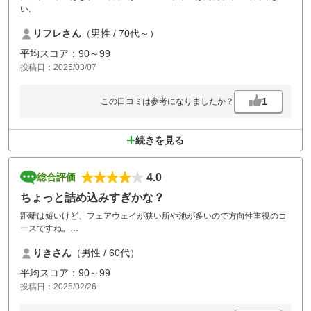
い。
リフレさん
（男性 / 70代～）
平均スコア：90～99
投稿日：2025/03/07
1
この口コミは参考になりましたか？
続きを見る
4.0
総合評価
ちょっと詰め込みすぎかな？
距離は短いけど、フェアウェイが狭い所や池が多いので方向性重視のコ
ースですね。
あっちこっちで木に当たる音がしていました。
りきさん
（男性 / 60代）
平日の火曜日なのに、混んでいたので後半は3時間弱かかりました。
平均スコア：90～99
投稿日：2025/02/26