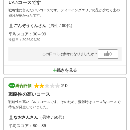
いいコースです
戦略性に富んだいいコースです。ティーイングエリアの芝が少なく土の
部分が多かったです。
ごんぞうくんさん
（男性 / 60代）
平均スコア：90～99
投稿日：2026/04/20
0
この口コミは参考になりましたか？
続きを見る
2.0
総合評価
戦略性の高いコース
戦略性の高いゴルフコースです。そのため、混雑時はコースByコースで
待ちが発生していました。
宅配でキャディバックを送ると送付用カバーなどは各自で行わなければ
なおさんさん
（男性 / 60代）
なりません。返送の時も一旦キャディバックを受け取ってから手続きが
必要です。食事についてはおいしくいただきました。
平均スコア：80～89