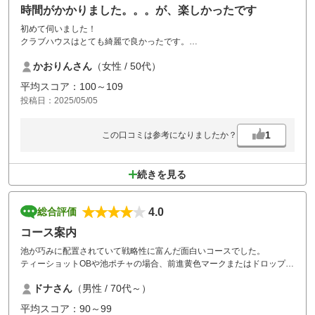
時間がかかりました。。。が、楽しかったです
初めて伺いました！
クラブハウスはとても綺麗で良かったです。
コースはやや狭めで、芝の禿がかなり多かったかなという印象です。程
かおりんさん
（女性 / 50代）
よく高低差もあり、バンカー池も初心者の私でもそこそこ楽しめるコー
スでした。
平均スコア：100～109
今回2サムの方がとても多かった印象ですが…前後が詰まり……進行は
投稿日：2025/05/05
とても時間がかかりました。
総合的にはまたプレーしてみたいなと思うゴルフ場でした。
1
この口コミは参考になりましたか？
続きを見る
4.0
総合評価
コース案内
池が巧みに配置されていて戦略性に富んだ面白いコースでした。
ティーショットOBや池ポチャの場合、前進黄色マークまたはドロップエ
リアが何処に指定されているのか、あるいは打ち直しなのか分かり安い
ドナさん
（男性 / 70代～）
が表示がほしかったです。
平均スコア：90～99