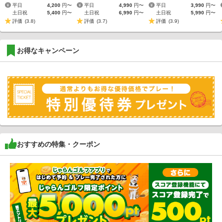
平日
4,200
円〜
平日
4,990
円〜
平日
3,990
円〜
土日祝
5,400
円〜
土日祝
6,990
円〜
土日祝
5,990
円〜
評価
(3.8)
評価
(3.7)
評価
(3.9)
お得なキャンペーン
おすすめの特集・クーポン