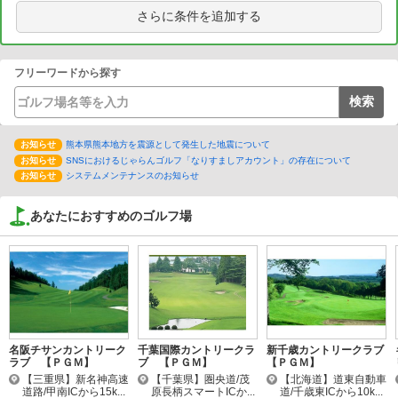
さらに条件を追加する
フリーワードから探す
お知らせ
熊本県熊本地方を震源として発生した地震について
お知らせ
SNSにおけるじゃらんゴルフ「なりすましアカウント」の存在について
お知らせ
システムメンテナンスのお知らせ
あなたにおすすめのゴルフ場
名阪チサンカントリーク
千葉国際カントリークラ
新千歳カントリークラブ
ラブ 【ＰＧＭ】
ブ 【ＰＧＭ】
【ＰＧＭ】
【三重県】新名神高速
【千葉県】圏央道/茂
【北海道】道東自動車
道路/甲南ICから15k...
原長柄スマートICか...
道/千歳東ICから10k...