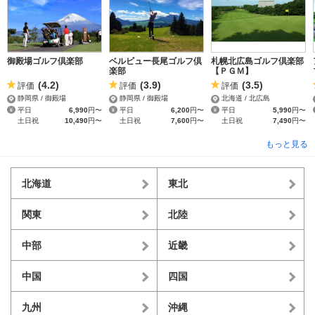
御殿場ゴルフ倶楽部
ベルビュー長尾ゴルフ倶
札幌北広島ゴルフ倶楽部
楽部
【ＰＧＭ】
(4.2)
(3.9)
(3.5)
評価
評価
評価
静岡県 / 御殿場
静岡県 / 御殿場
北海道 / 北広島
平日
6,990
円〜
平日
6,200
円〜
平日
5,990
円〜
土日祝
10,490
円〜
土日祝
7,600
円〜
土日祝
7,490
円〜
もっと見る
北海道
東北
関東
北陸
中部
近畿
中国
四国
九州
沖縄