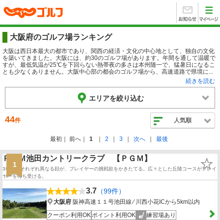
大阪府のゴルフ場ランキング
大阪は西日本最大の都市であり、関西の経済・文化の中心地として、独自の文化
を築いてきました。大阪には、約30のゴルフ場があります。年間を通して温暖で
すが、最低気温が25℃を下回らない熱帯夜の多さは本州随一で、猛暑日になるこ
とも少なくありません。大阪中心部の都会のゴルフ場から、高速道路で県境に...
続きを読む
エリアを絞り込む
44
件
人気順
最初
前へ
1
2
3
次へ
最後
ＰＧＭ池田カントリークラブ 【ＰＧＭ】
1
3種類のそれぞれ異なる顔が、プレイヤーの挑戦欲をかきたてる。広々とした丘陵コースがプレイ
ヤーを待ち受ける。
3.7
（99件）
大阪府
阪神高速１１号池田線 ⁄ 川西小花ICから5km以内
クーポン利用OK
ポイント利用OK
練習場あり