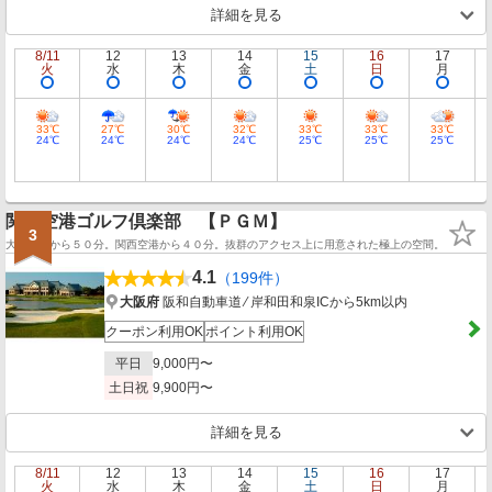
詳細を見る
8/11
12
13
14
15
16
17
火
水
木
金
土
日
月
33℃
27℃
30℃
32℃
33℃
33℃
33℃
24℃
24℃
24℃
24℃
25℃
25℃
25℃
関西空港ゴルフ倶楽部 【ＰＧＭ】
3
大阪市内から５０分。関西空港から４０分。抜群のアクセス上に用意された極上の空間。
4.1
（199件）
大阪府
阪和自動車道 ⁄ 岸和田和泉ICから5km以内
クーポン利用OK
ポイント利用OK
平日
9,000円〜
土日祝
9,900円〜
詳細を見る
8/11
12
13
14
15
16
17
火
水
木
金
土
日
月