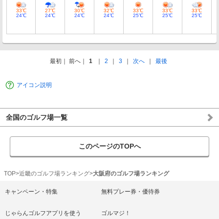
33℃
27℃
30℃
32℃
33℃
33℃
33℃
24℃
24℃
24℃
24℃
25℃
25℃
25℃
最初
前へ
1
2
3
次へ
最後
アイコン説明
全国のゴルフ場一覧
このページのTOPへ
TOP
近畿のゴルフ場ランキング
大阪府のゴルフ場ランキング
キャンペーン・特集
無料プレー券・優待券
じゃらんゴルフアプリを使う
ゴルマジ！