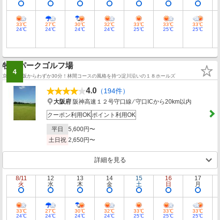
33℃
27℃
30℃
32℃
33℃
33℃
33℃
24℃
24℃
24℃
24℃
25℃
25℃
25℃
牧野パークゴルフ場
4
京都・大阪からわずか30分！林間コースの風格を持つ淀川沿いの１８ホールズ
4.0
（194件）
大阪府
阪神高速１２号守口線 ⁄ 守口ICから20km以内
クーポン利用OK
ポイント利用OK
平日
5,600円〜
土日祝
2,650円〜
詳細を見る
8/11
12
13
14
15
16
17
火
水
木
金
土
日
月
33℃
27℃
30℃
32℃
33℃
33℃
33℃
24℃
24℃
24℃
24℃
25℃
25℃
25℃