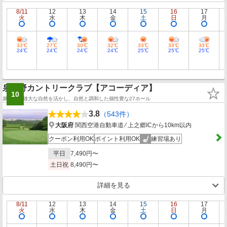
8/11
12
13
14
15
16
17
火
水
木
金
土
日
月
33℃
27℃
30℃
32℃
33℃
33℃
33℃
24℃
24℃
24℃
24℃
25℃
25℃
25℃
泉佐野カントリークラブ【アコーディア】
10
泉佐野の雄大な自然を活かし、自然と調和した個性豊な27ホール
3.8
（543件）
大阪府
関西空港自動車道 ⁄ 上之郷ICから10km以内
クーポン利用OK
ポイント利用OK
練習場あり
平日
7,490円〜
土日祝
8,490円〜
詳細を見る
8/11
12
13
14
15
16
17
火
水
木
金
土
日
月