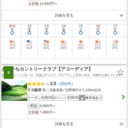
土日祝
14,900円〜
詳細を見る
8/11
12
13
14
15
16
17
火
水
木
金
土
日
月
33℃
27℃
30℃
32℃
33℃
33℃
33℃
24℃
24℃
24℃
24℃
25℃
25℃
25℃
きさいちカントリークラブ【アコーディア】
9
全般にフラットに近いが、谷越え打ち上げ、打ち下ろしと変化に富み、戦略性を備えています！
3.5
（391件）
大阪府
第二京阪道路 ⁄ 交野南ICから10km以内
クーポン利用OK
ポイント利用OK
練習場あり
平日
6,990円〜
土日祝
7,490円〜
詳細を見る