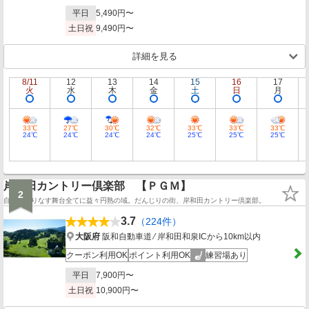
平日
5,490円〜
土日祝
9,490円〜
詳細を見る
8/11
12
13
14
15
16
17
火
水
木
金
土
日
月
33℃
27℃
30℃
32℃
33℃
33℃
33℃
24℃
24℃
24℃
24℃
25℃
25℃
25℃
岸和田カントリー倶楽部 【ＰＧＭ】
2
自然の織りなす舞台全てに益々円熟の域。だんじりの街、岸和田カントリー倶楽部。
3.7
（224件）
大阪府
阪和自動車道 ⁄ 岸和田和泉ICから10km以内
クーポン利用OK
ポイント利用OK
練習場あり
平日
7,900円〜
土日祝
10,900円〜