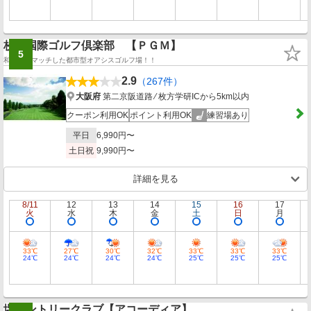
枚方国際ゴルフ倶楽部 【ＰＧＭ】
5
和と洋のマッチした都市型オアシスゴルフ場！！
2.9
（267件）
大阪府
第二京阪道路 ⁄ 枚方学研ICから5km以内
クーポン利用OK
ポイント利用OK
練習場あり
平日
6,990円〜
土日祝
9,990円〜
詳細を見る
8/11
12
13
14
15
16
17
火
水
木
金
土
日
月
33℃
27℃
30℃
32℃
33℃
33℃
33℃
24℃
24℃
24℃
24℃
25℃
25℃
25℃
堺カントリークラブ【アコーディア】