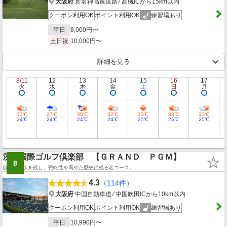
大阪府
新名神高速道路 ⁄ 高槻ICから15km以内
クーポン利用OK
ポイント利用OK
練習場あり
平日
8,000円〜
土日祝
10,000円〜
詳細を見る
8/11
12
13
14
15
16
17
火
水
木
金
土
日
月
33℃
27℃
30℃
32℃
33℃
33℃
33℃
24℃
24℃
24℃
24℃
25℃
25℃
25℃
茨木国際ゴルフ倶楽部 【ＧＲＡＮＤ ＰＧＭ】
8
自然の起伏を残し、戦略性を高めた歴史に残る名コース。
4.3
（114件）
大阪府
中国自動車道 ⁄ 中国吹田ICから10km以内
クーポン利用OK
ポイント利用OK
練習場あり
平日
10,990円〜