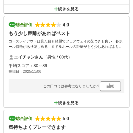
続きを見る
4.0
総合評価
もう少し距離があればベスト
コースレイアウトは見た目も綺麗でフェアウェイの芝つきも良い 各ホ
ール特徴があり楽しめる ミドルホールの距離がもう少しあればよりス
リリングに楽しめると感じる グリーンの速さももう少しあげてほしい
エイチャンさん
（男性 / 60代）
ところ 価格設定がもう少し安くなれば訪問回数が増えると感じますが
スタッフが多いので仕方ないかな！ ラウンドしたメンバーは満足して
平均スコア：80～89
います
投稿日：2025/11/06
0
この口コミは参考になりましたか？
続きを見る
5.0
総合評価
気持ちよくプレーできます