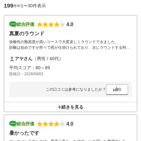
199
1〜30件表示
件中
4.0
総合評価
真夏のラウンド
攻略性の難易度が高いコースで大変楽しくラウンドできました。
距離は短めですが所々で罠が仕掛けられており、次にラウンドする時は
攻略したいと思います。
アヤさん
（男性 / 40代）
平均スコア：80～89
投稿日：2026/08/01
0
この口コミは参考になりましたか？
続きを見る
4.0
総合評価
暑かったです