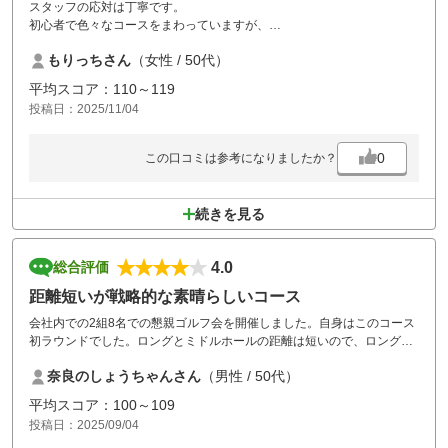
スタッフの応対は丁寧です。
初心者で色々なコースをまわっていますが、
気持ちよくプレーできます。
もりっちさん
（女性 / 50代）
平均スコア：110～119
投稿日：2025/11/04
0
この口コミは参考になりましたか？
続きを見る
4.0
総合評価
距離短いが戦略的な素晴らしいコース
会社内での2組8名での懇親ゴルフ会を開催しました。自身はこのコース
初ラウンドでした。ロングとミドルホールの距離は短いので、ロングヒ
ッターの自身には物足りないないコースかなと思いましたが、各ホール
奈良のしょうちゃんさん
（男性 / 50代）
戦略的で、バンカー,池,樹木等しっかり配置していて、楽しませて貰いま
した。今回はレギュラーティでしたが、次回はバッグティから回りたい
平均スコア：100～109
と思います。
投稿日：2025/09/04