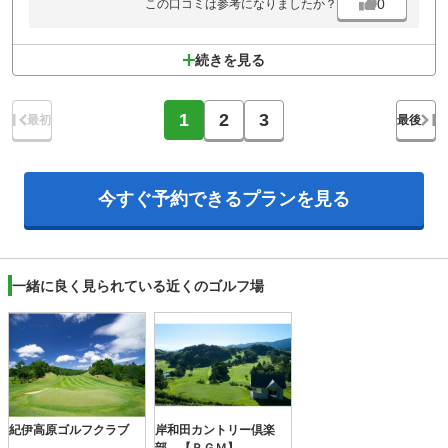
0
この口コミは参考になりましたか？
続きを見る
1
2
3
最初
最後
今すぐ予約できる
プランを見る
一緒に良く見られている近くのゴルフ場
紀伊高原ゴルフクラブ
岸和田カントリー倶楽