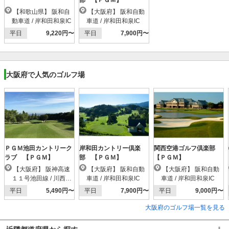
部 【ＰＧＭ】
【和歌山県】 阪和自
【大阪府】 阪和自動
動車道 / 岸和田和泉IC
車道 / 岸和田和泉IC
平日
9,220円〜
平日
7,900円〜
大阪府で人気のゴルフ場
ＰＧＭ池田カントリーク
岸和田カントリー倶楽
関西空港ゴルフ倶楽部
ラブ 【ＰＧＭ】
部 【ＰＧＭ】
【ＰＧＭ】
【大阪府】 阪神高速
【大阪府】 阪和自動
【大阪府】 阪和自動
１１号池田線 / 川西小
車道 / 岸和田和泉IC
車道 / 岸和田和泉IC
花IC
平日
5,490円〜
平日
7,900円〜
平日
9,000円〜
大阪府のゴルフ場一覧を見る