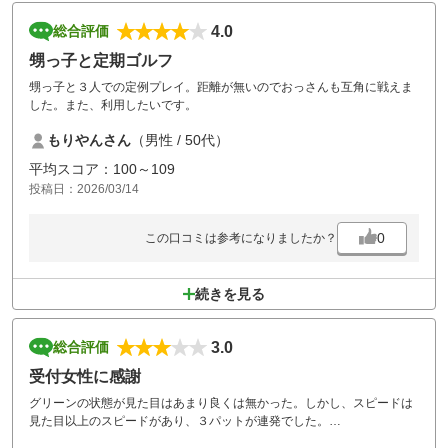
4.0
総合評価
甥っ子と定期ゴルフ
甥っ子と３人での定例プレイ。距離が無いのでおっさんも互角に戦えま
した。また、利用したいです。
もりやんさん
（男性 / 50代）
平均スコア：100～109
投稿日：2026/03/14
0
この口コミは参考になりましたか？
続きを見る
3.0
総合評価
受付女性に感謝
グリーンの状態が見た目はあまり良くは無かった。しかし、スピードは
見た目以上のスピードがあり、３パットが連発でした。
受付も人によってずいぶん気持ち良く対応をしてくれる女性がいまし