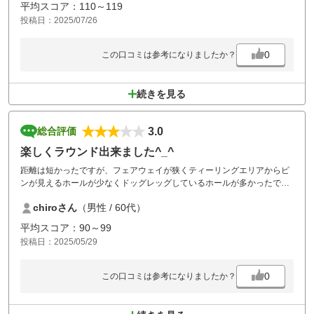
平均スコア：110～119
投稿日：2025/07/26
0
この口コミは参考になりましたか？
続きを見る
3.0
総合評価
楽しくラウンド出来ました^_^
距離は短かったですが、フェアウェイが狭くティーリングエリアからピ
ンが見えるホールが少なくドッグレッグしているホールが多かったで
す。両サイドはOBです。ティーショトが曲がる方は難しいコースです。
chiroさん
（男性 / 60代）
グリーン周りの両サイドにはバンカー、池が多かったです。女性向きの
ゴルフ場だと思います。
平均スコア：90～99
2-3組前から詰まっており結構待たされました。詰め込み過ぎかと…
投稿日：2025/05/29
コースメンテナンス、設備はとても良く食事もメニューが多くて美味し
かったです。またラウンドしたいと思います。
0
この口コミは参考になりましたか？