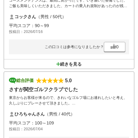
コースメンテナンスは、最高に良かったです、いき届いた整備でした、
ご飯も美味しくいただきました、カートの乗入れ規制があったのが残念
です、また利用したいゴルフ場でした。ありがとうございました。
コックさん
（男性 / 50代）
平均スコア：90～99
投稿日：2026/07/16
0
この口コミは参考になりましたか？
続きを見る
5.0
総合評価
さすが関空ゴルフクラブでした
東京からお客様が来るので、きれいなゴルフ場にお連れしたいと考え、
久しぶりにプレーさせて頂きました。
距離は短いですが、様々なハザード、特にグラスバンカーには苦労しま
ひろちゃんさん
（男性 / 40代）
した。
コースのメンテナンスも素晴らしく快適にプレーできました。平日なの
平均スコア：100～109
で待ちもほとんどなかったです。
投稿日：2026/07/04
次は最終ホールの浮島グリーンにしっかりのせたいです。