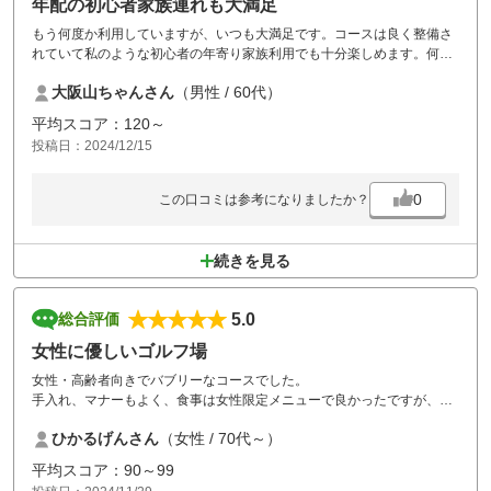
年配の初心者家族連れも大満足
もう何度か利用していますが、いつも大満足です。コースは良く整備さ
れていて私のような初心者の年寄り家族利用でも十分楽しめます。何よ
り、スタッフの皆さんがとても明るく親切で心のこもった対応をしてく
大阪山ちゃんさん
（男性 / 60代）
れるのが最高です。食事も美味しいし、浴室などの設備も充実していま
す。一緒にいった家内、息子も高く評価していました。料金はちょっと
平均スコア：120～
高めだと思いますが、十分満足できるゴルフ場です。また機会があった
投稿日：2024/12/15
ら利用します。
0
この口コミは参考になりましたか？
続きを見る
5.0
総合評価
女性に優しいゴルフ場
女性・高齢者向きでバブリーなコースでした。
手入れ、マナーもよく、食事は女性限定メニューで良かったですが、同
伴男性には気の毒でした。
ひかるげんさん
（女性 / 70代～）
食事のデザートと珈琲のタイミングが遅く、ギリギリでした
平均スコア：90～99