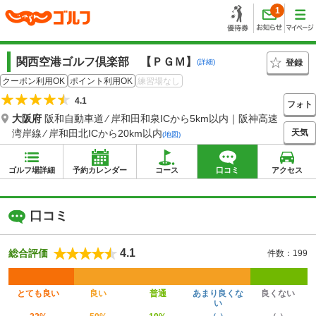
1
関西空港ゴルフ倶楽部 【ＰＧＭ】
登録
(詳細)
クーポン利用OK
ポイント利用OK
練習場なし
4.1
フォト
大阪府
阪和自動車道 ⁄ 岸和田和泉ICから5km以内｜阪神高速
天気
湾岸線 ⁄ 岸和田北ICから20km以内
(地図)
ゴルフ場詳細
予約カレンダー
コース
口コミ
アクセス
口コミ
4.1
総合評価
件数：199
とても良い
良い
普通
あまり良くな
良くない
い