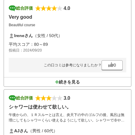
4.0
総合評価
Very good
Beautiful course
Ireneさん
（女性 / 50代）
平均スコア：80～89
投稿日：2024/09/20
0
この口コミは参考になりましたか？
続きを見る
3.0
総合評価
シャワーは使わせて欲しい。
午後からの、１Ｒスルーとは言え、炎天下の中のゴルフの後、風呂は無
理にしてもシャワーくらい使えるようにして欲しい。シャワーで冷やさ
ないと熱中症の危険があるとおもう。
AJさん
（男性 / 60代）