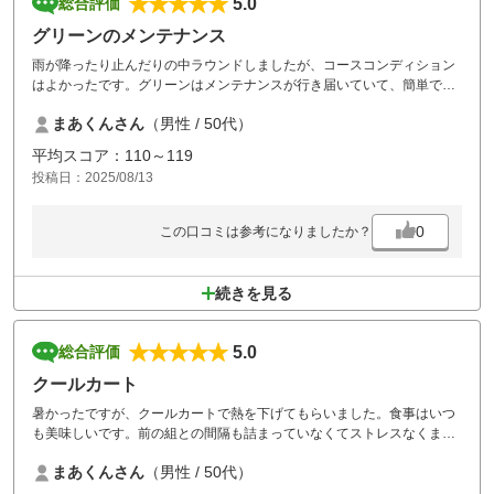
5.0
総合評価
グリーンのメンテナンス
雨が降ったり止んだりの中ラウンドしましたが、コースコンディション
はよかったです。グリーンはメンテナンスが行き届いていて、簡単でな
いですが気持ちいいです。近郊なので行きやすいのもgoodです。
まあくんさん
（男性 / 50代）
平均スコア：110～119
投稿日：2025/08/13
0
この口コミは参考になりましたか？
続きを見る
5.0
総合評価
クールカート
暑かったですが、クールカートで熱を下げてもらいました。食事はいつ
も美味しいです。前の組との間隔も詰まっていなくてストレスなくまわ
れました。距離が短くて気持ちが楽に臨めます。その分、バンカーは多
まあくんさん
（男性 / 50代）
めでグリーンの傾斜は少し難しかったです