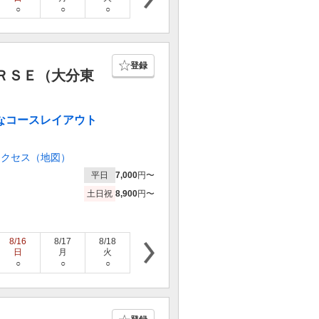
○
○
○
○
○
○
○
登録
ＲＳＥ（大分東
なコースレイアウト
アクセス（地図）
平日
7,000
円〜
土日祝
8,900
円〜
8/16
8/17
8/18
8/19
8/20
8/21
8/22
日
月
火
水
木
金
土
○
○
○
○
○
○
○