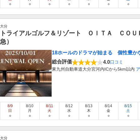
○
○
○
○
○
○
○
大分
トライアルゴルフ＆リゾート ＯＩＴＡ ＣＯＵ
急）
18ホールのドラマが始まる 個性豊か
総合評価
4.0
口コミ
東九州自動車道大分宮河内ICから5km以内
8/9
8/10
8/11
8/12
8/13
8/14
8/15
日
月
火
水
木
金
土
○
○
○
○
○
○
○
大分