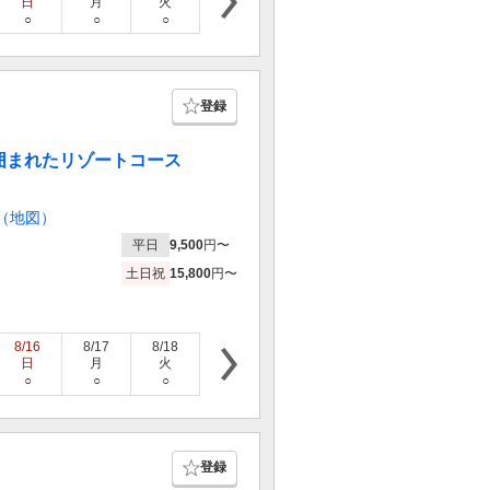
日
月
火
水
木
金
土
○
○
○
○
○
○
○
登録
囲まれたリゾートコース
（地図）
平日
9,500
円〜
土日祝
15,800
円〜
8/16
8/17
8/18
8/19
8/20
8/21
8/22
日
月
火
水
木
金
土
○
○
○
○
×
○
×
登録