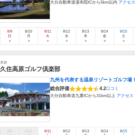
大分自動車道湯布院ICから5km以内
アクセ
8/9
8/10
8/11
8/12
8/13
8/14
8/15
日
月
火
水
木
金
土
○
○
○
○
○
○
○
大分
久住高原ゴルフ倶楽部
九州を代表する温泉リゾートゴルフ場
総合評価
4.2
口コミ
大分自動車道九重ICから31km以上
アクセス
8/9
8/10
8/11
8/12
8/13
8/14
8/15