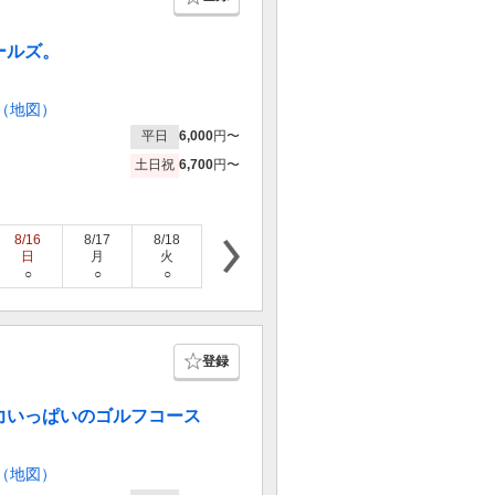
ールズ。
（地図）
平日
6,000
円〜
土日祝
6,700
円〜
8/16
8/17
8/18
8/19
8/20
8/21
8/22
日
月
火
水
木
金
土
○
○
○
○
○
○
○
登録
力いっぱいのゴルフコース
（地図）