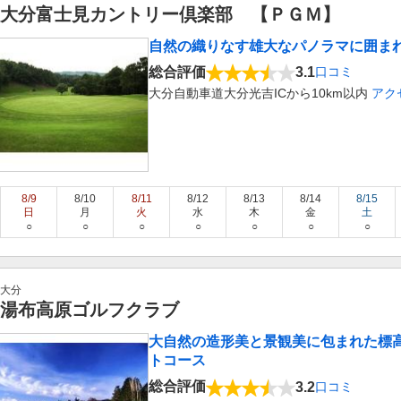
大分富士見カントリー倶楽部 【ＰＧＭ】
自然の織りなす雄大なパノラマに囲まれ
総合評価
3.1
口コミ
大分自動車道大分光吉ICから10km以内
アク
8/9
8/10
8/11
8/12
8/13
8/14
8/15
日
月
火
水
木
金
土
○
○
○
○
○
○
○
大分
湯布高原ゴルフクラブ
大自然の造形美と景観美に包まれた標高
トコース
総合評価
3.2
口コミ