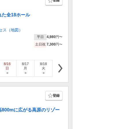
登録
た全18ホール
セス（地図）
平日
4,980
円〜
土日祝
7,300
円〜
8/16
8/17
8/18
8/19
8/20
8/21
8/22
日
月
火
水
木
金
土
○
○
○
○
○
○
○
登録
800mに広がる高原のリゾー