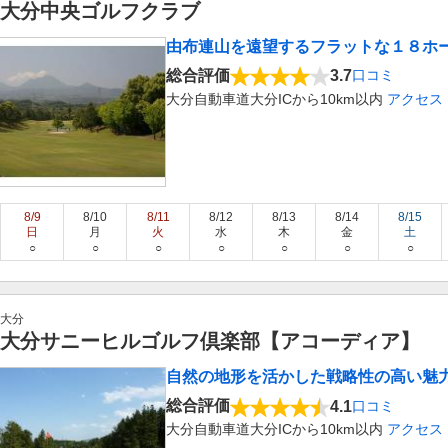
大分中央ゴルフクラブ
由布連山を遠望するフラットな１８ホ
総合評価
3.7
口コミ
大分自動車道大分ICから10km以内
アクセス
8/9
8/10
8/11
8/12
8/13
8/14
8/15
日
月
火
水
木
金
土
○
○
○
○
○
○
○
大分
大分サニーヒルゴルフ倶楽部【アコーディア】
自然の地形を活かした戦略性の高い魅
総合評価
4.1
口コミ
大分自動車道大分ICから10km以内
アクセス