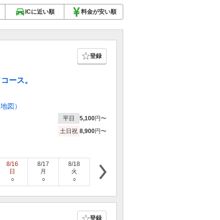
ICに近い順
料金が安い順
登録
ルドコース。
（地図）
平日
5,100
円〜
土日祝
8,900
円〜
8/16
8/17
8/18
8/19
8/20
8/21
8/22
日
月
火
水
木
金
土
○
○
○
○
○
○
○
登録