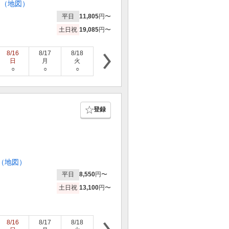
ス（地図）
平日
11,805
円〜
土日祝
19,085
円〜
8/16
8/17
8/18
8/19
8/20
8/21
8/22
日
月
火
水
木
金
土
○
○
○
×
○
○
○
登録
！
（地図）
平日
8,550
円〜
土日祝
13,100
円〜
8/16
8/17
8/18
8/19
8/20
8/21
8/22