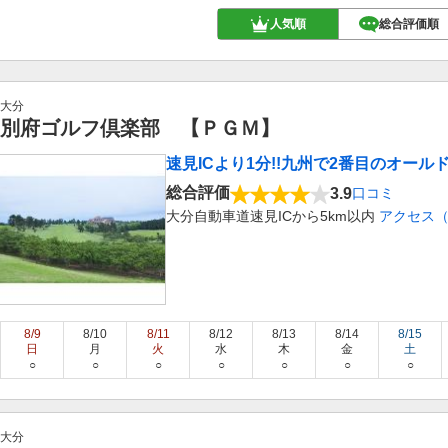
人気順
総合評価順
大分
別府ゴルフ倶楽部 【ＰＧＭ】
速見ICより1分!!九州で2番目のオー
総合評価
3.9
口コミ
大分自動車道速見ICから5km以内
アクセス
8/9
8/10
8/11
8/12
8/13
8/14
8/15
日
月
火
水
木
金
土
○
○
○
○
○
○
○
大分