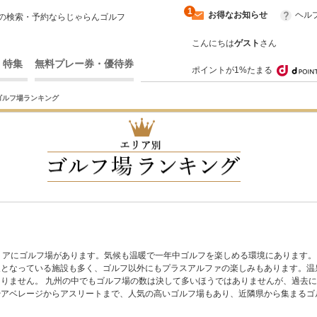
1
お得なお知らせ
ヘル
の検索・予約ならじゃらんゴルフ
こんにちは
ゲスト
さん
・特集
無料プレー券・優待券
ポイントが1%たまる
ゴルフ場ランキング
リアにゴルフ場があります。気候も温暖で一年中ゴルフを楽しめる環境にあります。
泉となっている施設も多く、ゴルフ以外にもプラスアルファの楽しみもあります。温
りません。 九州の中でもゴルフ場の数は決して多いほうではありませんが、過去
やアベレージからアスリートまで、人気の高いゴルフ場もあり、近隣県から集まるゴ