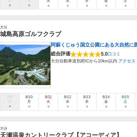
日
月
火
水
木
金
土
×
×
○
○
○
○
○
大分
城島高原ゴルフクラブ
阿蘇くじゅう国立公園にある大自然に
総合評価
5.0
口コミ
大分自動車道別府ICから10km以内
アクセス
8/9
8/10
8/11
8/12
8/13
8/14
8/15
日
月
火
水
木
金
土
×
○
○
○
○
○
○
大分
天瀬温泉カントリークラブ【アコーディア】