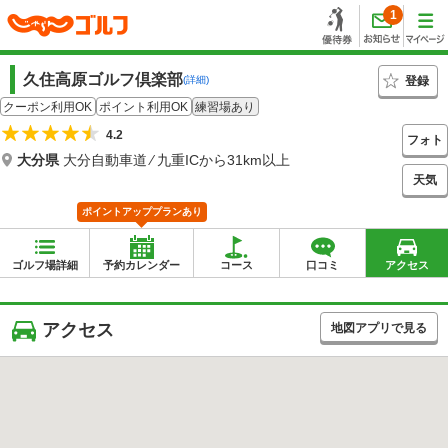
1
久住高原ゴルフ倶楽部
登録
(詳細)
クーポン利用OK
ポイント利用OK
練習場あり
4.2
フォト
大分県
大分自動車道 ⁄ 九重ICから31km以上
天気
ポイントアッププランあり
ゴルフ場詳細
予約カレンダー
コース
口コミ
アクセス
アクセス
地図アプリで見る