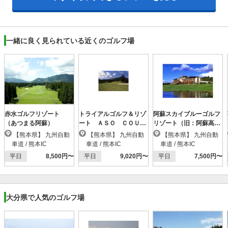
一緒に良く見られている近くのゴルフ場
赤水ゴルフリゾート
トライアルゴルフ＆リゾ
阿蘇スカイブルーゴルフ
（あつまる阿蘇）
ート ＡＳＯ ＣＯＵＲ
リゾート（旧：阿蘇高
ＳＥ（阿蘇東急）
森）
【熊本県】 九州自動
【熊本県】 九州自動
【熊本県】 九州自動
車道 / 熊本IC
車道 / 熊本IC
車道 / 熊本IC
平日
8,500円〜
平日
9,020円〜
平日
7,500円〜
大分県で人気のゴルフ場