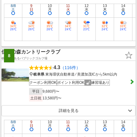
8/8
9
10
11
12
13
14
土
日
月
火
水
木
金
34℃
34℃
35℃
34℃
31℃
32℃
33℃
26℃
26℃
26℃
24℃
23℃
24℃
24℃
伊深の森カントリークラブ
8
岐阜県にあるパブリックゴルフ場
4.3
（116件）
岐阜県
東海環状自動車道 ⁄ 美濃加茂ICから5km以内
クーポン利用OK
ポイント利用OK
練習場あり
平日
9,680円〜
土日祝
13,580円〜
詳細を見る
8/8
9
10
11
12
13
14
土
日
月
火
水
木
金