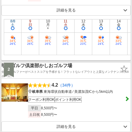
詳細を見る
8/8
9
10
11
12
13
14
土
日
月
火
水
木
金
34℃
34℃
35℃
34℃
31℃
32℃
33℃
26℃
26℃
26℃
24℃
23℃
24℃
24℃
明智ゴルフ倶楽部かしおゴルフ場
2
全てのゴルファーがベストスコアを予感する！フラットなレイアウトと上質なメンテナンスの18
ホール。
4.2
（34件）
岐阜県
東海環状自動車道 ⁄ 美濃加茂ICから5km以内
クーポン利用OK
ポイント利用OK
平日
8,500円〜
土日祝
8,500円〜
詳細を見る