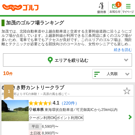
1
加茂のゴルフ場ランキング
加茂では、北陸自動車道や上越自動車道と交差する主要幹線道路に沿うようにゴ
ルフ場が点在しています。上越新幹線が利用できる三条周辺に多くのゴルフ場が
多いため、電車でも車でもアクセスが良好です。このエリアのゴルフ場は、飛距
離とテクニックが必要となる競技向けのコースから、女性やシニアでも楽しめ...
続きを読む
エリアを絞り込む
10
件
人気順
むらさき野カントリークラブ
1
名古屋近郊より-5℃の体験！～高原の風を感じて～
4.1
（220件）
岐阜県
東海環状自動車道 ⁄ 可児御嵩ICから25km以内
クーポン利用OK
ポイント利用OK
平日
6,590円〜
土日祝
8,990円〜