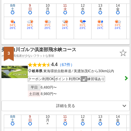
8/8
9
10
11
12
13
14
土
日
月
火
水
木
金
34℃
34℃
35℃
34℃
31℃
32℃
33℃
26℃
26℃
26℃
24℃
23℃
24℃
24℃
美濃白川ゴルフ倶楽部飛水峡コース
3
ホールの高低差が少ないフラットな形状
4.4
（67件）
岐阜県
東海環状自動車道 ⁄ 美濃加茂ICから30km以内
クーポン利用OK
ポイント利用OK
練習場あり
平日
6,480円〜
土日祝
8,980円〜
詳細を見る
8/8
9
10
11
12
13
14
土
日
月
火
水
木
金