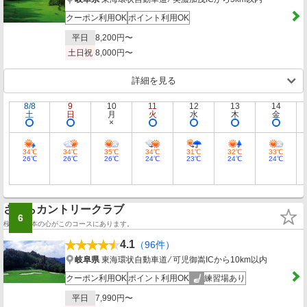
クーポン利用OK
ポイント利用OK
平日
8,200円〜
土日祝
8,000円〜
詳細を見る
8/8
9
10
11
12
13
14
土
日
月
火
水
木
金
34℃
34℃
35℃
34℃
31℃
32℃
33℃
26℃
26℃
26℃
24℃
23℃
24℃
24℃
さくらカントリークラブ
6
桜咲く日本の心がこのコースにあります。
4.1
（96件）
岐阜県
東海環状自動車道 ⁄ 可児御嵩ICから10km以内
クーポン利用OK
ポイント利用OK
練習場あり
平日
7,990円〜