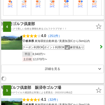
34℃
34℃
35℃
34℃
31℃
32℃
33℃
26℃
26℃
26℃
24℃
23℃
24℃
24℃
法仙坊ゴルフ倶楽部
4
ダイナミックで美しい自然を満喫出来るゴルフクラブです！！
4.0
（251件）
岐阜県
東海環状自動車道 ⁄ 美濃加茂ICから5km以内
クーポン利用OK
ポイント利用OK
練習場あり
平日
8,940円〜
土日祝
12,070円〜
詳細を見る
明智ゴルフ倶楽部 賑済寺ゴルフ場
5
【新型コロナウイルス感染防止対策による変更点：2022/2/11時点】
4.1
（32件）
岐阜県
東海環状自動車道 ⁄ 美濃加茂ICから5km以内