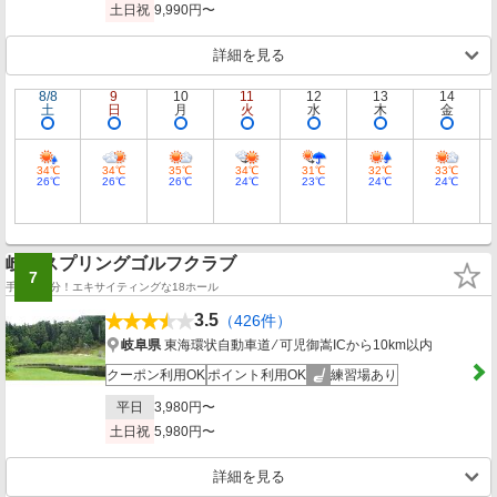
土日祝
9,990円〜
詳細を見る
8/8
9
10
11
12
13
14
土
日
月
火
水
木
金
34℃
34℃
35℃
34℃
31℃
32℃
33℃
26℃
26℃
26℃
24℃
23℃
24℃
24℃
岐阜スプリングゴルフクラブ
7
手応え十分！エキサイティングな18ホール
3.5
（426件）
岐阜県
東海環状自動車道 ⁄ 可児御嵩ICから10km以内
クーポン利用OK
ポイント利用OK
練習場あり
平日
3,980円〜
土日祝
5,980円〜
詳細を見る