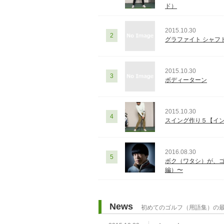
ド）
2015.10.30
2
グラファイト シャフ
2015.10.30
3
ボディーターン
2015.10.30
4
スイング作り５【イン
2016.08.30
5
ボク（ワタシ）が、ゴ
編）〜
News
初めてのゴルフ（用語集）の