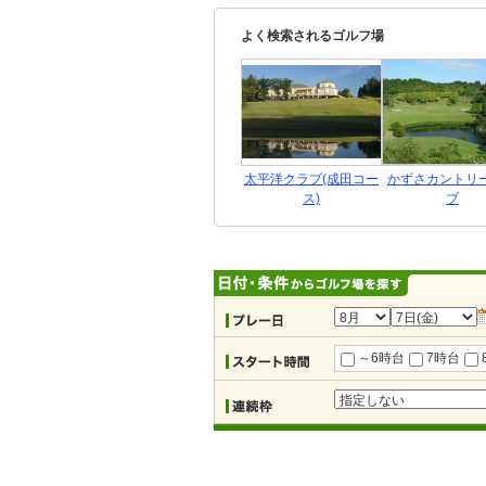
よく検索されるゴルフ場
太平洋クラブ(成田コー
かずさカントリ
ス)
ブ
～6時台
7時台