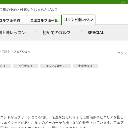
サイ
フ場
の予約・検索ならじゃらんゴルフ
別上達レッスン
初めてのゴルフ
SPECIAL
>
用語集
>
フェアウェイ
向け
初心者向け
ゴルフを始める
中級者向け
ラウンドからグリーンまでを指し、芝生を短く刈りそろえ整備されたエリアを指し
アウェイウッドがあり、多くのメーカーから様々な品が販売されています。フェア