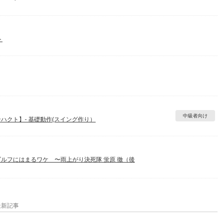
ト
中級者向け
ハクト】‐ 基礎動作(スイング作り）
ルフにはまるワケ 〜雨上がり決死隊 蛍原 徹（後
最新記事