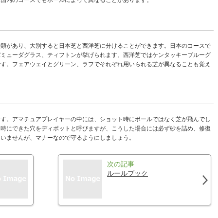
本国内のコースでもホールによって異なることがあります。
種類があり、大別すると日本芝と西洋芝に分けることができます。日本のコースで
バミューダグラス、ティフトンが挙げられます。西洋芝ではケンタッキーブルーグ
です。フェアウェイとグリーン、ラフでそれぞれ用いられる芝が異なることも覚え
ます。アマチュアプレイヤーの中には、ショット時にボールではなく芝が飛んでし
な時にできた穴をディボットと呼びますが、こうした場合には必ず砂を詰め、修復
ていませんが、マナーなので守るようにしましょう。
次の記事
ルールブック