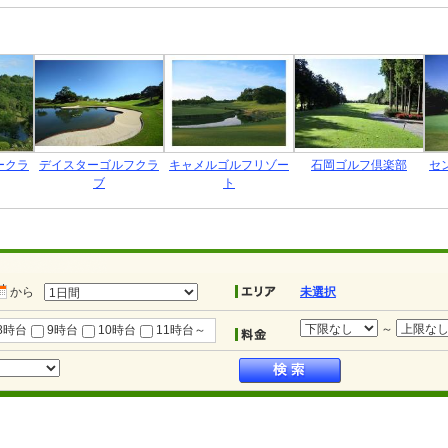
ークラ
デイスターゴルフクラ
キャメルゴルフリゾー
石岡ゴルフ倶楽部
セ
ブ
ト
から
未選択
～
8時台
9時台
10時台
11時台～