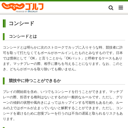
コンシード
コンシードとは
コンシードとは明らかに次のストロークでカップに入りそうな時、競技者に許
可を取って打たなくてもボールがホールインしたものとみなすものです。日本
では慣例として「OK」と言うことから「OKパット」と呼称するケースもあり
ます。マッチプレーの際、相手に勝ちを与えることになります。なお、このと
き、どちらがボールを取り除いても構いません。
競技中に待つことができるか
プレイの開始前を含め、いつでもコンシードを行うことができます。マッチプ
レーの際、拒否する権利はないとするのが一般的なルールです。ただし、グリ
ーンの傾斜の状態や風向きによってはカップインする可能性もあるため、ルー
ルの上ではボールが止まっていないと解釈することができます。ただし、コン
シードを避けるために怠慢プレーを行うのは不当の遅延と取られるリスクもあ
ります。