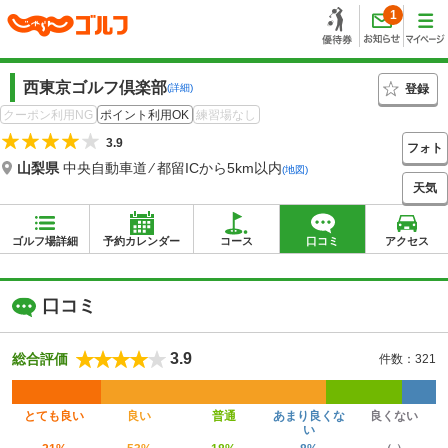
1
西東京ゴルフ倶楽部
登録
(詳細)
クーポン利用NG
ポイント利用OK
練習場なし
3.9
フォト
山梨県
中央自動車道 ⁄ 都留ICから5km以内
(地図)
天気
ゴルフ場詳細
予約カレンダー
コース
口コミ
アクセス
口コミ
3.9
総合評価
件数：321
とても良い
良い
普通
あまり良くな
良くない
い