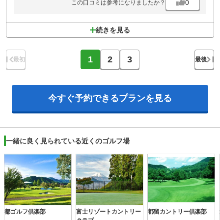
0
この口コミは参考になりましたか？
続きを見る
1
2
3
最初
最後
今すぐ予約できる
プランを見る
一緒に良く見られている近くのゴルフ場
都ゴルフ倶楽部
富士リゾートカントリー
都留カントリー倶楽部