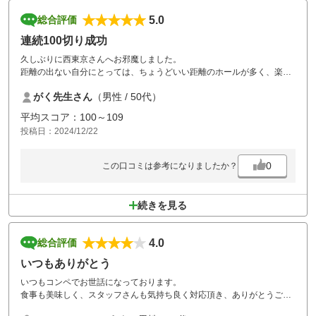
5.0
総合評価
連続100切り成功
久しぶりに西東京さんへお邪魔しました。
距離の出ない自分にとっては、ちょうどいい距離のホールが多く、楽し
くラウンドできました。
がく先生さん
（男性 / 50代）
食事はバイキングで、いつも食べ過ぎちゃいますが、とてもおいしかっ
たです。
平均スコア：100～109
また来年もお邪魔したいですが、最近、グリーンシーズンは高いので、
投稿日：2024/12/22
安い時を狙って予約したいです。
0
この口コミは参考になりましたか？
続きを見る
4.0
総合評価
いつもありがとう
いつもコンペでお世話になっております。
食事も美味しく、スタッフさんも気持ち良く対応頂き、ありがとうござ
います。