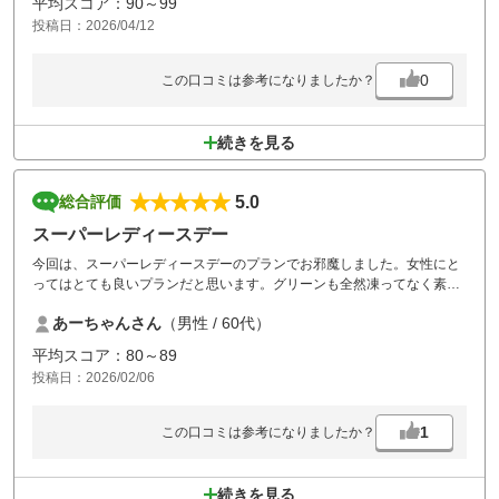
平均スコア：90～99
ないでしょうか...？ここのゴルフ場は全てワンペナなので大たたき
投稿日：2026/04/12
しないと好評なので今後は数回利用したいと思いますので検討願いま
す。
幹事
0
この口コミは参考になりましたか？
続きを見る
5.0
総合評価
スーパーレディースデー
今回は、スーパーレディースデーのプランでお邪魔しました。女性にと
ってはとても良いプランだと思います。グリーンも全然凍ってなく素晴
らしいと思いました。1ペナがほとんどでOBがないです。なので、曲が
あーちゃんさん
（男性 / 60代）
ったり方向さえ間違いなければ良いスコアが出ると思います。
またみんなでワイワイしながら楽しくゴルフをしにお伺いしたいと思い
平均スコア：80～89
ます。よろしくお願いいたします。
投稿日：2026/02/06
1
この口コミは参考になりましたか？
続きを見る