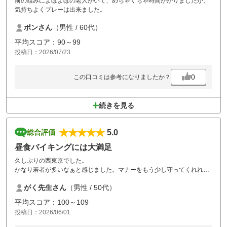
前の組みによぼよぼの老人がいて、めちゃくちゃ時間かかりましたが、
気持ちよくプレーは出来ました。
ポンさん
（男性 / 60代）
平均スコア：90～99
投稿日：2026/07/23
0
この口コミは参考になりましたか？
続きを見る
5.0
総合評価
昼食バイキングには大満足
久しぶりの西東京でした。
かなり若者が多いなぁと感じました。マナーをもう少し守ってくれれば
と感じることもありました。前半はかなり詰まり気味。３時間近くかか
がく先生さん
（男性 / 50代）
りました。後半はそれほど待つこともなくスムーズでした。
シャワーのみというのは残念。やっぱり湯船に浸かりたいなぁと思って
平均スコア：100～109
しまいました。
投稿日：2026/06/01