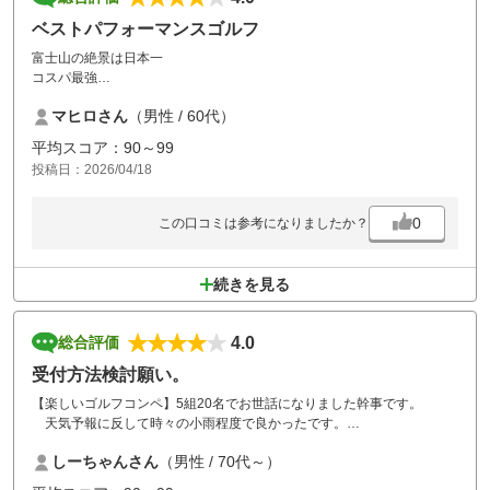
ベストパフォーマンスゴルフ
富士山の絶景は日本一
コスパ最強
インターから近い
マヒロさん
（男性 / 60代）
そして食事の質が高い
素晴らしいゴルフ場です
平均スコア：90～99
ゴルフ仲間に自信を持って紹介できます
投稿日：2026/04/18
0
この口コミは参考になりましたか？
続きを見る
4.0
総合評価
受付方法検討願い。
【楽しいゴルフコンペ】5組20名でお世話になりました幹事です。
天気予報に反して時々の小雨程度で良かったです。
しーちゃんさん
（男性 / 70代～）
ゴルフ場専用カ－ドがないため受付で面倒だと多数の方（高齢者）に
言われました。この時代では仕方ないかと思いますが何か良い方法