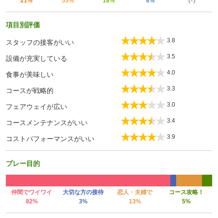
21%
53%
18%
8%
（-）
項目別評価
3.8
スタッフの接客がいい
3.5
設備が充実している
4.0
食事が美味しい
3.3
コースが戦略的
3.0
フェアウェイが広い
3.4
コースメンテナンスがいい
3.9
コストパフォーマンスがいい
プレー目的
仲間でワイワイ
大切な方の接待
恋人・夫婦で
コース攻略！
82%
3%
13%
5%