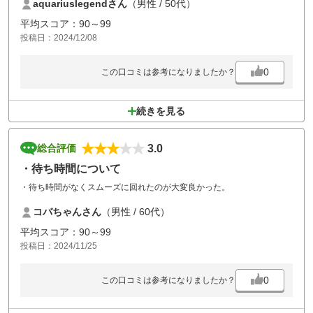
aquariuslegendさん
（男性 / 50代）
ただセルフがメインのコースからピッチマークを修復しないプレーヤー
が多いのか、グリーンが可哀そうです。
平均スコア：90～99
さらにバンカーの小石除去は徹底して下さい。
投稿日：2024/12/08
0
この口コミは参考になりましたか？
続きを見る
3.0
総合評価
・待ち時間について
・待ち時間がなくスムーズに回れたのが大変良かった。
コバちゃんさん
（男性 / 60代）
平均スコア：90～99
投稿日：2024/11/25
0
この口コミは参考になりましたか？