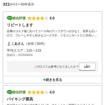
321
1〜30件表示
件中
4.0
総合評価
リピートします
近隣のゴルフ場に比べてコース内のアップダウンが少なく、視界も広い
ので、プレーしやすく好きなコースです。リモコンカートだと尚良い。
ランチバイキングも良い。
こあさん
（女性 / 60代）
プレー中の芝刈り機音が気になった。近くでプレーしている時は止めて
欲しい。
平均スコア：110～119
グリーンのボールマークが多い。プレーヤーのマナー向上に期待。
投稿日：2026/08/04
0
この口コミは参考になりましたか？
続きを見る
4.0
総合評価
バイキング最高