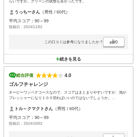
らいですか。グリーンの状態も良かったです。
うっちーさん
（男性 / 60代）
平均スコア：90～99
投稿日：2024/11/02
0
この口コミは参考になりましたか？
続きを見る
4.0
総合評価
ゴルフチャレンジ
オービーワンペナコースなので、スコアはまとまりやすいですが、池が
プレッシャーになり１００切ればいいのではないでしょうか。
食事が美味しいのが魅力でまた行きたいと思います。忘れ物をしてフロ
トル～クマクトさん
（男性 / 60代）
ントの方に連絡したら、迅速な対応をして頂いてありがとう御座いまし
た。
平均スコア：90～99
また、機会が有りましたら西東京ゴルフ倶楽部さんにゴルフチャレンジ
投稿日：2024/10/02
に伺います。