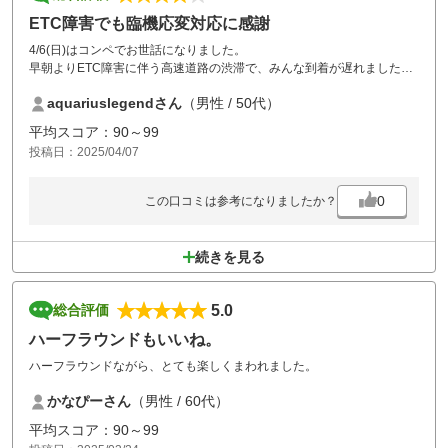
ETC障害でも臨機応変対応に感謝
4/6(日)はコンペでお世話になりました。
早朝よりETC障害に伴う高速道路の渋滞で、みんな到着が遅れましたが
臨機応変に対応頂きラウンドできました。
aquariuslegendさん
（男性 / 50代）
いつもスタッフの気持ち良い対応に感謝です。
また利用させて頂きます。
平均スコア：90～99
投稿日：2025/04/07
0
この口コミは参考になりましたか？
続きを見る
5.0
総合評価
ハーフラウンドもいいね。
ハーフラウンドながら、とても楽しくまわれました。
かなぴーさん
（男性 / 60代）
平均スコア：90～99