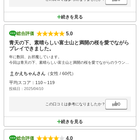
続きを見る
5.0
総合評価
青天の下、素晴らしい富士山と満開の桜を愛でながら
プレイできました。
年に数回、お邪魔しています。
今回は青天の下、素晴らしい富士山と満開の桜を愛でながらのラウンド
で、癒されました。
かえちゃんさん
（女性 / 60代）
インターから近く、富士山に向かって打てるロケーションの良さと食事
付きで1万円位でプレイできるのが気に入ってます。
平均スコア：110～119
お食事も美味しいですし、お風呂も綺麗にお掃除されていて、良いお湯
投稿日：2025/04/10
加減も嬉しいです。
スタッフの方もいつも笑顔で、応対しておられます。今回も大満足です♪
0
この口コミは参考になりましたか？
続きを見る
4.0
総合評価