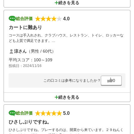
続きを見る
4.0
総合評価
カートに難あり
コースは手入れされ、クラブハウス、レストラン、トイレ、ロッカーな
ども上質で満足できます。
しかし、カートにリモコンがなくとても不便です。
涼さん
（男性 / 60代）
改善を望みます。
また、カートは自動操縦ではないため、運転手は移動中にスコア付けが
平均スコア：100～109
できず不便ですし、勾配も急で危険です。
投稿日：2024/11/16
こちらも自動操縦を導入ください。
0
この口コミは参考になりましたか？
続きを見る
5.0
総合評価
ひさしぶりですね。
ひさしぶりですね。プレーするのは、開業から来ています。２９ねんく