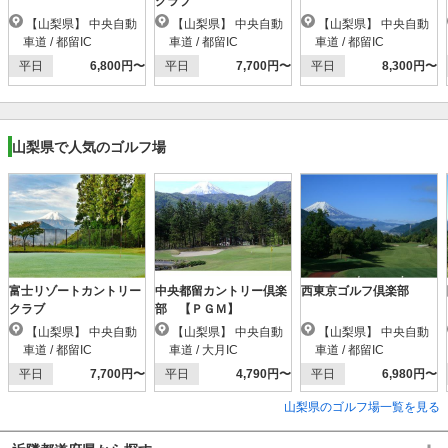
クラブ
【山梨県】 中央自動
【山梨県】 中央自動
【山梨県】 中央自動
車道 / 都留IC
車道 / 都留IC
車道 / 都留IC
平日
6,800円〜
平日
7,700円〜
平日
8,300円〜
山梨県で人気のゴルフ場
富士リゾートカントリー
中央都留カントリー倶楽
西東京ゴルフ倶楽部
クラブ
部 【ＰＧＭ】
【山梨県】 中央自動
【山梨県】 中央自動
【山梨県】 中央自動
車道 / 都留IC
車道 / 大月IC
車道 / 都留IC
平日
7,700円〜
平日
4,790円〜
平日
6,980円〜
山梨県のゴルフ場一覧を見る