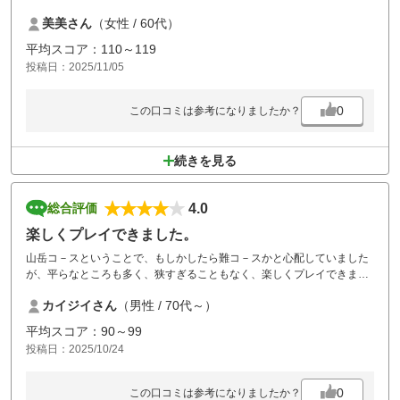
高評価でした。
美美さん
（女性 / 60代）
平均スコア：110～119
投稿日：2025/11/05
0
この口コミは参考になりましたか？
続きを見る
4.0
総合評価
楽しくプレイできました。
山岳コ－スということで、もしかしたら難コ－スかと心配していました
が、平らなところも多く、狭すぎることもなく、楽しくプレイできまし
た。フェアウエイ、グリーンともメンテは良い。クチコミにあった長い
カイジイさん
（男性 / 70代～）
ラフは一部のグリーンまわりだけです。食事は10月は韓国フェアでおい
しさ普通、アイスクリームやドリンクバ－は良かった。またチャレンジ
平均スコア：90～99
します。
投稿日：2025/10/24
0
この口コミは参考になりましたか？