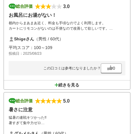
3.0
総合評価
お風呂にお湯がない！
都内からまあまあ近く、料金も手頃なのでよく利用します。
カートにリモコンがないのは不便なので改善して欲しいです。
また、以前は鳥籠でボールを打てる打席がありましたが無くなりまし
Shigeさん
（男性 / 60代）
た。残念です。
今回、お風呂にお湯がないのが大変残念でした。事前に告知すべきで
平均スコア：100～109
す。
投稿日：2025/08/23
0
この口コミは参考になりましたか？
続きを見る
5.0
総合評価
暑さに注意
猛暑の連戦キツかった!!
暑すぎて集中力ゼロ
女性同伴ならスーパーレディスプラスは狙いだよねぇ～
グルメルさん
（男性 / 60代）