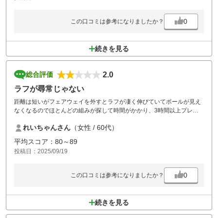
0
この口コミは参考になりましたか？
続きを見る
2.0
総合評価
ラフが尋常じゃない
距離は短いがフェアウェイを外すとラフが凄く伸びていてボールが見え
なくなるのでほとんどの組みが探して時間がかかり、3時間以上プレイ
するのにかかった。あのラフは普通ではない。トーナメントコースでも
れいちゃんさん
（女性 / 60代）
ないのにみんなOBじゃないのでボールを探すため時間がかかる。あのラ
フを短くした方がスムーズプレイできると思う。他は食事も設備も良い
平均スコア：80～89
と思う。このコースはOBは1つもなく、全部ワンペナルティーにしてあ
投稿日：2025/09/19
る。スムーズにプレイをできるようにしているようだが、あのラフでは
ワンペナにしている意味がない。このコースは冬に来たほうがいい
0
この口コミは参考になりましたか？
続きを見る