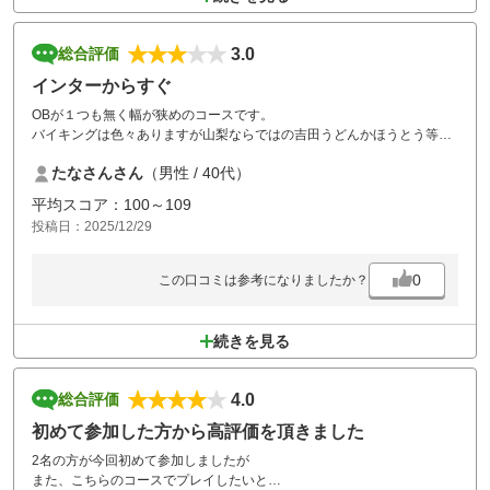
3.0
総合評価
インターからすぐ
OBが１つも無く幅が狭めのコースです。
バイキングは色々ありますが山梨ならではの吉田うどんかほうとう等が
あるとより嬉しいです。
たなさんさん
（男性 / 40代）
カートは自動で無く途中の自動販売機は現金のみです。
平均スコア：100～109
投稿日：2025/12/29
0
この口コミは参考になりましたか？
続きを見る
4.0
総合評価
初めて参加した方から高評価を頂きました
2名の方が今回初めて参加しましたが
また、こちらのコースでプレイしたいと