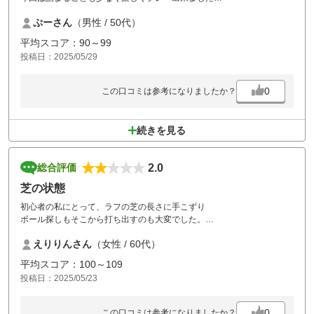
お昼は少し長かったので飲みすぎてしまいました
ぷーさん
（男性 / 50代）
また行きたいと思います
平均スコア：90～99
投稿日：2025/05/29
0
この口コミは参考になりましたか？
続きを見る
2.0
総合評価
芝の状態
初心者の私にとって、ラフの芝の長さに手こずり
ボール探しもそこから打ち出すのも大変でした。
もう少し、芝を短くしていただけたら近いので
えりりんさん
（女性 / 60代）
再度伺いたいと思います。
平均スコア：100～109
投稿日：2025/05/23
0
この口コミは参考になりましたか？