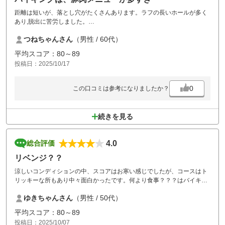
距離は短いが、落とし穴がたくさんあります。ラフの長いホールが多く
あり,脱出に苦労しました。
料金が高過ぎると思います。
つねちゃんさん
（男性 / 60代）
平均スコア：80～89
投稿日：2025/10/17
0
この口コミは参考になりましたか？
続きを見る
4.0
総合評価
リベンジ？？
涼しいコンディションの中、スコアはお寒い感じでしたが、コースはト
リッキーな所もあり中々面白かったです。何より食事？？？はバイキン
グ形式で最高？？でした。また、お邪魔させて？お疲れさまっす。
ゆきちゃんさん
（男性 / 50代）
平均スコア：80～89
投稿日：2025/10/07