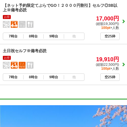
【ネット予約限定てぶらでGO！２０００円割引】セルフ◎3B以
上※備考必読
お得
17,000円
(総額19,300円)
100pt
×人数
7時台
8時台
9時台
他
空25枠
土日祝セルフ※備考必読
お得
19,910円
(総額22,500円)
100pt
×人数
7時台
8時台
9時台
他
空25枠