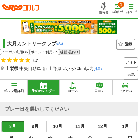
1
大月カントリークラブ
登録
(詳細)
クーポン利用OK
ポイント利用OK
練習場あり
4.7
フォト
山梨県
中央自動車道 ⁄ 上野原ICから20km以内
(地図)
天気
ゴルフ場詳細
予約カレンダー
コース
口コミ
アクセス
プレー日を選択してください
8月
9月
10月
11月
12月
1月