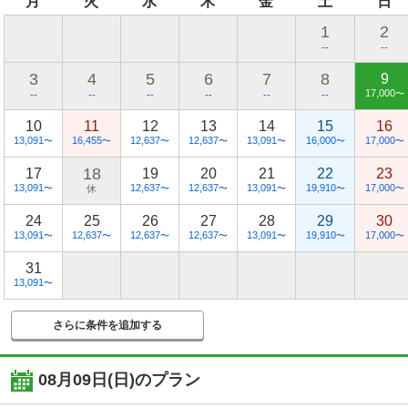
月
火
水
木
金
土
日
1
2
--
--
3
4
5
6
7
8
9
17,000
〜
--
--
--
--
--
--
10
11
12
13
14
15
16
13,091
16,455
12,637
12,637
13,091
16,000
17,000
〜
〜
〜
〜
〜
〜
〜
18
17
19
20
21
22
23
13,091
12,637
12,637
13,091
19,910
17,000
〜
休
〜
〜
〜
〜
〜
24
25
26
27
28
29
30
13,091
12,637
12,637
12,637
13,091
19,910
17,000
〜
〜
〜
〜
〜
〜
〜
31
13,091
〜
さらに条件を追加する
08月09日(日)
のプラン