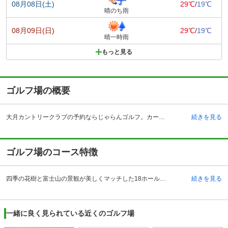
08月08日(土)
29℃
/
19℃
晴のち雨
08月09日(日)
29℃
/
19℃
晴一時雨
もっと見る
ゴルフ場の概要
大月カントリークラブの予約ならじゃらんゴルフ。カートの有無や利用税、キャンセル料、ナイター設備、駐車場などのコース情報はもちろん、口コミ、フォトギャラリーなどコースの難易度や攻略に役立つ情報充実、予約する度にポイントが貯まるのでお得にゴルフをお楽しみ頂けます。 山梨県大月市の大月カントリークラブは、大月インターチェンジから車で約26分、鳥沢駅からタクシーで約7分の場所にあるゴルフ場です。都心からのアクセスもよいため、山梨県内からだけでなく、首都圏からもゴルファーが訪れます。四季の彩りも美しいゴルフ場で、春は桜や藤・コブシ、夏は紫陽花や百日紅、秋は山茶花や木々の紅葉、冬は梅などが目を楽しませてくれます。安田幸吉氏の手により昭和60年に開場。歴史を重ね、充実のときを迎えています。クラブハウスの自慢はなんといってもレストラン。料理長が腕によりをかけて食事をつくっています。パーティーメニューもあり、大勢のゴルフにも対応できます。さわやかなキャディとおもてなしの心をもったスタッフも評判となっています。
続きを見る
ゴルフ場のコース特徴
四季の花樹と富士山の景観が美しくマッチした18ホールの 丘陵コースです。ハイキングコースで知られる扇山の南斜面につくられているため、どのホールからも富士山のさまざまな様子が眺望できます。名物ホールは3番、6番、18番です。3番は、ストレートなフェアウェイの中央に松の木が1本立っている気持ちのよいホール。景観としてはよいですが、ティショットの際には松の木が気になるため注意が必要です。6番は左ドッグレッグ。ティショットはつい左をねらう設計になっていますが、OBがあるため、慎重にいかなくてはなりません。18番は、フラットながら池越えがあります。広々としていますが、反面大きな木の林や森が無いためにピンまでの距離がわかりにくく意外に難しさがあります。
続きを見る
一緒に良く見られている近くのゴルフ場