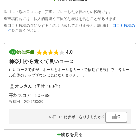
※ゴルフ場の口コミは、実際にプレーした会員の方の投稿です。
※投稿内容には、個人的趣味や主観的な表現を含むことがあります。
※口コミ投稿の掟に反するものは掲載しておりません。詳細は、
口コミ投稿の
掟
をご覧ください。
4.0
総合評価
神奈川から近くて良いコース
山岳コースですが、ホールとホールをカートで移動する設計で、各ホー
ル自体のアップダウンは気になりません。
コースメンテナンス、グリーンの状態もGOODで、今後もまた利用する
オレさん
（男性 / 60代）
と思います。
平均スコア：80～89
投稿日：2026/03/30
0
この口コミは参考になりましたか？
続きを見る