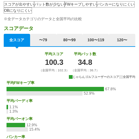
スコアが出やすい
パット数が少ない
FWキープしやすい
バンカーになりにくい
OBになりにくい
※全データカテゴリのデータと全国平均の比較
スコアデータ
全スコア
〜79
80〜99
100〜119
120〜
平均スコア
平均パット数
100.3
34.8
（全国平均：102.3）
（全国平均：36.7）
じゃらんゴルフユーザーのスコア
全国平均
平均FWキープ率
67.8%
52.9%
平均バーディ率
1.1%
1.3%
平均パーオン率
12.9%
15.4%
バンカー率