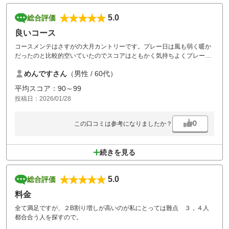
5.0
総合評価
良いコース
コースメンテはさすがの大月カントリーです。プレー日は風も弱く暖か
だったのと比較的空いていたのでスコアはともかく気持ちよくプレー出
来ました。グリーンも全然凍ってなかったです。これで食事付なら最高
めんですさん
（男性 / 60代）
なんですけどね。また行きたいゴルフコースです。
平均スコア：90～99
投稿日：2026/01/28
0
この口コミは参考になりましたか？
続きを見る
5.0
総合評価
料金
全て満足ですが、２B割り増しが高いのが私にとっては難点 ３，４人
都合合う人を探すので。