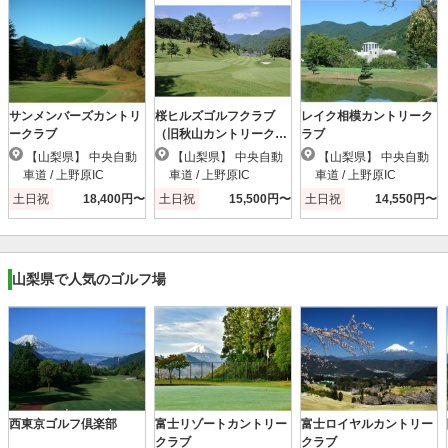
サンメンバーズカントリ
桜ヒルズゴルフクラブ
レイク相模カントリーク
ークラブ
（旧秋山カントリークラ
ラブ
ブ）
【山梨県】 中央自動
【山梨県】 中央自動
【山梨県】 中央自動
車道 / 上野原IC
車道 / 上野原IC
車道 / 上野原IC
土日祝
18,400円〜
土日祝
15,500円〜
土日祝
14,550円〜
山梨県で人気のゴルフ場
西東京ゴルフ倶楽部
富士リゾートカントリー
富士ロイヤルカントリー
クラブ
クラブ