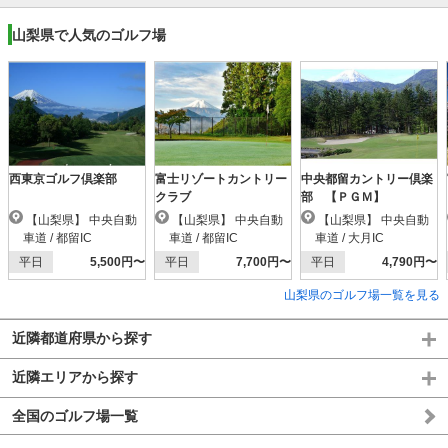
山梨県で人気のゴルフ場
西東京ゴルフ倶楽部
富士リゾートカントリー
中央都留カントリー倶楽
クラブ
部 【ＰＧＭ】
【山梨県】 中央自動
【山梨県】 中央自動
【山梨県】 中央自動
車道 / 都留IC
車道 / 都留IC
車道 / 大月IC
平日
5,500円〜
平日
7,700円〜
平日
4,790円〜
山梨県のゴルフ場一覧を見る
近隣都道府県から探す
近隣エリアから探す
全国のゴルフ場一覧