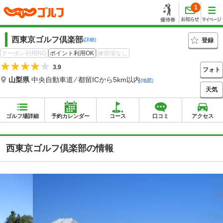
1
西東京ゴルフ倶楽部
登録
(詳細)
クーポン利用NG
ポイント利用OK
練習場なし
3.9
フォト
山梨県
中央自動車道 ⁄ 都留ICから5km以内
(地図)
天気
ゴルフ場詳細
予約カレンダー
コース
口コミ
アクセス
西東京ゴルフ倶楽部の情報