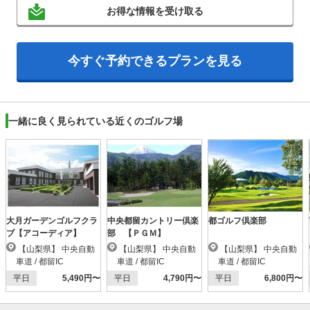
お得な情報を受け取る
今すぐ予約できるプランを見る
一緒に良く見られている近くのゴルフ場
大月ガーデンゴルフクラ
中央都留カントリー倶楽
都ゴルフ倶楽部
ブ【アコーディア】
部 【ＰＧＭ】
【山梨県】 中央自動
【山梨県】 中央自動
【山梨県】 中央自動
車道 / 都留IC
車道 / 都留IC
車道 / 都留IC
平日
5,490円〜
平日
4,790円〜
平日
6,800円〜