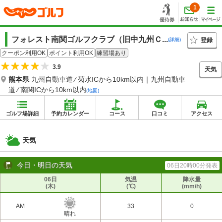
1
フォレスト南関ゴルフクラブ（旧中九州Ｃ...
登録
(詳細)
クーポン利用OK
ポイント利用OK
練習場あり
3.9
天気
熊本県
九州自動車道 ⁄ 菊水ICから10km以内｜九州自動車
道 ⁄ 南関ICから10km以内
(地図)
ゴルフ場詳細
予約カレンダー
コース
口コミ
アクセス
天気
今日・明日の天気
06日20時00分発表
06日
気温
降水量
(木)
(℃)
(mm/h)
AM
33
0
晴れ