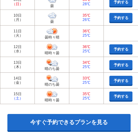
予約する
（日）
28℃
曇
10日
35℃
予約する
（月）
26℃
曇
11日
36℃
（火）
25℃
曇時々晴
12日
36℃
予約する
（水）
25℃
晴時々曇
13日
34℃
予約する
（木）
25℃
晴のち曇
14日
33℃
予約する
（金）
25℃
晴のち曇
15日
35℃
予約する
（土）
25℃
晴時々曇
今すぐ予約できるプランを見る