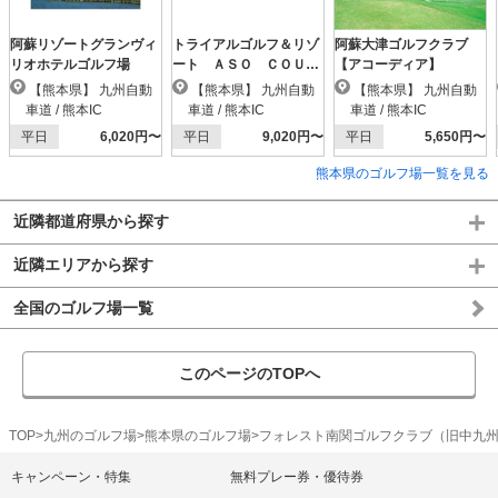
阿蘇リゾートグランヴィ
トライアルゴルフ＆リゾ
阿蘇大津ゴルフクラブ
リオホテルゴルフ場
ート ＡＳＯ ＣＯＵＲ
【アコーディア】
ＳＥ（阿蘇東急）
【熊本県】 九州自動
【熊本県】 九州自動
【熊本県】 九州自動
車道 / 熊本IC
車道 / 熊本IC
車道 / 熊本IC
平日
6,020円〜
平日
9,020円〜
平日
5,650円〜
熊本県のゴルフ場一覧を見る
近隣都道府県から探す
近隣エリアから探す
全国のゴルフ場一覧
このページのTOPへ
TOP
九州のゴルフ場
熊本県のゴルフ場
フォレスト南関ゴルフクラブ（旧中九
キャンペーン・特集
無料プレー券・優待券