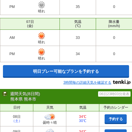
PM
35
0
晴れ
07日
気温
降水量
(金)
(℃)
(mm/h)
AM
33
0
晴れ
PM
34
0
晴れ
明日プレー可能なプランを予約する
3時間毎の詳細天気を確認する
週間天気(8日間)
06日23時03分発表
熊本県 熊本市
日付
天気
気温
予約カレンダー
08日
34℃
予約する
（土）
30℃
曇時々晴
09日
34℃