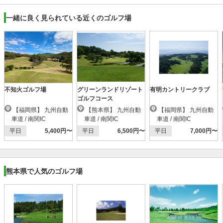
一緒に良く見られている近くのゴルフ場
不知火ゴルフ場
グリーンランドリゾート
有明カントリークラブ
ゴルフコース
【福岡県】 九州自動
【熊本県】 九州自動
【福岡県】 九州自動
車道 / 南関IC
車道 / 南関IC
車道 / 南関IC
平日
5,400円〜
平日
6,500円〜
平日
7,000円〜
熊本県で人気のゴルフ場