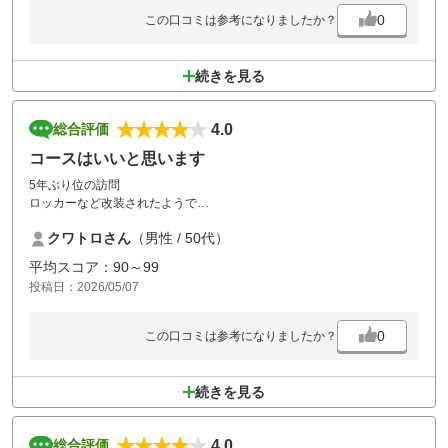
0
この口コミは参考になりましたか？
続きを見る
4.0
総合評価
コースはいいと思います
5年ぶり位の訪問
ロッカーなど改装されたようで
清潔感ありよかったです
クワトロさん
（男性 / 50代）
コースメンテもいいともいます
欠点は 食事が、、、
平均スコア：90～99
そばとミニネギトロ丼のセットを
投稿日：2026/05/07
頼みましたがネギトロがスプーン１個版位しかなく
そばも少なめで 味が格別というわけでもなく
とんかつ系を頼んだ方が良かったかも
0
この口コミは参考になりましたか？
あと、積み下ろし、清掃などセルフなので
価格的にはそれを含めての価格だと
思います
続きを見る
4.0
総合評価