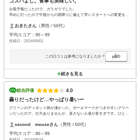
コスパよし。食事も美味しい。
台風予報だったので、ガラガラでした。
早めに行ったので午後からの雨降りに備えて早いスタートへの変更をし
ていただました。結果的に雨も風もなくコンディションは良かったで
おきたさん
（男性 / 50代）
す。
前日、雨だったのでカジュアルウォーターが心配されましたが水はけが
平均スコア：90～99
良いようで問題なし。ラフもそこまでもなく、ロストボールになるよう
投稿日：2024/09/01
な心配はなかった。コースは数か所打ち下ろしホールが有ったけどアッ
プダウンはそんなには無い印象。距離は結構あったかな？
グリーンの状態は良好。食事は追加料金メニューも多かったけど、美味
0
この口コミは参考になりましたか？
しかったし内容も納得の範囲。
２回目ですが全体的にコスパが良いコース。
続きを見る
4.0
総合評価
曇りだったけど…やっぱり暑いー
グリーンのディポット跡が凄かった。ボールマークがつきやすいグリー
ンだったので、仕方ありませんが、直さない人達が多すぎです。ひと手
間で、グリーンの状態が良くなります。楽しいラウンドのため、グリー
second mouseさん
（男性 / 50代）
ンフォークを持ち歩きましょう。
平均スコア：90～99
投稿日：2024/08/28