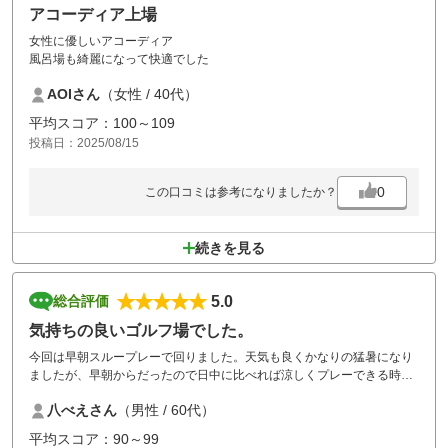
アコーディア上場
女性に優しいアコーディア
風呂場も綺麗になって快適でした
AOIさん
（女性 / 40代）
平均スコア：100～109
投稿日：2025/08/15
0
この口コミは参考になりましたか？
続きを見る
5.0
総合評価
気持ちの良いゴルフ場でした。
今回は早朝スループレーで回りました。天気も良くかなりの猛暑になり
ましたが、早朝からだったので日中に比べれば涼しくプレーできる時間
帯でした。さらにクールカートの提案がありましたので、初めてのこと
八べえさん
（男性 / 60代）
もあり頼んでみました。座席に座ると上から風が来て涼しくなり頼んで
良かったと思いました。ただし一人500円の利用料金がかかりますの
平均スコア：90～99
で、利用の際はそのつもりで。