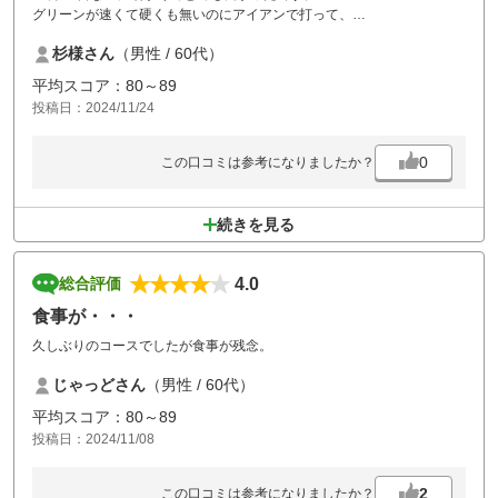
グリーンが速くて硬くも無いのにアイアンで打って、
手前に落ちても奥まで行くとか、ウエッジじゃないと止まらない感じ
杉様さん
（男性 / 60代）
で、結構難しかったです。
でもいいコースでしたがグリーンのディボットが多くて毎回2～3個は直
平均スコア：80～89
してました。
投稿日：2024/11/24
もう少しマナーを守ってやって欲しいです。
0
この口コミは参考になりましたか？
続きを見る
4.0
総合評価
食事が・・・
久しぶりのコースでしたが食事が残念。
じゃっどさん
（男性 / 60代）
平均スコア：80～89
投稿日：2024/11/08
2
この口コミは参考になりましたか？