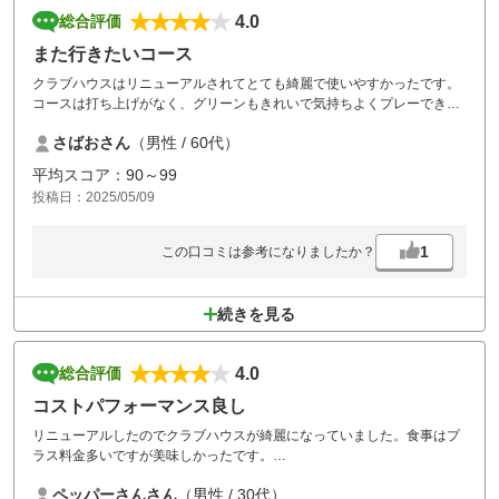
4.0
総合評価
また行きたいコース
クラブハウスはリニューアルされてとても綺麗で使いやすかったです。
コースは打ち上げがなく、グリーンもきれいで気持ちよくプレーできま
した。食事はビビンバ丼と半ラーメンを食べましたが味付けが濃すぎる
さばおさん
（男性 / 60代）
感じでいまいちでした。
平均スコア：90～99
投稿日：2025/05/09
1
この口コミは参考になりましたか？
続きを見る
4.0
総合評価
コストパフォーマンス良し
リニューアルしたのでクラブハウスが綺麗になっていました。食事はプ
ラス料金多いですが美味しかったです。
後半は少し待ち時間があり2時間半超えました。
ペッパーさんさん
（男性 / 30代）