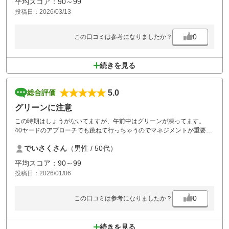
平均スコア：90～99
っています。
投稿日：2026/03/13
クラブハウス脇から群馬の町並み赤城山、遠く谷川岳なども望める景色
最高の場所になっています。施設や食事に特徴はありませんが、融通も
利くなどコスパもいいと思います。
0
この口コミは参考になりましたか？
続きを見る
5.0
総合評価
グリーンに注意
この時期はしょうがないてますが、午前中はグリーンが凍ってます。
40ヤードのアプローチでも跳ねて行っちゃうのでマネジメントが重要で
すね。
でいさくさん
（男性 / 50代）
天気にも恵まれて、同組メンバーと攻略法を考えながらプレイしてベス
トタイがでました。
平均スコア：90～99
メンバーもベストを6打も更新できたので、ルートが見つかればそれほ
投稿日：2026/01/06
ど難しいコースでは無いですね。
従業員の方々も気持ちいい方ばかりでしたのでおすすめです。
0
この口コミは参考になりましたか？
続きを見る