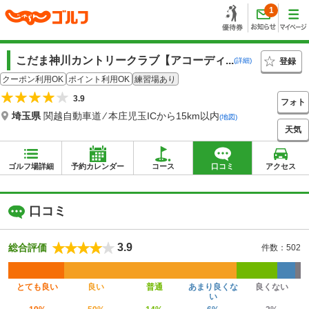
1
こだま神川カントリークラブ【アコーディ...
登録
(詳細)
クーポン利用OK
ポイント利用OK
練習場あり
3.9
フォト
埼玉県
関越自動車道 ⁄ 本庄児玉ICから15km以内
(地図)
天気
ゴルフ場詳細
予約カレンダー
コース
口コミ
アクセス
口コミ
3.9
総合評価
件数：502
とても良い
良い
普通
あまり良くな
良くない
い