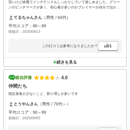
安いけど綺麗でメンテナンスもしっかりしていて楽しめました。グリー
ンのピッチマークが多く、初心者が多いのかプレイヤーが自分で治さな
いのは残念。当日、天候が不安定でスルーができる様コース変更もして
てるちゃんさん
（男性 / 60代）
頂き雨に降られず無事プレーできました。ありがとうございました。
平均スコア：80～89
投稿日：2025/09/13
1
この口コミは参考になりましたか？
続きを見る
4.0
総合評価
仲間たち
指定昼食が少ないこと、割り増しが多いです
とうやんさん
（男性 / 70代～）
平均スコア：90～99
投稿日：2025/09/05