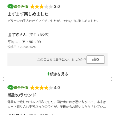
3.0
総合評価
まずまず楽しめました
グリーンの手入れがイマイチでしたが、それなりに楽しめました。
スループレーでしたが前半終了後に30分ほど待たされました。
すぎさん
（男性 / 50代）
また前の組がツーサムでしたが、上手く打てなかった時は（OBでもない
平均スコア：90～99
のに）何度も打ち直しをしていました
投稿日：2024/07/24
こういうのがスロープレーになるので勘弁してほしいですね
0
この口コミは参考になりましたか？
続きを見る
4.0
総合評価
感謝のラウンド
薄曇りで絶好のゴルフ日和でした。同行者に膝が悪い方がいて、本来は
カート乗り入れ不可だったのですが、午後からお願いしたら「シブシ
ブ」OKしてくれました 前野組がグランドシニアが二人&とてもとても