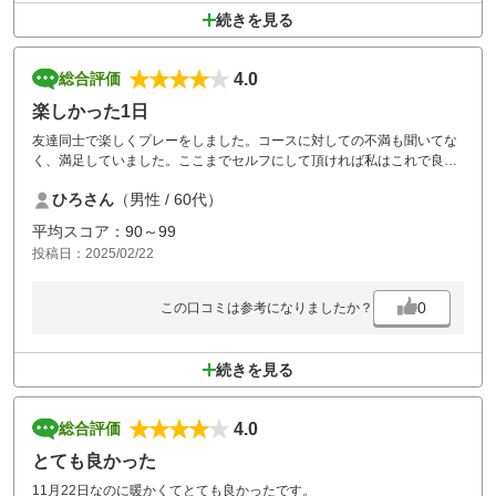
続きを見る
4.0
総合評価
楽しかった1日
友達同士で楽しくプレーをしました。コースに対しての不満も聞いてな
く、満足していました。ここまでセルフにして頂ければ私はこれで良し
だと思います。グリーンは一箇所だけ傷んだところがありましたけどど
ひろさん
（男性 / 60代）
このゴルフ場も大変なところ回復してましたので苦労されたと思いま
す。少しローラーをかけて頂ければボールの転がりも良くなると思いま
平均スコア：90～99
す。またお伺いします。
投稿日：2025/02/22
0
この口コミは参考になりましたか？
続きを見る
4.0
総合評価
とても良かった
11月22日なのに暖かくてとても良かったです。