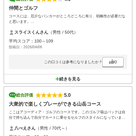
仲間とゴルフ
コースには、厄介なバンカーがところどころに有り、戦略性が必要だな
と思います。
グリーンも難しく 厄介です。
スライスくんさん
（男性 / 50代）
戦略性があるので、また来たいと思います。
食事は、プラス料金が高くがっかりしましたが
平均スコア：100～109
料理は美味しいです。
投稿日：2026/04/06
0
この口コミは参考になりましたか？
続きを見る
5.0
総合評価
大衆的で楽しくプレーができる山岳コース
ここはアコーディア・ゴルフのコースです。このゴルフ場はバックは自
分で持ち込んで自分でカートに乗せるセルフのスタイルになっていま
す。そんな大衆的なところが気楽で好きです。
八べえさん
（男性 / 70代～）
コースは山岳コースのため打ち下ろしや打ち上げのコースが多くトリッ
キーでクラブ選択などに気を遣いますが、そんなところが楽しく気に入