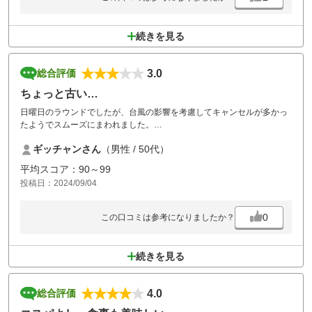
続きを見る
3.0
総合評価
ちょっと古い…
日曜日のラウンドでしたが、台風の影響を考慮してキャンセルが多かっ
たようでスムーズにまわれました。
バンカーがカチカチなのとグリーンの劣化がマイナス要素です。
ギッチャンさん
（男性 / 50代）
食事もほとんどがプライス600円以上のメニューでした。
乗り入れができる日にでもまたラウンドしたいです。
平均スコア：90～99
投稿日：2024/09/04
0
この口コミは参考になりましたか？
続きを見る
4.0
総合評価