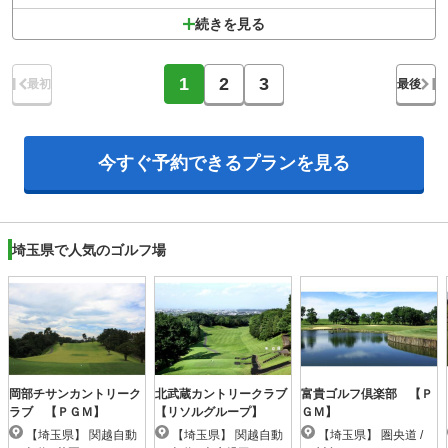
続きを見る
1
2
3
最初
最後
今すぐ予約できる
プランを見る
埼玉県で人気のゴルフ場
岡部チサンカントリーク
北武蔵カントリークラブ
富貴ゴルフ倶楽部 【Ｐ
ラブ 【ＰＧＭ】
【リソルグループ】
ＧＭ】
【埼玉県】 関越自動
【埼玉県】 関越自動
【埼玉県】 圏央道 /