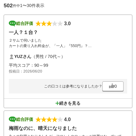
502
1〜30件表示
件中
3.0
総合評価
一人？１台？
２サムで伺いました
カートの乗り入れ料金が、「一人」『550円』？
「１台」いくらにすべきでは？
YUZさん
（男性 / 70代～）
クールカートも同様、「一人」『600円』？
これも、「１台」にすべきなのでは？
平均スコア：90～99
食事が高い！！＋料金のものばかりで・・・
投稿日：2026/06/20
スタッフの対応は、良かったです。
0
この口コミは参考になりましたか？
続きを見る
4.0
総合評価
梅雨なのに、晴天になりました