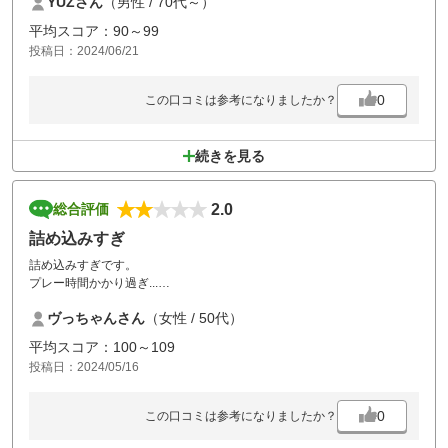
YUZさん
（男性 / 70代～）
良く面倒を見ながら走り回っている息子さん二人でした。後の組にフェ
アウェイ走行と、前の組のことを話したら、「ゆっくり楽しみましょ
平均スコア：90～99
う」と、言ってくださり、最高のラウンドができました グリーンのデ
投稿日：2024/06/21
ィボットを複数なおしてきました。
これから高齢者がゴルフをするのに、フェアウェイ乗り入れを認めてい
くゴルフ場が増えてほしいです
0
この口コミは参考になりましたか？
ありがとうございました
続きを見る
2.0
総合評価
詰め込みすぎ
詰め込みすぎです。
プレー時間かかり過ぎ...
昼食時間がありすぎ...
ヴっちゃんさん
（女性 / 50代）
待ちくたびれました。
平均スコア：100～109
投稿日：2024/05/16
0
この口コミは参考になりましたか？