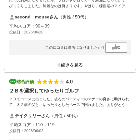
久々の利用となりましたが、フロントやロッカーが綺麗になっていて、
びっくりしました。綺麗なのは何よりです。やはり、練習場のアイアン
のみを変えて欲しいですね。まずは、ドライバーの出来を確認したいて
second mouseさん
（男性 / 50代）
すね。フェアウェイ乗り入れ可能やエアコン付きなど、選べる感じは良
かったですが、氷嚢用の氷が2階のみにあり、1階にも置いて欲しいもの
平均スコア：90～99
です。グリーンは綺麗に手入れしてあり、楽しめました。次回も利用し
投稿日：2026/06/20
ます。
0
この口コミは参考になりましたか？
続きを見る
4.0
総合評価
２Ｂを選択してゆったりゴルフ
２Ｂでコースに出ました。後ろのパーティーのマナーの良さに助けられ
て、８２歳の父と、ゆったりとしたペースで回れました。ありがとうご
ざいました。
テイクリリーさん
（男性 / 50代）
平均スコア：110～119
投稿日：2026/06/03