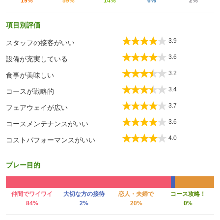
19%
59%
14%
6%
2%
項目別評価
3.9
スタッフの接客がいい
3.6
設備が充実している
3.2
食事が美味しい
3.4
コースが戦略的
3.7
フェアウェイが広い
3.6
コースメンテナンスがいい
4.0
コストパフォーマンスがいい
プレー目的
仲間でワイワイ
大切な方の接待
恋人・夫婦で
コース攻略！
84%
2%
20%
0%