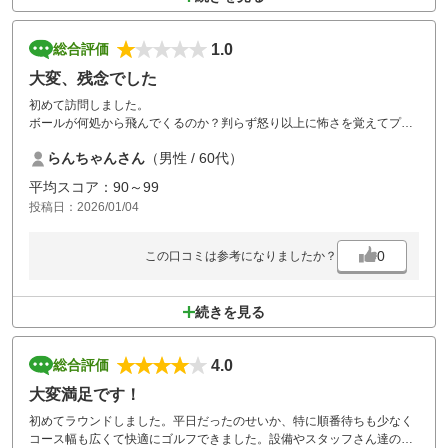
1.0
総合評価
大変、残念でした
初めて訪問しました。
ボールが何処から飛んでくるのか？判らず怒り以上に怖さを覚えてプレ
イ処ではなく
らんちゃんさん
（男性 / 60代）
実際、ティーグランドに着いた瞬間、カートにボールが当たりました。
従業員の接客態度および施設は素晴らしいのに残念でした。
平均スコア：90～99
同伴者からも、危なくて来られないね。との声でした。
投稿日：2026/01/04
0
この口コミは参考になりましたか？
続きを見る
4.0
総合評価
大変満足です！
初めてラウンドしました。平日だったのせいか、特に順番待ちも少なく
コース幅も広くて快適にゴルフできました。設備やスタッフさん達の対