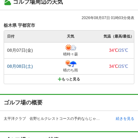
ゴルフ場周辺の天気
2026年08月07日 01時03分発表
栃木県 宇都宮市
日付
天気
気温（最高/最低）
08月07日(金)
34℃
/
25℃
晴時々曇
08月08日(土)
34℃
/
25℃
晴のち雨
もっと見る
ゴルフ場の概要
太平洋クラブ 佐野ヒルクレストコースの予約ならじゃらんゴルフ。カートの有無や利用税、キャンセル料、ナイター設備、駐車場などのコース情報はもちろん、口コミ、フォトギャラリーなどコースの難易度や攻略に役立つ情報充実、予約する度にポイントが貯まるのでお得にゴルフをお楽しみ頂けます。 太平洋アソシエイツ 佐野ヒルクレストコースは2001年4月7日に開場したゴルフ場です。アクセスは北関東自動車道の佐野田沼インターチェンジより8キロメートル（10分）、電車の場合は東武佐野線・田沼駅からタクシーで約15分、佐野駅からタクシーで約30分という立地です。樹木は小さいものが多いですが、大きな池やクリーク、そして滝をとり入れた水際の景色が美しく印象的なゴルフ場です。レストランは自慢のステーキを始め、毎月オススメのメニューがあり、またおつまみなどの、豊富なメニューを展開しています。練習場ではドライバー、バンカーの練習もできるので、ラウンド前のコンディション調整には便利です。ロッカーにはパウダールームがあるので、プレー後にゆったり帰り支度ができます。
続きを見る