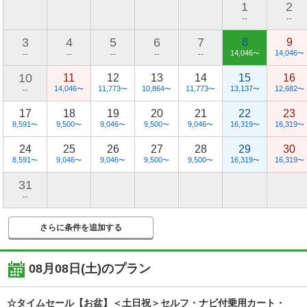
1
2
--
--
3
4
5
6
7
8
9
14,046
14,046
〜
〜
--
--
--
--
--
10
11
12
13
14
15
16
14,046
11,773
10,864
11,773
13,137
12,682
〜
〜
〜
〜
〜
〜
--
17
18
19
20
21
22
23
8,591
9,500
9,046
9,500
9,046
16,319
16,319
〜
〜
〜
〜
〜
〜
〜
24
25
26
27
28
29
30
8,591
9,046
9,046
9,500
9,500
16,319
16,319
〜
〜
〜
〜
〜
〜
〜
31
--
さらに条件を追加する
08月08日(土)
のプラン
☆タイムセール【お盆】＜土日祝＞セルフ・ナビ付乗用カート・