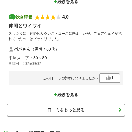
続きを見る
4.0
総合評価
仲間とワイワイ
久しぶりに、佐野ヒルクレストコースに来ましたが、フェアウェイが荒
れていたのにはビックリでした。
以前は、こんなに荒れている感じがしませんでしたが、猛暑とカートの
パパさん
（男性 / 60代）
フェアウェイ乗り入れのせいですかね？
コース的にはいいコースだと思います。
平均スコア：80～89
投稿日：2025/09/02
1
この口コミは参考になりましたか？
続きを見る
口コミをもっと見る