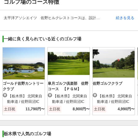
ゴルフ場のコース特徴
太平洋アソシエイツ 佐野ヒルクレストコースは、設計は本橋栄一氏、監修はD．ミュアへッド氏の非常のバラエティーに富んだコースです。コース改造は本間典雄氏が対応し7,017ヤード、パー72の18ホールで構成されています。コースレートは72.3で、欧米風なコースデザインの中にも和を感じる雰囲気を持っています。ワングリーンとそれを囲むガードバンカーの独特な形状には目を見張る程です。アメリカンタイプの池の配置から、 自生した樹木の林間タイプ、森が迫る高原タイプ、微妙にフェアウェイがうねる丘陵タイプと、18ホールのなかにさまざまなスタイルのホールが収まっています。各ホールが強い個性を放ち、どのホールも挑戦意欲をかき立てられる魅力的なコースです。
続きを見る
一緒に良く見られている近くのゴルフ場
ゴールド佐野カントリー
皐月ゴルフ倶楽部 佐野
佐野ゴルフクラブ
クラブ
コース 【ＰＧＭ】
【栃木県】 北関東自
【栃木県】 北関東自
【栃木県】 北関東自
動車道 / 佐野田沼IC
動車道 / 佐野田沼IC
動車道 / 佐野田沼IC
土日祝
11,790円〜
土日祝
8,900円〜
土日祝
4,990円〜
栃木県で人気のゴルフ場