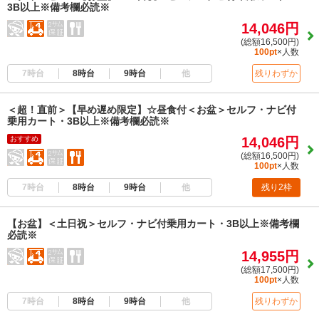
3B以上※備考欄必読※
14,046円
(総額16,500円)
100pt
×人数
7時台
8時台
9時台
他
残りわずか
＜超！直前＞【早め遅め限定】☆昼食付＜お盆＞セルフ・ナビ付
乗用カート・3B以上※備考欄必読※
おすすめ
14,046円
(総額16,500円)
100pt
×人数
7時台
8時台
9時台
他
残り2枠
【お盆】＜土日祝＞セルフ・ナビ付乗用カート・3B以上※備考欄
必読※
14,955円
(総額17,500円)
100pt
×人数
7時台
8時台
9時台
他
残りわずか