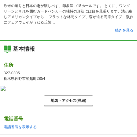
欧米の薫りと日本の趣が醸し出す、印象深い18ホールです。 とくに、ワング
リーンとそれを囲むガードバンカーの独特の形状には目を見張ります。池が絡
むアメリカンタイプから、 フラットな林間タイプ、森が迫る高原タイプ、微妙
にフェアウェイがうねる丘陵
続きを見る
基本情報
住所
327-0305
栃木県佐野市船越町2854
地図・アクセス(詳細)
電話番号
電話番号を表示する