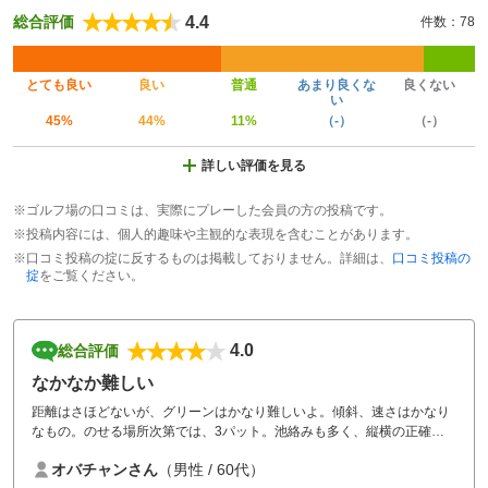
4.4
総合評価
件数：78
とても良い
良い
普通
あまり良くな
良くない
い
45%
44%
11%
（-）
（-）
詳しい評価を見る
※ゴルフ場の口コミは、実際にプレーした会員の方の投稿です。
※投稿内容には、個人的趣味や主観的な表現を含むことがあります。
※口コミ投稿の掟に反するものは掲載しておりません。詳細は、
口コミ投稿の
掟
をご覧ください。
4.0
総合評価
なかなか難しい
距離はさほどないが、グリーンはかなり難しいよ。傾斜、速さはかなり
なもの。のせる場所次第では、3パット。池絡みも多く、縦横の正確性
が要求されるコースでした。
オバチャンさん
（男性 / 60代）