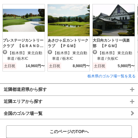
プレステージカントリー
あさひヶ丘カントリーク
大日向カントリー倶楽
クラブ 【ＧＲＡＮＤ
ラブ 【ＰＧＭ】
部 【ＰＧＭ】
ＰＧＭ】
【栃木県】 東北自動
【栃木県】 東北自動
【栃木県】 東北自動
車道 / 栃木IC
車道 / 栃木IC
車道 / 矢板IC
土日祝
14,960円〜
土日祝
8,980円〜
土日祝
5,980円〜
栃木県のゴルフ場一覧を見る
近隣都道府県から探す
近隣エリアから探す
全国のゴルフ場一覧
このページのTOPへ