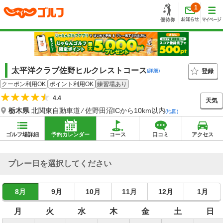
1
太平洋クラブ佐野ヒルクレストコース
登録
(詳細)
クーポン利用OK
ポイント利用OK
練習場あり
4.4
天気
栃木県
北関東自動車道 ⁄ 佐野田沼ICから10km以内
(地図)
ゴルフ場詳細
予約カレンダー
コース
口コミ
アクセス
プレー日を選択してください
8月
9月
10月
11月
12月
1月
月
火
水
木
金
土
日