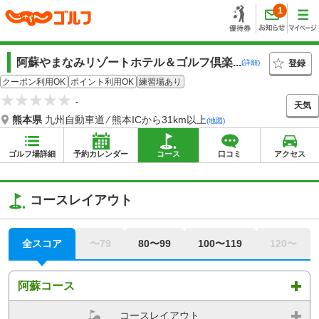
1
阿蘇やまなみリゾートホテル＆ゴルフ倶楽...
登録
(詳細)
クーポン利用OK
ポイント利用OK
練習場あり
-
天気
熊本県
九州自動車道 ⁄ 熊本ICから31km以上
(地図)
ゴルフ場詳細
予約カレンダー
コース
口コミ
アクセス
コースレイアウト
全スコア
〜79
80〜99
100〜119
120〜
阿蘇コース
コースレイアウト