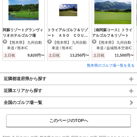
阿蘇リゾートグランヴィ
トライアルゴルフ＆リゾ
［南阿蘇コース］トライ
リオホテルゴルフ場
ート ＡＳＯ ＣＯＵＲ
アルゴルフ＆リゾート
ＳＥ（阿蘇東急）
【熊本県】 九州自動
【熊本県】 九州自動
【熊本県】 九州自動
車道 / 熊本IC
車道 / 熊本IC
車道 / 益城熊本空港IC
土日祝
9,820円〜
土日祝
13,250円〜
土日祝
11,500円〜
熊本県のゴルフ場一覧を見る
近隣都道府県から探す
近隣エリアから探す
全国のゴルフ場一覧
このページのTOPへ