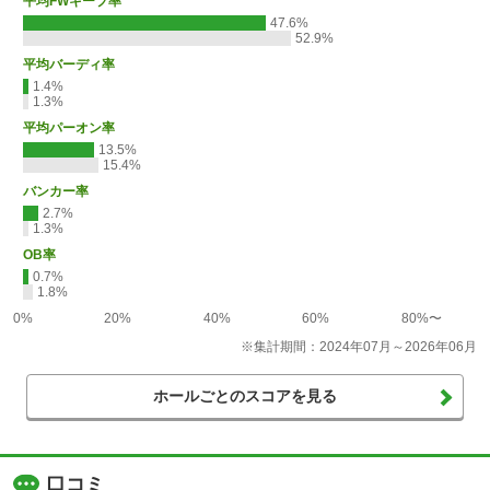
平均FWキープ率
47.6%
52.9%
平均バーディ率
1.4%
1.3%
平均パーオン率
13.5%
15.4%
バンカー率
2.7%
1.3%
OB率
0.7%
1.8%
0%
20%
40%
60%
80%〜
※集計期間：2024年07月～2026年06月
ホールごとのスコアを見る
口コミ