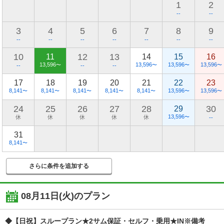
1
2
--
--
3
4
5
6
7
8
9
--
--
--
--
--
--
--
10
12
13
11
14
15
16
13,596
13,596
13,596
13,596
〜
〜
〜
〜
--
--
--
17
18
19
20
21
22
23
8,141
8,141
8,141
8,141
8,141
13,596
13,596
〜
〜
〜
〜
〜
〜
〜
24
25
26
27
28
30
29
13,596
休
休
休
休
休
〜
--
31
8,141
〜
さらに条件を追加する
08月11日(火)
のプラン
◆【日祝】スループラン★2サム保証・セルフ・乗用★IN※備考