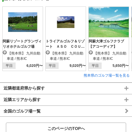
阿蘇リゾートグランヴィ
トライアルゴルフ＆リゾ
阿蘇大津ゴルフクラブ
リオホテルゴルフ場
ート ＡＳＯ ＣＯＵＲ
【アコーディア】
ＳＥ（阿蘇東急）
【熊本県】 九州自動
【熊本県】 九州自動
【熊本県】 九州自動
車道 / 熊本IC
車道 / 熊本IC
車道 / 熊本IC
平日
6,020円〜
平日
9,020円〜
平日
5,650円〜
熊本県のゴルフ場一覧を見る
近隣都道府県から探す
近隣エリアから探す
全国のゴルフ場一覧
このページのTOPへ