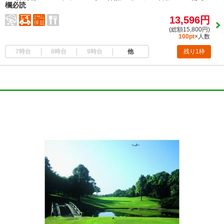
欄必読
13,596円
(総額15,800円)
100pt
×人数
7時台
8時台
9時台
他
残り1枠