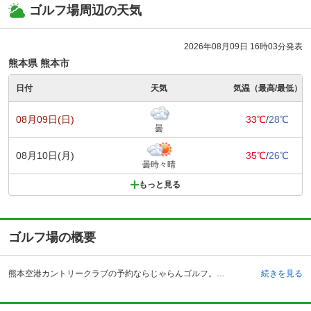
ゴルフ場周辺の天気
2026年08月09日 16時03分発表
熊本県 熊本市
日付
天気
気温（最高/最低）
08月09日(日)
33℃
/
28℃
曇
08月10日(月)
35℃
/
26℃
曇時々晴
もっと見る
ゴルフ場の概要
熊本空港カントリークラブの予約ならじゃらんゴルフ。カートの有無や利用税、キャンセル料、ナイター設備、駐車場などのコース情報はもちろん、口コミ、フォトギャラリーなどコースの難易度や攻略に役立つ情報充実、予約する度にポイントが貯まるのでお得にゴルフをお楽しみ頂けます。 昭和49年に熊本県菊池郡でオープンした熊本空港カントリークラブ。熊本空港に隣接し、雄大な阿蘇の麓に広がるゴルフコースは自然を巧みに生かした設計で、数多くのプロトーナメントにおいて名勝負が刻まれた名門コースでもあります。ゴルフ場までのアクセスは、自動車の場合、九州自動車道・熊本インターチェンジより約15分、同・益城熊本空港インターチェンジより約20分、熊本空港からは約5分という絶好のロケーションです。電車の場合は、JR鹿児島本線・熊本駅からタクシーを利用して約40分でアクセスできます。クラブハウスにはレストランや浴場、オリジナルグッズを取りそろえた売店などが設けられており、練習場には200ヤード、20打席のドライビングレンジも完備しています。
続きを見る