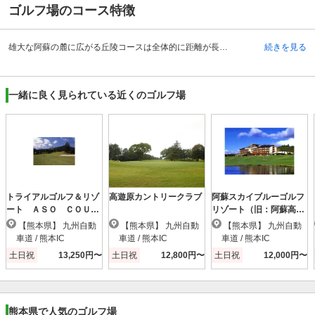
ゴルフ場のコース特徴
雄大な阿蘇の麓に広がる丘陵コースは全体的に距離が長く、クロスバンカーが随所に口を開けて待っているチャレンジングな18ホールです。OUTの1番は右サイドにOBが待ち構えている打ち下ろしのミドルホール。熊本市を一望できる景観が魅力です。9番は右ドッグレッグの上、距離も長いロングホール。ティショットはドローにならないように右へ思い切り打ち、セカンドはフェアウェイ中央を。アプローチショットが勝負の決め手となります。11番は熊本空港カントリークラブで最も距離のあるロングホールです。ティショット、セカンドは左サイドのフェアウェイ中央にキープし、3打目では後方のグラスバンカーと右サイドのOBに注意しましょう。最終18番ホールはグリーン手前に池が絡んでおり、池の手前で止めて刻むか、セカンドで一発勝負に出るか、考え抜かなくてはならない挑戦しがいのあるホールです。
続きを見る
一緒に良く見られている近くのゴルフ場
トライアルゴルフ＆リゾ
高遊原カントリークラブ
阿蘇スカイブルーゴルフ
ート ＡＳＯ ＣＯＵＲ
リゾート（旧：阿蘇高
ＳＥ（阿蘇東急）
森）
【熊本県】 九州自動
【熊本県】 九州自動
【熊本県】 九州自動
車道 / 熊本IC
車道 / 熊本IC
車道 / 熊本IC
土日祝
13,250円〜
土日祝
12,800円〜
土日祝
12,000円〜
熊本県で人気のゴルフ場