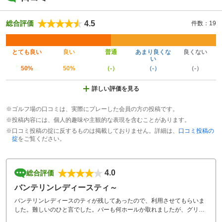
4.5
総合評価
件数：19
とても良い
良い
普通
あまり良くな
良くない
い
50%
50%
（-）
（-）
（-）
詳しい評価を見る
※ゴルフ場の口コミは、実際にプレーした会員の方の投稿です。
※投稿内容には、個人的趣味や主観的な表現を含むことがあります。
※口コミ投稿の掟に反するものは掲載しておりません。詳細は、
口コミ投稿の
掟
をご覧ください。
4.0
総合評価
バンテリンレディースティ～
バンテリンレディースのティが残してあったので、利用させてもらいま
した。難しいのひと言でした。パーも何ホールか取れましたが、グリー
ンが速くて手に負えませんでした。リベンジですね～。