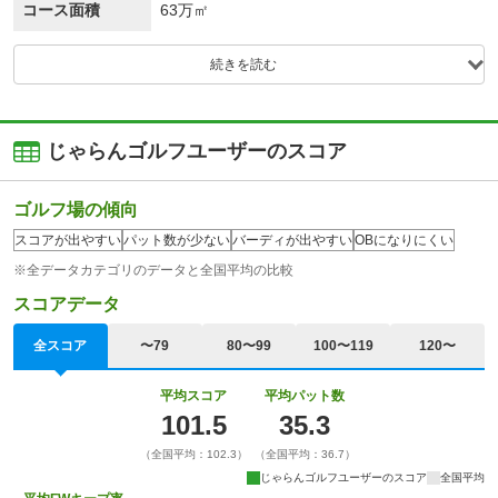
コース面積
63万㎡
続きを読む
じゃらんゴルフユーザーのスコア
ゴルフ場の傾向
スコアが出やすい
パット数が少ない
バーディが出やすい
OBになりにくい
※全データカテゴリのデータと全国平均の比較
スコアデータ
全スコア
〜79
80〜99
100〜119
120〜
平均スコア
平均パット数
101.5
35.3
（全国平均：102.3）
（全国平均：36.7）
じゃらんゴルフユーザーのスコア
全国平均