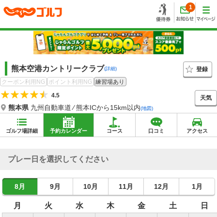
1
熊本空港カントリークラブ
登録
(詳細)
クーポン利用NG
ポイント利用NG
練習場あり
4.5
天気
熊本県
九州自動車道 ⁄ 熊本ICから15km以内
(地図)
ゴルフ場詳細
予約カレンダー
コース
口コミ
アクセス
プレー日を選択してください
8月
9月
10月
11月
12月
1月
月
火
水
木
金
土
日