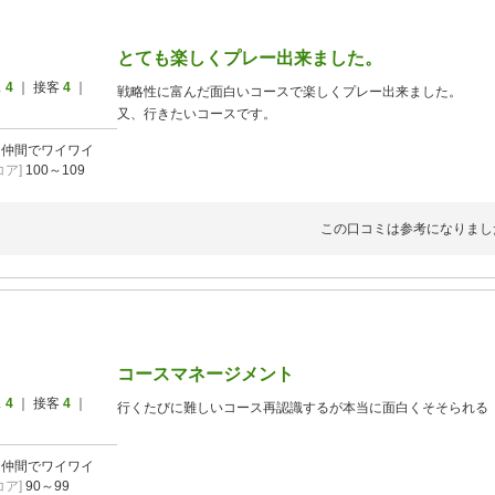
とても楽しくプレー出来ました。
ス
4
｜ 接客
4
｜
戦略性に富んだ面白いコースで楽しくプレー出来ました。
又、行きたいコースです。
]
仲間でワイワイ
ア]
100～109
この口コミは参考になりまし
コースマネージメント
ス
4
｜ 接客
4
｜
行くたびに難しいコース再認識するが本当に面白くそそられる
]
仲間でワイワイ
ア]
90～99