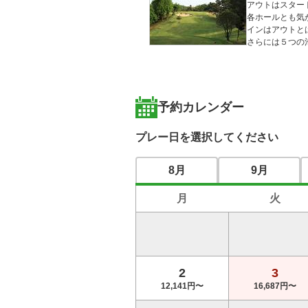
アウトはスター
各ホールとも気
インはアウトと
さらには５つの
予約カレンダー
プレー日を選択してください
8月
9月
月
火
2
3
12,141円〜
16,687円〜