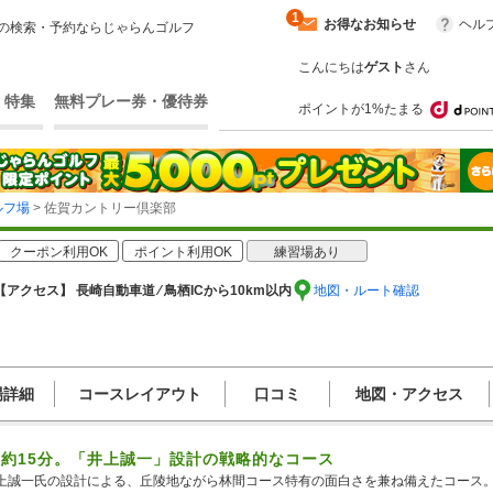
1
お得なお知らせ
ヘル
の検索・予約ならじゃらんゴルフ
こんにちは
ゲスト
さん
・特集
無料プレー券・優待券
ポイントが1%たまる
ルフ場
> 佐賀カントリー倶楽部
クーポン利用OK
ポイント利用OK
練習場あり
【アクセス】 長崎自動車道 ⁄ 鳥栖ICから10km以内
地図・ルート確認
場詳細
コースレイアウト
口コミ
地図・アクセス
約15分。「井上誠一」設計の戦略的なコース
上誠一氏の設計による、丘陵地ながら林間コース特有の面白さを兼ね備えたコース。