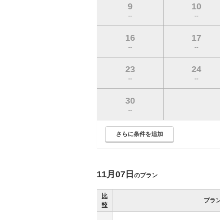
9
10
--
--
16
17
--
--
23
24
--
--
30
--
さらに条件を追加
11月07日
のプラン
比
プラ
較