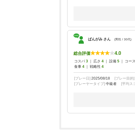
ぱんがみ さん
(男性 / 30代)
4.0
総合評価
コスパ
3
｜ 広さ
4
｜ 設備
5
｜ コー
食事
4
｜ 戦略性
4
[プレー日]
2025/08/18
[プレー目的
[プレーヤータイプ]
中級者
[平均スコ