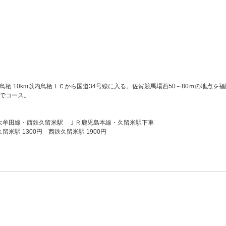
鳥栖 10km以内鳥栖ＩＣから国道34号線に入る。佐賀競馬場西50～80ｍの地点
でコース。
鉄大牟田線・西鉄久留米駅 ＪＲ鹿児島本線・久留米駅下車
久留米駅 1300円 西鉄久留米駅 1900円