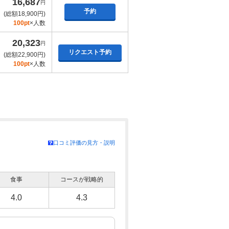
16,687
円
予約
(総額18,900円)
100pt
×人数
20,323
円
リクエスト予約
(総額22,900円)
100pt
×人数
口コミ評価の見方・説明
食事
コースが戦略的
4.0
4.3