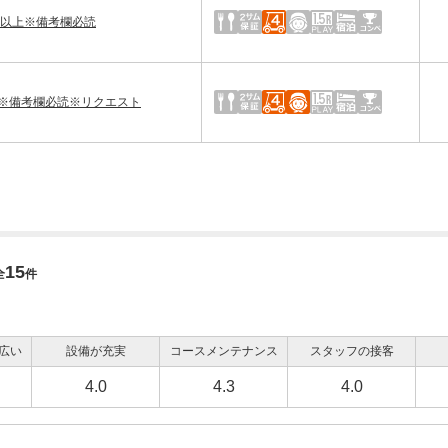
B以上※備考欄必読
※備考欄必読※リクエスト
15
全
件
広い
設備が充実
コースメンテナンス
スタッフの接客
4.0
4.3
4.0