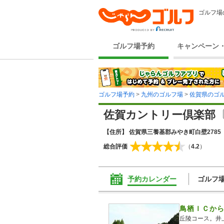
ゴルフ場
ゴルフ場予約
キャンペーン
ゴルフ場予約
>
九州のゴルフ場
>
佐賀県のゴ
佐賀カントリー倶楽部
【住所】 佐賀県三養基郡みやき町白壁2785
総合評価
（
4.2
）
予約カレンダー
ゴルフ
鳥栖ＩＣから
丘陵コース。井