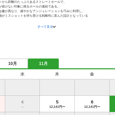
トから距離のたっぷりあるストレートホールで、

が抜けない印象に残るホールの連続である。

は趣が異なり、緩やかなアンジュレーションを巧みに利用し、

池がミスショットを待ち受ける戦略性に富んだ設計となっている

すべて見る
10月
11月
水
木
金
4
5
6
--
12,141円〜
12,141円〜