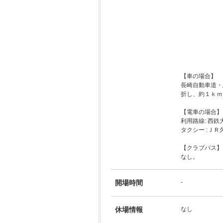
【車の場合】
長崎自動車道・
折し、約１ｋｍ
【電車の場合】
利用路線: 西
タクシー :ＪＲ
【クラブバス】
なし。
開場時間
-
休場情報
なし