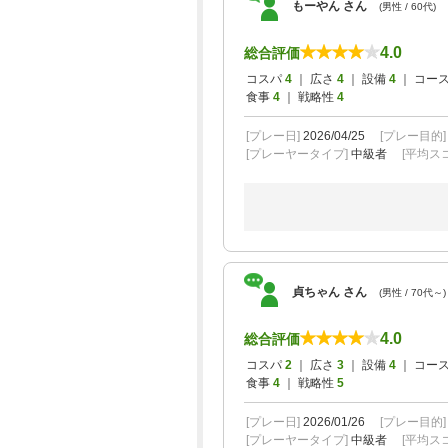
もーやん さん
(男性 / 60代)
4.0
総合評価
コスパ
4
｜ 広さ
4
｜ 設備
4
｜ コー
食事
4
｜ 戦略性
4
[プレー日]
2026/04/25
[プレー目的
[プレーヤータイプ]
中級者
[平均スコ
貞ちゃん さん
(男性 / 70代～)
4.0
総合評価
コスパ
2
｜ 広さ
3
｜ 設備
4
｜ コー
食事
4
｜ 戦略性
5
[プレー日]
2026/01/26
[プレー目的
[プレーヤータイプ]
中級者
[平均スコ