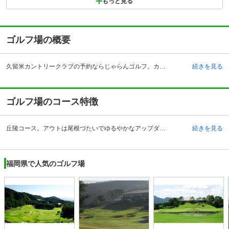
もっと見る
ゴルフ場の概要
久留米カントリークラブの予約ならじゃらんゴルフ。カートの有無や利用税、キャンセル料、ナイター設備、駐車場などのコース情報はもちろん、口コミ、フォトギャラリーなどコースの難易度や攻略に役立つ情報充実、予約する度にポイントが貯まるのでお得にゴルフをお楽しみ頂けます。 標高150メートルの高台にあり、筑後平野・有明海が一望できるこの倶楽部は、九州自動車道、広川インターチェンジより2キロほどの位置にあり、1979年開場された歴史のある倶楽部として有名です。クラブハウス内には、ウェアからゴルフ小物まで必要に応じて購入していただけるショップや、一般の方もご利用できるレストランもあり、朝食（和食・洋食）のご用意もできます。また会員専用ロッカー室はシックな木目を基調としたものとなっていて、男性浴場にはサウナも完備、女子浴場には明るい広々としたドレッサーも完備されています。毎月行われるシニア・レディスDAYでは、女性と60歳以上の方に通常料金でお食事付きプレイ、特に女性の方にはアメニティグッズのプレゼントがあるなど、サービスにも力を注いでいます。
続きを見る
ゴルフ場のコース特徴
丘陵コース。アウトは尾根づたいでゆるやかなアップダウンがあります。距離よりも方向を重視することが大切です。インは筑後平野に向かって打ち下ろすホールが多く、特にミドルホールの一打目のクラブ選択、高麗グリーンの微妙なタッチが好スコアのカギとなるでしょう。また、17番は周囲の松林がとても美しいホールとなっています。ドラコン推奨ホールは7番15番となっていて、7番では二打目を打ちやすくするためにも一打目はやや左目を狙い、グリーン左のOBを注意。ニアピン推奨ホールは6番17番となっていて、6番では右に曲げるとOBの危険性があるので、無理せずグリーン中央から左目狙いが安全とあり、アウトではどのホールも左に注意するということが共通して気を付けたいところだということです。
続きを見る
福岡県で人気のゴルフ場