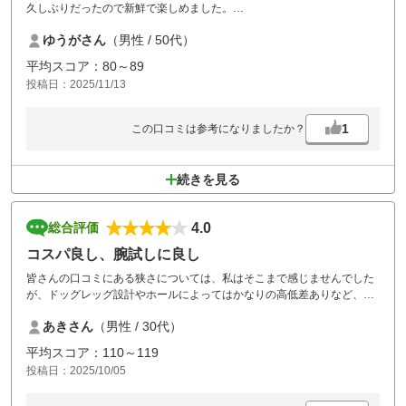
久しぶりだったので新鮮で楽しめました。
カート乗り入れ最高でした。食堂も美味しかった。
ゆうがさん
（男性 / 50代）
平均スコア：80～89
投稿日：2025/11/13
1
この口コミは参考になりましたか？
続きを見る
4.0
総合評価
コスパ良し、腕試しに良し
皆さんの口コミにある狭さについては、私はそこまで感じませんでした
が、ドッグレッグ設計やホールによってはかなりの高低差ありなど、初
心者の私でも自身の腕を試しながら回れるコースだと思います。グリー
あきさん
（男性 / 30代）
ン上の芝目が絶妙で、1パットで上がれるかな？と距離でもしっかりと
読まないと2,3パットと沼にハマります(笑)コストパフォーマンスも良
平均スコア：110～119
く、仲間内でワイワイしながら回れるところで楽しかったです。
投稿日：2025/10/05