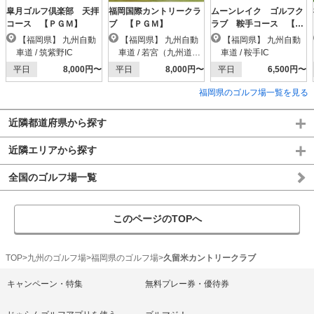
皐月ゴルフ倶楽部 天拝
福岡国際カントリークラ
ムーンレイク ゴルフク
コース 【ＰＧＭ】
ブ 【ＰＧＭ】
ラブ 鞍手コース 【Ｐ
ＧＭ】
【福岡県】 九州自動
【福岡県】 九州自動
【福岡県】 九州自動
車道 / 筑紫野IC
車道 / 若宮（九州道）I
車道 / 鞍手IC
C
平日
8,000円〜
平日
8,000円〜
平日
6,500円〜
福岡県のゴルフ場一覧を見る
近隣都道府県から探す
近隣エリアから探す
全国のゴルフ場一覧
このページのTOPへ
TOP
九州のゴルフ場
福岡県のゴルフ場
久留米カントリークラブ
キャンペーン・特集
無料プレー券・優待券