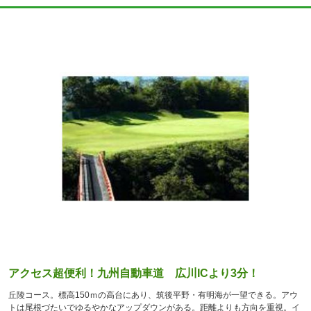
アクセス超便利！九州自動車道 広川ICより3分！
丘陵コース。標高150ｍの高台にあり、筑後平野・有明海が一望できる。アウ
トは尾根づたいでゆるやかなアップダウンがある。距離よりも方向を重視。イ