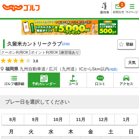
1
久留米カントリークラブ
登録
(詳細)
クーポン利用OK
ポイント利用OK
練習場あり
3.8
天気
福岡県
九州自動車道 ⁄ 広川（九州道）ICから5km以内
(地図)
ゴルフ場詳細
予約カレンダー
コース
口コミ
アクセス
プレー日を選択してください
8月
9月
10月
11月
12月
1月
月
火
水
木
金
土
日