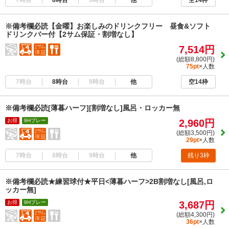
空14枠
※備考欄必読【金曜】お楽しみのドリンクフリー 昼食&ソフト
ドリンクバー付【2サム保証・割増なし】
7,514円
(総額8,800円)
75pt
×人数
7時台
8時台
9時台
他
空14枠
※備考欄必読[薄暮ハーフ][割増なし]風呂・ロッカー無
お得
9Hプレー
2,960円
(総額3,500円)
29pt
×人数
7時台
8時台
9時台
他
残り3枠
※備考欄必読★練習球付★平日<薄暮ハーフ>2B割増なし[風呂,ロ
ッカー無]
お得
9Hプレー
3,687円
(総額4,300円)
36pt
×人数