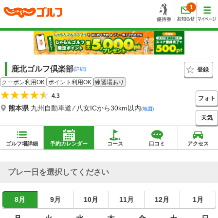
1
鹿北ゴルフ倶楽部
登録
(詳細)
クーポン利用OK
ポイント利用OK
練習場あり
4.3
フォト
熊本県
九州自動車道 ⁄ 八女ICから30km以内
(地図)
天気
ゴルフ場詳細
予約カレンダー
コース
口コミ
アクセス
プレー日を選択してください
8月
9月
10月
11月
12月
1月