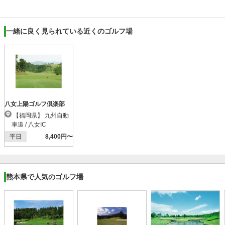
一緒に良く見られている近くのゴルフ場
八女上陽ゴルフ倶楽部
【福岡県】 九州自動
車道 / 八女IC
平日
8,400円〜
熊本県で人気のゴルフ場