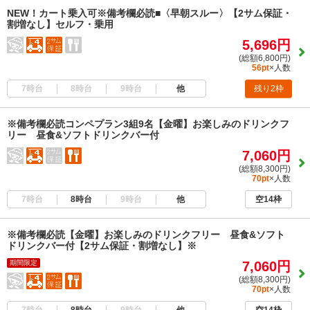
NEW！カート乗入可※備考欄必読■〈早朝スルー〉【2サム保証・
割増なし】セルフ・乗用
5,696円
(総額6,800円)
56pt
×人数
7時台
8時台
9時台
他
残り2枠
※備考欄必読コンペプラン3組9名【金曜】お楽しみのドリンクフ
リー 昼食&ソフトドリンクバー付
7,060円
(総額8,300円)
70pt
×人数
7時台
8時台
9時台
他
空14枠
※備考欄必読【金曜】お楽しみのドリンクフリー 昼食&ソフト
ドリンクバー付【2サム保証・割増なし】※
期間限定
7,060円
(総額8,300円)
70pt
×人数
7時台
8時台
9時台
他