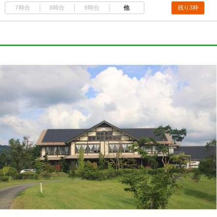
7時台
8時台
9時台
他
残り3枠