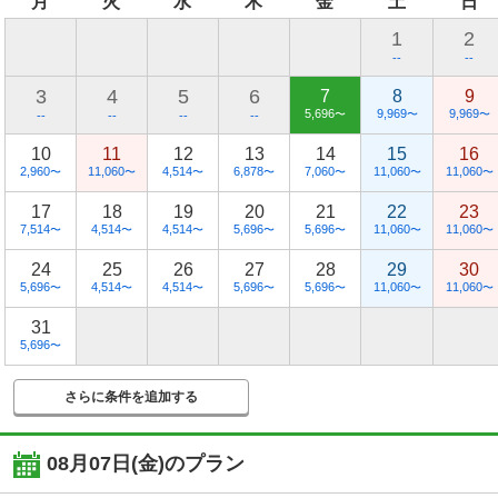
月
火
水
木
金
土
日
1
2
--
--
3
4
5
6
7
8
9
5,696
9,969
9,969
〜
〜
〜
--
--
--
--
10
11
12
13
14
15
16
2,960
11,060
4,514
6,878
7,060
11,060
11,060
〜
〜
〜
〜
〜
〜
〜
17
18
19
20
21
22
23
7,514
4,514
4,514
5,696
5,696
11,060
11,060
〜
〜
〜
〜
〜
〜
〜
24
25
26
27
28
29
30
5,696
4,514
4,514
5,696
5,696
11,060
11,060
〜
〜
〜
〜
〜
〜
〜
31
5,696
〜
さらに条件を追加する
08月07日(金)
のプラン