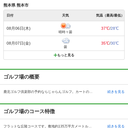
熊本県 熊本市
日付
天気
気温（最高/最低）
08月06日(木)
37℃
/
28℃
晴時々曇
08月07日(金)
35℃
/
30℃
曇
もっと見る
ゴルフ場の概要
鹿北ゴルフ倶楽部の予約ならじゃらんゴルフ。カートの有無や利用税、キャンセル料、ナイター設備、駐車場などのコース情報はもちろん、口コミ、フォトギャラリーなどコースの難易度や攻略に役立つ情報充実、予約する度にポイントが貯まるのでお得にゴルフをお楽しみ頂けます。 熊本県最北端にある鹿北町の鹿北ゴルフ倶楽部は、九州自動車道広川・八女・植木インターチェンジから約40分、熊本空港、福岡空港から60分という便利な場所にあります。クラブハウスは、心和む落ち着いた和風建築総檜造りで、木のぬくもりが漂うフロントロビー、売店、コンペルーム、大浴場と露天風呂があります。練習場も30ヤード5打席備えてあり、プレー前に慣らすことができます。倶楽部が主催しているオープンコンペや倶楽部競技も沢山催しています。プレー後は天然温泉をとり入れた優しい湯が心身の疲れを癒やしてくれると思います。5月からは、要望の多かった一人枠を設定するそうで、人数が集まらなくてもコースを楽しむことが出来ます。コース設計は多くのコース設計をしている吉崎満雄氏です。
続きを見る
ゴルフ場のコース特徴
フラットな丘陵コースです。敷地約135万平方メートルに18ホール、アウト・INコース。ベントの1グリーンで、アウトはゆるやかな起伏の多いフェアウェイが特徴で、距離があり、グリーンも大きめにとってあり、ロングヒッター向けのコースになっています。インはアウトとは違い、距離はないけど池が絡んだホールや、林でセパレートされていたり、うねったフェアウェイなどがあり、テクニシャン向けのコースみなっています。リベンジを期待して何度か足を運ぶことで面白さが倍増してくるコースとなっています。シングルゴルファーをも唸らせる戦略性の高いOUTコース、ダイナミックなゴルフが好スコアにつながるINコースの魅力を堪能できるコースだと思います。
続きを見る