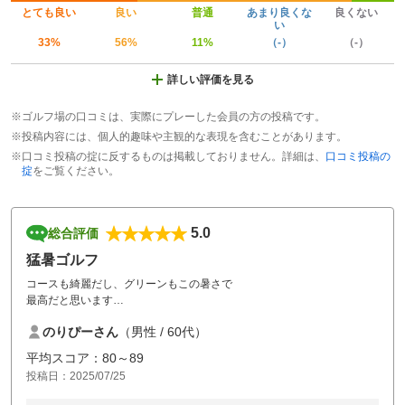
とても良い
良い
普通
あまり良くな
良くない
い
33%
56%
11%
（-）
（-）
詳しい評価を見る
※ゴルフ場の口コミは、実際にプレーした会員の方の投稿です。
※投稿内容には、個人的趣味や主観的な表現を含むことがあります。
※口コミ投稿の掟に反するものは掲載しておりません。詳細は、
口コミ投稿の
掟
をご覧ください。
5.0
総合評価
猛暑ゴルフ
コースも綺麗だし、グリーンもこの暑さで
最高だと思います
のりぴーさん
（男性 / 60代）
主に阿蘇方面のラウンドが多かったんですが、
今回を機に鹿北ゴルフに来ようと思います
平均スコア：80～89
今回のリベンジもありますし(^_^)
投稿日：2025/07/25