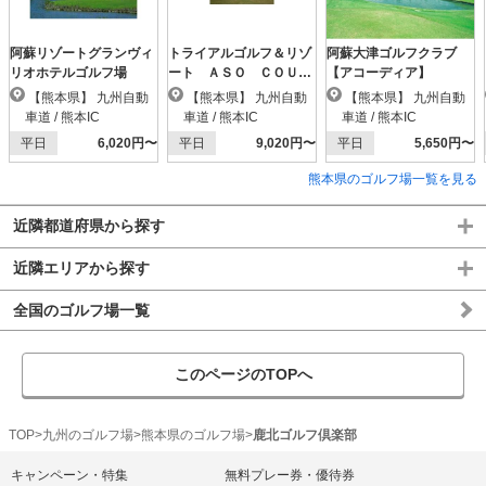
阿蘇リゾートグランヴィ
トライアルゴルフ＆リゾ
阿蘇大津ゴルフクラブ
リオホテルゴルフ場
ート ＡＳＯ ＣＯＵＲ
【アコーディア】
ＳＥ（阿蘇東急）
【熊本県】 九州自動
【熊本県】 九州自動
【熊本県】 九州自動
車道 / 熊本IC
車道 / 熊本IC
車道 / 熊本IC
平日
6,020円〜
平日
9,020円〜
平日
5,650円〜
熊本県のゴルフ場一覧を見る
近隣都道府県から探す
近隣エリアから探す
全国のゴルフ場一覧
このページのTOPへ
TOP
九州のゴルフ場
熊本県のゴルフ場
鹿北ゴルフ倶楽部
キャンペーン・特集
無料プレー券・優待券