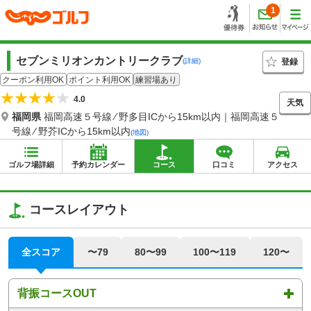
1
セブンミリオンカントリークラブ
登録
(詳細)
クーポン利用OK
ポイント利用OK
練習場あり
4.0
天気
福岡県
福岡高速５号線 ⁄ 野多目ICから15km以内｜福岡高速５
号線 ⁄ 野芥ICから15km以内
(地図)
ゴルフ場詳細
予約カレンダー
コース
口コミ
アクセス
コースレイアウト
全スコア
〜79
80〜99
100〜119
120〜
背振コースOUT