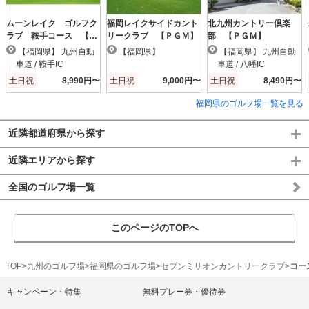
ムーンレイク ゴルフク
福岡レイクサイドカント
北九州カントリー倶楽
ラブ 鞍手コース 【Ｐ
リークラブ 【ＰＧＭ】
部 【ＰＧＭ】
ＧＭ】
【福岡県】 九州自動
【福岡県】
【福岡県】 九州自動
車道 / 鞍手IC
車道 / 八幡IC
土日祝
8,990円〜
土日祝
9,000円〜
土日祝
8,490円〜
福岡県のゴルフ場一覧を見る
近隣都道府県から探す
近隣エリアから探す
全国のゴルフ場一覧
このページのTOPへ
TOP
九州のゴルフ場
福岡県のゴルフ場
セブンミリオンカントリークラブ
コー
キャンペーン・特集
無料プレー券・優待券