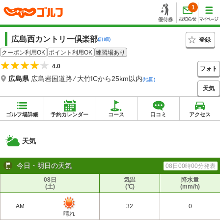
1
広島西カントリー倶楽部
登録
(詳細)
クーポン利用OK
ポイント利用OK
練習場あり
4.0
フォト
広島県
広島岩国道路 ⁄ 大竹ICから25km以内
(地図)
天気
ゴルフ場詳細
予約カレンダー
コース
口コミ
アクセス
天気
今日・明日の天気
08日00時00分発表
08日
気温
降水量
(土)
(℃)
(mm/h)
AM
32
0
晴れ