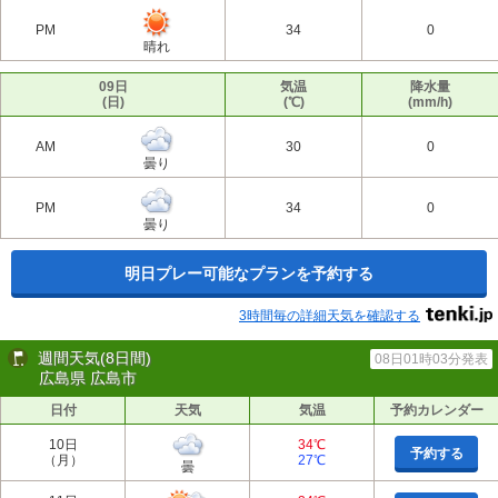
PM
34
0
晴れ
09日
気温
降水量
(日)
(℃)
(mm/h)
AM
30
0
曇り
PM
34
0
曇り
明日プレー可能なプランを予約する
3時間毎の詳細天気を確認する
週間天気(8日間)
08日01時03分発表
広島県 広島市
日付
天気
気温
予約カレンダー
10日
34℃
予約する
（月）
27℃
曇