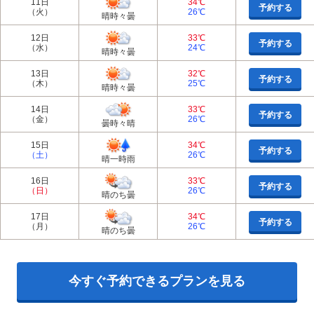
11日
34℃
予約する
（火）
26℃
晴時々曇
12日
33℃
予約する
（水）
24℃
晴時々曇
13日
32℃
予約する
（木）
25℃
晴時々曇
14日
33℃
予約する
（金）
26℃
曇時々晴
15日
34℃
予約する
（土）
26℃
晴一時雨
16日
33℃
予約する
（日）
26℃
晴のち曇
17日
34℃
予約する
（月）
26℃
晴のち曇
今すぐ予約できるプランを見る