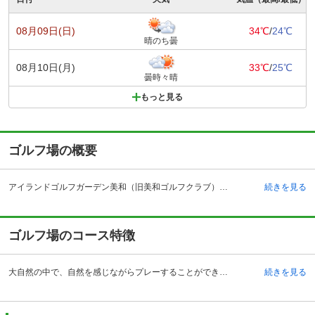
08月09日(日)
34℃
/
24℃
晴のち曇
08月10日(月)
33℃
/
25℃
曇時々晴
もっと見る
ゴルフ場の概要
アイランドゴルフガーデン美和（旧美和ゴルフクラブ）の予約ならじゃらんゴルフ。カートの有無や利用税、キャンセル料、ナイター設備、駐車場などのコース情報はもちろん、口コミ、フォトギャラリーなどコースの難易度や攻略に役立つ情報充実、予約する度にポイントが貯まるのでお得にゴルフをお楽しみ頂けます。 山口県岩国市の美和ゴルフクラブは、大竹インターチェンジから車で約37分、大竹駅からタクシーで約35分のところにあるゴルフ場です。自然の景観や地形をうまく取り入れ、それによる変化に富んだコースが楽しめます。初心者から上級者まで楽しめるコースとなっています。開場は昭和48年であり、佐藤健氏によるコース設計は長年多くのプレーヤーに親しまれています。グラブハウス内のレストランはメニューが豊富で、定食メニューも数多く取り揃えられ、サイドメニューも充実しています。朝9時30分までならモーニングセットも提供されるなど、サービスが充実しています。コーヒーコーナーもあり、落ち着いた環境でリラックスでき、プレーに臨むことができます。
続きを見る
ゴルフ場のコース特徴
大自然の中で、自然を感じながらプレーすることができる18ホールの丘陵コース。フラットなコースで初心者にも優しい作りとなっていますが距離が長くなっています。OUTコースは随所に池が設置されていて、特に4番ホールのセカンド地点の左池に注意が必要です。INコースはOUTコースより長く、15番ホールはショートですが、グリーン手前のバンカーや池などで、ショートにならないような距離感の調整が最重要となっています。16番ホールはグリーン左手前からフェアウェイまで池が設置されており、右サイドから攻めたいところ。OUTコースは特に大小10個の池をどう処理するかがスコアメイクのポイントとなっています。グリーンはすべてサンドベント仕上げで、雨の日でも良好な状態を保ちます。
続きを見る