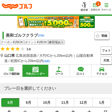
1
美和ゴルフクラブ
登録
(詳細)
クーポン利用OK
ポイント利用OK
練習場あり
3.8
フォト
山口県
広島岩国道路 ⁄ 大竹ICから20km以内｜山陽自動車
天気
道 ⁄ 岩国ICから20km以内
(地図)
ゴルフ場詳細
予約カレンダー
コース
口コミ
アクセス
プレー日を選択してください
8月
9月
10月
11月
12月
1月