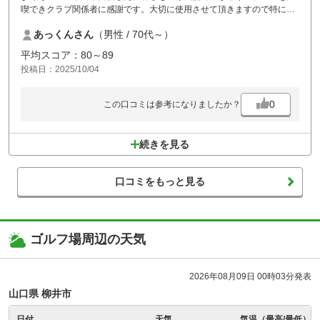
喫できクラブ関係者に感謝です。大切に使用させて頂きますので特にコ
ースの維持管理を宜しくお願いします。
あっくんさん
（男性 / 70代～）
平均スコア：80～89
投稿日：2025/10/04
0
この口コミは参考になりましたか？
続きを見る
口コミをもっと見る
ゴルフ場周辺の天気
2026年08月09日 00時03分発表
山口県 柳井市
日付
天気
気温（最高/最低）