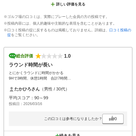
詳しい評価を見る
※ゴルフ場の口コミは、実際にプレーした会員の方の投稿です。
※投稿内容には、個人的趣味や主観的な表現を含むことがあります。
※口コミ投稿の掟に反するものは掲載しておりません。詳細は、
口コミ投稿の
掟
をご覧ください。
1.0
総合評価
ラウンド時間が長い
とにかくラウンドに時間がかかる
9Hで3時間、休憩1時間 合計7時間
遠方からきた友人はハーフで帰りました
たかひろさん
（男性 / 30代）
コース的にはグリーンも早く、面白い、やりがいがあるホールがたくさ
平均スコア：90～99
んなだけに、、、
投稿日：2026/03/16
時間が許される方はぜひ
時間が掛かるのが無理な方はお勧めしません。
0
この口コミは参考になりましたか？
続きを見る