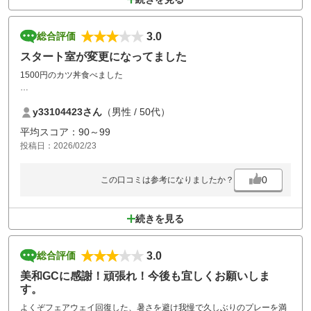
3.0
総合評価
スタート室が変更になってました
1500円のカツ丼食べました
スタート室が仮設になってました
y33104423さん
（男性 / 50代）
ロッカー、風呂、トイレ、スタート室辺りをリフォームするのかな？楽
しみ
平均スコア：90～99
投稿日：2026/02/23
0
この口コミは参考になりましたか？
続きを見る
3.0
総合評価
美和GCに感謝！頑張れ！今後も宜しくお願いしま
す。
よくぞフェアウェイ回復した、暑さを避け我慢で久しぶりのプレーを満