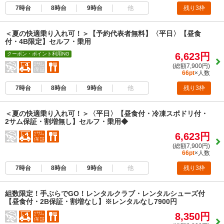
7時台
8時台
9時台
他
残り3枠
＜夏の快適乗り入れ可！＞【予約代表者無料】〈平日〉【昼食
付・4B限定】セルフ・乗用
クーポン・ポイント利用NG
6,623円
(総額7,900円)
66pt
×人数
7時台
8時台
9時台
他
残り3枠
＜夏の快適乗り入れ可！＞〈平日〉【昼食付・冷凍スポドリ付・
2サム保証・割増無し】セルフ・乗用◆
6,623円
(総額7,900円)
66pt
×人数
7時台
8時台
9時台
他
残り3枠
組数限定！手ぶらでGO！レンタルクラブ・レンタルシューズ付
【昼食付・2B保証・割増なし】※レンタルなし7900円
8,350円