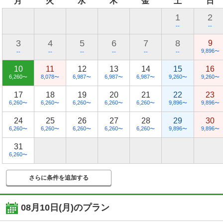
月
火
水
木
金
土
日
1
2
--
--
3
4
5
6
7
8
9
9,896
〜
--
--
--
--
--
--
10
11
12
13
14
15
16
6,260
8,078
6,987
6,987
6,987
9,260
9,260
〜
〜
〜
〜
〜
〜
〜
17
18
19
20
21
22
23
6,260
6,260
6,260
6,260
6,260
9,896
9,896
〜
〜
〜
〜
〜
〜
〜
24
25
26
27
28
29
30
6,260
6,260
6,260
6,260
6,260
9,896
9,896
〜
〜
〜
〜
〜
〜
〜
31
6,260
〜
さらに条件を追加する
08月10日(月)
のプラン