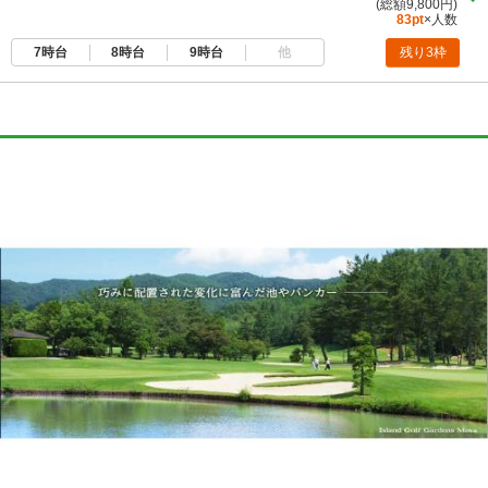
(総額9,800円)
83pt
×人数
7時台
8時台
9時台
他
残り3枠