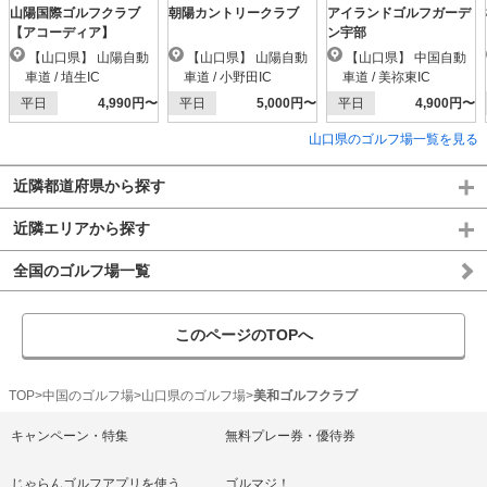
山陽国際ゴルフクラブ
朝陽カントリークラブ
アイランドゴルフガーデ
【アコーディア】
ン宇部
【山口県】 山陽自動
【山口県】 山陽自動
【山口県】 中国自動
車道 / 埴生IC
車道 / 小野田IC
車道 / 美祢東IC
平日
4,990円〜
平日
5,000円〜
平日
4,900円〜
山口県のゴルフ場一覧を見る
近隣都道府県から探す
近隣エリアから探す
全国のゴルフ場一覧
このページのTOPへ
TOP
中国のゴルフ場
山口県のゴルフ場
美和ゴルフクラブ
キャンペーン・特集
無料プレー券・優待券
じゃらんゴルフアプリを使う
ゴルマジ！