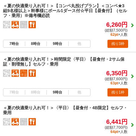
＜夏の快適乗り入れ可！＞【コンペ丸投げプラン】＜コンペ★3
組9名様以上＞幹事様にボール1ダース付☆平日【昼食付】（セル
フ・乗用）※備考欄必読
6,260円
(総額7,500円)
62pt
×人数
7時台
8時台
9時台
他
残り3枠
＜夏の快適乗り入れ可！＞時間限定〈平日〉【昼食付・2サム保
証・割増無し】セルフ・乗用
6,350円
(総額7,600円)
63pt
×人数
7時台
8時台
9時台
他
残り1枠
＜夏の快適乗り入れ可！＞〈平日〉【昼食付・4B限定】セルフ・
乗用
6,441円
(総額7,700円)
64pt
×人数