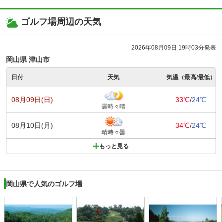
ゴルフ場周辺の天気
2026年08月09日 19時03分発表
岡山県 津山市
日付
天気
気温（最高/最低）
08月09日(日)
33℃
/
24℃
曇時々晴
08月10日(月)
34℃
/
24℃
晴時々曇
もっと見る
岡山県で人気のゴルフ場