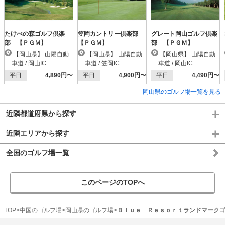
たけべの森ゴルフ倶楽
笠岡カントリー倶楽部
グレート岡山ゴルフ倶楽
部 【ＰＧＭ】
【ＰＧＭ】
部 【ＰＧＭ】
【岡山県】 山陽自動
【岡山県】 山陽自動
【岡山県】 山陽自動
車道 / 岡山IC
車道 / 笠岡IC
車道 / 岡山IC
平日
4,890円〜
平日
4,900円〜
平日
4,490円〜
岡山県のゴルフ場一覧を見る
近隣都道府県から探す
近隣エリアから探す
全国のゴルフ場一覧
このページのTOPへ
TOP
中国のゴルフ場
岡山県のゴルフ場
Ｂｌｕｅ Ｒｅｓｏｒｔランドマーク