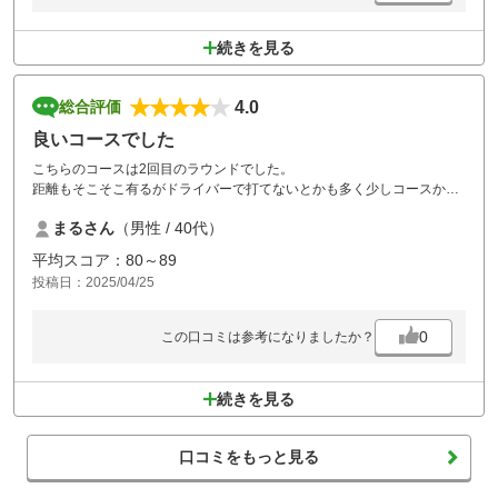
続きを見る
4.0
総合評価
良いコースでした
こちらのコースは2回目のラウンドでした。
距離もそこそこ有るがドライバーで打てないとかも多く少しコースから
ズレるとOBになりやすいところもありマネジメントが必要です。
まるさん
（男性 / 40代）
グリーンも綺麗で9.8ぼちぼち早かったです。
ショートパットも切れるので集中しないといけないです
平均スコア：80～89
料理も比較的安くボリュームが有りました。
投稿日：2025/04/25
トータルコスパ、コースのコンディション、難易度に満足です。
またリベンジしに行きます。
0
この口コミは参考になりましたか？
続きを見る
口コミをもっと見る