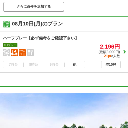
さらに条件を追加する
08月10日(月)
のプラン
ハーフプレー【必ず備考をご確認下さい】
9Hプレー
2,196円
(総額3,000円)
21pt
×人数
7時台
8時台
9時台
他
空10枠