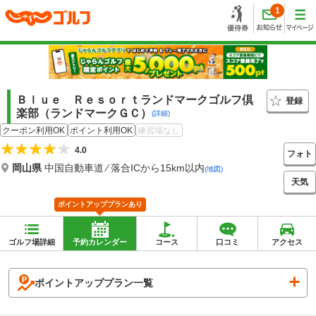
1
Ｂｌｕｅ Ｒｅｓｏｒｔランドマークゴルフ倶
登録
楽部（ランドマークＧＣ）
(詳細)
クーポン利用OK
ポイント利用OK
練習場なし
4.0
フォト
岡山県
中国自動車道 ⁄ 落合ICから15km以内
(地図)
天気
ポイントアッププランあり
ゴルフ場詳細
予約カレンダー
コース
口コミ
アクセス
ポイントアッププラン一覧