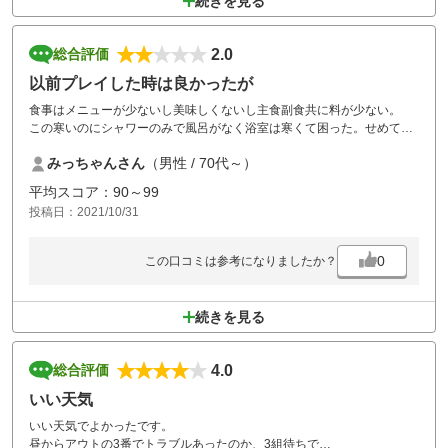
続きを見る
2.0
総合評価
以前プレイした時は良かったが
食事はメニューが少ないし美味しくないし主食副食共に料が少ない。
この寒いのにシャワーのみで風呂がなく浴室は寒くて困った。せめて浴
室は暖房してください。風邪ひきます。
みっちゃんさん
（男性 / 70代～）
もう行きたくない
平均スコア：90～99
投稿日：2021/10/31
0
この口コミは参考になりましたか？
続きを見る
4.0
総合評価
いい天気
いい天気でよかったです。
昼からアウトの3番でトラブルあったのか、3組待ちで