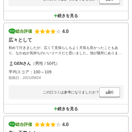
続きを見る
4.0
総合評価
広々として
初めて行きましたが、広くて見張らしもよく天気も良かったこともあ
り、なかぬか気持ちのいいコースだと思いました。池が随所にあります
が、広いのでそこまでプレッシャーは感じず、でも正確なショットが求
GENさん
（男性 / 50代）
められ楽しめました。ティーイングエリアの周りにも木が無くて日差し
を遮るものが無いのがちょっと残念。なんせ、暑かったので。コースは
平均スコア：100～109
綺麗、食事も接客も良かった。また行こうと思います。
投稿日：2021/09/24
0
この口コミは参考になりましたか？
続きを見る
4.0
総合評価