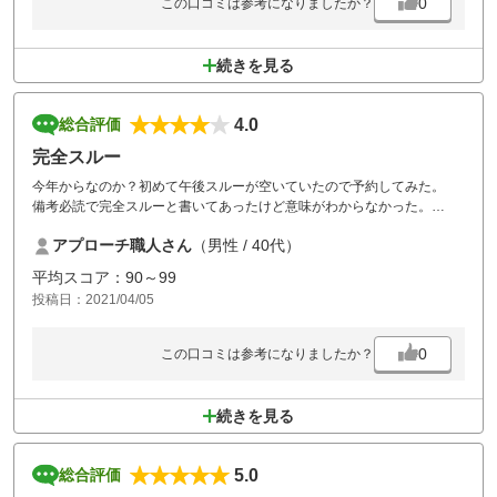
0
この口コミは参考になりましたか？
続きを見る
4.0
総合評価
完全スルー
今年からなのか？初めて午後スルーが空いていたので予約してみた。
備考必読で完全スルーと書いてあったけど意味がわからなかった。
チェックインでロッカー、風呂なしのことだとわかった。
アプローチ職人さん
（男性 / 40代）
ラウンドは待ち時間なしでストレスなくスルー出来たので
良かった。
平均スコア：90～99
グリーンは、ボールマークが多くて2、3個治しても意味ないぐらい多か
投稿日：2021/04/05
った。
午後スルーいいんやけど、ロッカー、風呂なしなので、もうやめとく。
逆に(笑)
0
この口コミは参考になりましたか？
続きを見る
5.0
総合評価