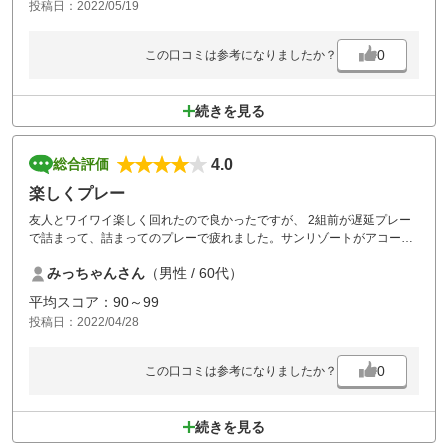
投稿日：2022/05/19
0
この口コミは参考になりましたか？
続きを見る
4.0
総合評価
楽しくプレー
友人とワイワイ楽しく回れたので良かったですが、 2組前が遅延プレー
で詰まって、詰まってのプレーで疲れました。サンリゾートがアコーデ
ィアに変わって、昼からのスループレーで久し振りに回らせて頂きまし
みっちゃんさん
（男性 / 60代）
たが、ロッカーもシャワーも使えないとの事で、これからの季節500円
位で使える様にして頂きたいと思いました。コースもコスパも良く、ま
平均スコア：90～99
た行きたいと思います。有難う御座いました。
投稿日：2022/04/28
0
この口コミは参考になりましたか？
続きを見る