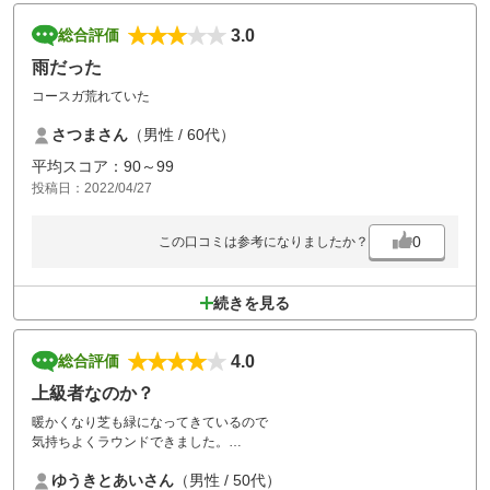
3.0
総合評価
雨だった
コースガ荒れていた
さつまさん
（男性 / 60代）
平均スコア：90～99
投稿日：2022/04/27
0
この口コミは参考になりましたか？
続きを見る
4.0
総合評価
上級者なのか？
暖かくなり芝も緑になってきているので
気持ちよくラウンドできました。
少しグリーンが柔らかいので
ゆうきとあいさん
（男性 / 50代）
ボールマークが多いのが残念ですが