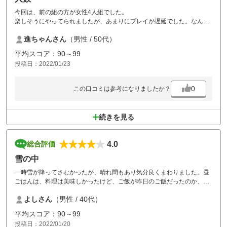
今回は、前の組の方が女性4人組でした。
楽しそうにやってられましたが、あまりにプレイが遅延でした。なんと
かして欲しいと思います。
進ちゃんさん
（男性 / 50代）
次の人は、カートを横につけてからクラブを選んで、4人団子になって
プレイしていました。
平均スコア：90～99
コースも天気もよかったので残念でした。ハーフ3時間20分は、かかり
投稿日：2022/01/23
過ぎです。
0
この口コミは参考になりましたか？
続きを見る
4.0
総合評価
雪の中
一時雪が降ってさむかったが、晴れ間もあり気分良くまわりました。昼
ごはんは、料理は美味しかったけど、ご飯が昨日のご飯だったのか、温
かくなく、塊になっていたのが残念でした。
よしさん
（男性 / 40代）
平均スコア：90～99
投稿日：2022/01/20