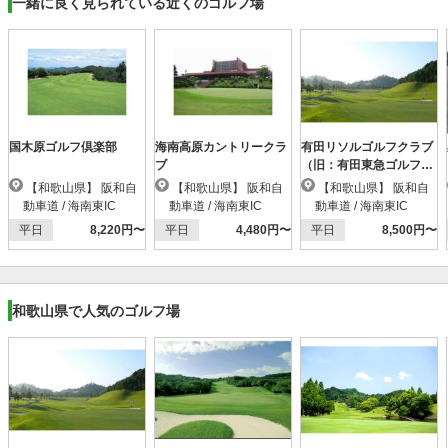
一緒に良く見られている近くのゴルフ場
国木原ゴルフ倶楽部
海南高原カントリークラ
有田リソルゴルフクラブ
ブ
（旧：有田東急ゴルフク
ラブ）
【和歌山県】 阪和自
【和歌山県】 阪和自
【和歌山県】 阪和自
動車道 / 海南東IC
動車道 / 海南東IC
動車道 / 海南東IC
平日
8,220円〜
平日
4,480円〜
平日
8,500円〜
和歌山県で人気のゴルフ場