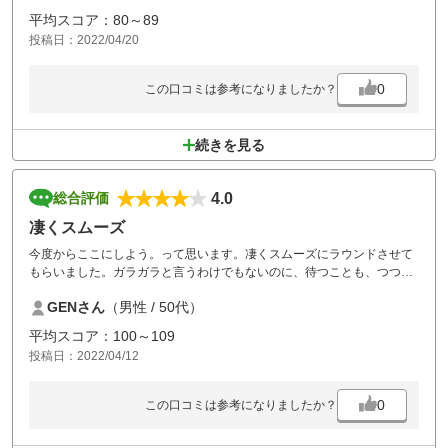
これはプレーヤーのマナーなので
平均スコア：80～89
仕方ないかもしれません。
投稿日：2022/04/20
高低差も少なくすごく回りやすいコースなので
また利用したいです。
0
この口コミは参考になりましたか？
続きを見る
4.0
総合評価
凄くスムーズ
今度からここにしよう。って思います。凄くスムーズにラウンドさせて
もらいました。ガラガラと言うわけでもないのに、待つことも、つつか
れることも全くない１日でした。次もここでプレーします。
GENさん
（男性 / 50代）
そういえば、目土のバケツとスコップがカートにありませんでした。
平均スコア：100～109
投稿日：2022/04/12
0
この口コミは参考になりましたか？