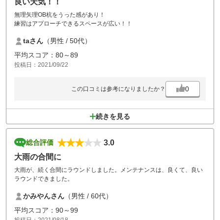
良い天気！！
無理矢理OB杭をうった感があり！
練習はアプローチできるスペースが広い！！
taさん
（男性 / 50代）
平均スコア：80～89
投稿日：2021/09/22
0
この口コミは参考になりましたか？
続きを見る
3.0
総合評価
大雨の合間に
大雨が、続く合間にラウンドしました。メンテナンスは、良くて、良い
ラウンドできました。
かみやんさん
（男性 / 60代）
平均スコア：90～99