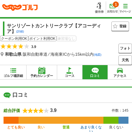
1
サンリゾートカントリークラブ【アコーディ
登録
ア】
(詳細)
クーポン利用OK
ポイント利用OK
練習場なし
3.9
フォト
和歌山県
阪和自動車道 ⁄ 海南東ICから15km以内
(地図)
天気
ゴルフ場詳細
予約カレンダー
コース
口コミ
アクセス
口コミ
3.9
総合評価
件数：145
とても良い
良い
普通
あまり良くな
良くない
い