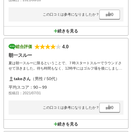
投稿日：2021/08/18
0
この口コミは参考になりましたか？
続きを見る
4.0
総合評価
朝一スルー
夏は朝一スルーに限るということで、７時スタートスルーでラウンドさ
せて頂きました。待ち時間もなく、12時半にはゴルフ場を後にしまし
た。効率の良い一日でベストスコアも出ました。一人予約でもスループ
takeさん
（男性 / 50代）
ランを是非設けてください。
平均スコア：90～99
投稿日：2021/07/31
0
この口コミは参考になりましたか？
続きを見る