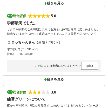
続きを見る
5.0
総合評価
季節最高でした。
サクラが満開のこの時期に天候にも恵まれ仲間と最高に楽しめました。
残念なのは出だしから４連続３パットでスコアは最悪となったことぐら
いです。グリーンがこんなに難しかったかと思うぐらいでしたが、同伴
まっちゃんさん
（男性 / 70代～）
者もグリーンには泣かされていたようで納得です。
平均スコア：90～99
投稿日：2022/04/06
0
この口コミは参考になりましたか？
続きを見る
3.0
総合評価
練習グリーンについて
夜から雨が降り、朝1ミリ程度でしたが、みずはけがわるく、パター練