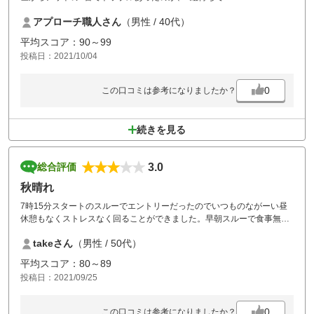
遅くなりましたけど、そこ以外はスムーズに回れました。
アプローチ職人さん
（男性 / 40代）
コースメンテはよかったです。
高速グリーン良かったです。
平均スコア：90～99
食事は種類少なく簡素になりました。
投稿日：2021/10/04
日曜日なのに茶店はしまってました。
フェアウェイカート走行OKでした。
0
この口コミは参考になりましたか？
続きを見る
3.0
総合評価
秋晴れ
7時15分スタートのスルーでエントリーだったのでいつものながーい昼
休憩もなくストレスなく回ることができました。早朝スルーで食事無し
のプランも選べたらなおよしです。
takeさん
（男性 / 50代）
平均スコア：80～89
投稿日：2021/09/25
0
この口コミは参考になりましたか？