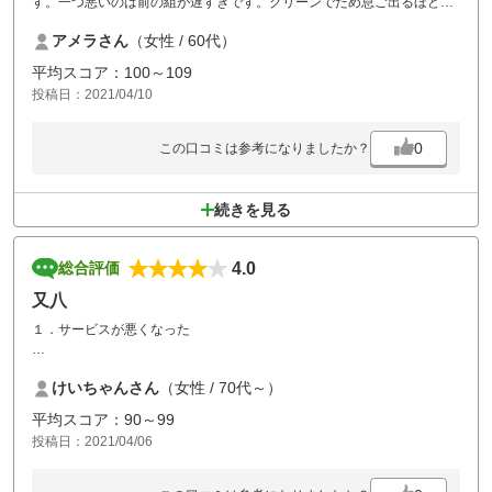
す。一つ悪いのは前の組が遅すぎです。グリーンでため息ご出るほど
で 又池に落ちた玉をすくい出す見ていて疲れる
アメラさん
（女性 / 60代）
平均スコア：100～109
投稿日：2021/04/10
0
この口コミは参考になりましたか？
続きを見る
4.0
総合評価
又八
１．サービスが悪くなった
２，風呂もなくシャワーだけ寒かった
けいちゃんさん
（女性 / 70代～）
３．サービスが悪く感じたらスタッフの接客も悪い
平均スコア：90～99
投稿日：2021/04/06
４．食事のサービスが悪い