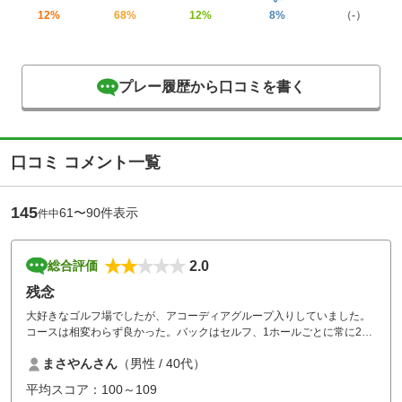
12%
68%
12%
8%
（-）
プレー履歴から口コミを書く
口コミ コメント一覧
145
61〜90件表示
件中
2.0
総合評価
残念
大好きなゴルフ場でしたが、アコーディアグループ入りしていました。
コースは相変わらず良かった。バックはセルフ、1ホールごとに常に2組
は待っている状態でした。食事も種類も少ない上に値段も高く、食事付
まさやんさん
（男性 / 40代）
で食べれるのは素のカレーだけ。水もセルフ、おしぼりは機械から出て
くる紙おしぼり。風呂も使用できず。料金は依然と変わらず。お気に入
平均スコア：100～109
りの好きなゴルフ場だっただけに本当に残念です。