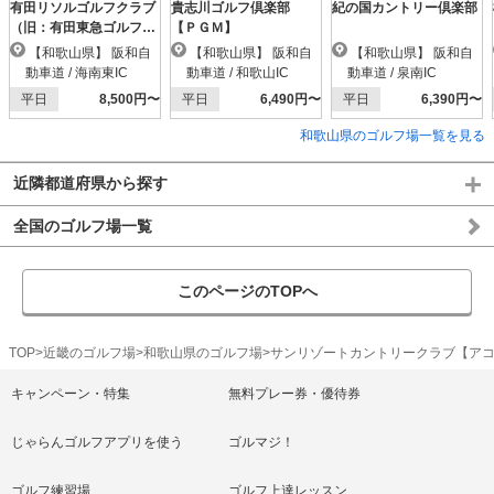
有田リソルゴルフクラブ
貴志川ゴルフ倶楽部
紀の国カントリー倶楽部
（旧：有田東急ゴルフク
【ＰＧＭ】
ラブ）
【和歌山県】 阪和自
【和歌山県】 阪和自
【和歌山県】 阪和自
動車道 / 海南東IC
動車道 / 和歌山IC
動車道 / 泉南IC
平日
8,500円〜
平日
6,490円〜
平日
6,390円〜
和歌山県のゴルフ場一覧を見る
近隣都道府県から探す
全国のゴルフ場一覧
このページのTOPへ
TOP
近畿のゴルフ場
和歌山県のゴルフ場
サンリゾートカントリークラブ【ア
キャンペーン・特集
無料プレー券・優待券
じゃらんゴルフアプリを使う
ゴルマジ！
ゴルフ練習場
ゴルフ上達レッスン