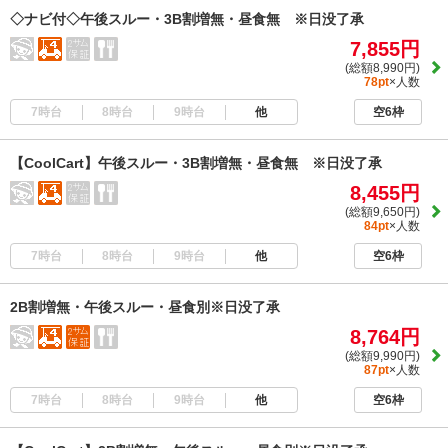
◇ナビ付◇午後スルー・3B割増無・昼食無 ※日没了承
7,855円
(総額8,990円)
78pt
×人数
7時台
8時台
9時台
他
空6枠
【CoolCart】午後スルー・3B割増無・昼食無 ※日没了承
8,455円
(総額9,650円)
84pt
×人数
7時台
8時台
9時台
他
空6枠
2B割増無・午後スルー・昼食別※日没了承
8,764円
(総額9,990円)
87pt
×人数
7時台
8時台
9時台
他
空6枠