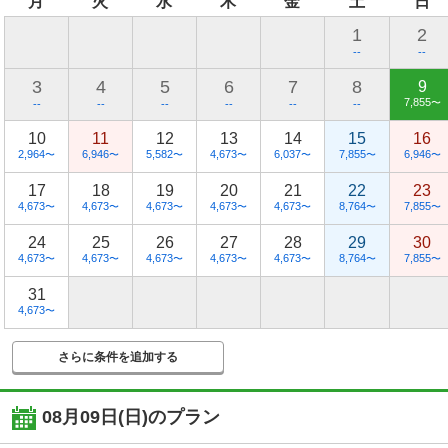
月
火
水
木
金
土
日
1
2
--
--
3
4
5
6
7
8
9
7,855
〜
--
--
--
--
--
--
10
11
12
13
14
15
16
2,964
6,946
5,582
4,673
6,037
7,855
6,946
〜
〜
〜
〜
〜
〜
〜
17
18
19
20
21
22
23
4,673
4,673
4,673
4,673
4,673
8,764
7,855
〜
〜
〜
〜
〜
〜
〜
24
25
26
27
28
29
30
4,673
4,673
4,673
4,673
4,673
8,764
7,855
〜
〜
〜
〜
〜
〜
〜
31
4,673
〜
さらに条件を追加する
08月09日(日)
のプラン