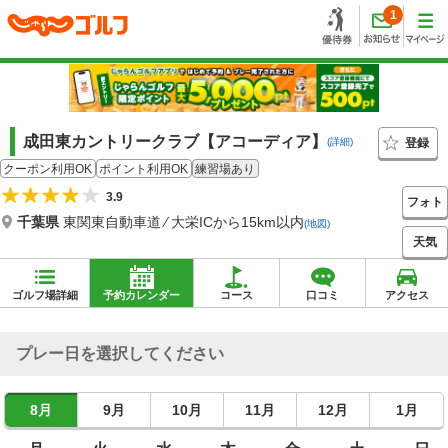
1
成田東カントリークラブ【アコーディア】
登録
(詳細)
クーポン利用OK
ポイント利用OK
練習場あり
3.9
フォト
千葉県
東関東自動車道 ⁄ 大栄ICから15km以内
(地図)
天気
ゴルフ場詳細
予約カレンダー
コース
口コミ
アクセス
プレー日を選択してください
8月
9月
10月
11月
12月
1月