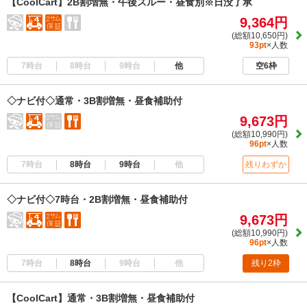
【CoolCart】2B割増無・午後スルー・昼食別※日没了承
9,364円
(総額10,650円)
93pt
×人数
7時台
8時台
9時台
他
空6枠
◇ナビ付◇通常・3B割増無・昼食補助付
9,673円
(総額10,990円)
96pt
×人数
7時台
8時台
9時台
他
残りわずか
◇ナビ付◇7時台・2B割増無・昼食補助付
9,673円
(総額10,990円)
96pt
×人数
7時台
8時台
9時台
他
残り2枠
【CoolCart】通常・3B割増無・昼食補助付