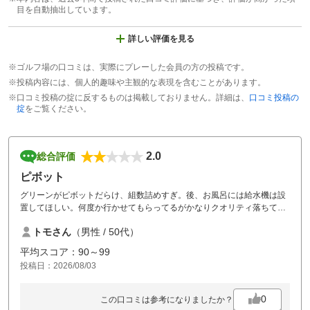
目を自動抽出しています。
詳しい評価を見る
※ゴルフ場の口コミは、実際にプレーした会員の方の投稿です。
※投稿内容には、個人的趣味や主観的な表現を含むことがあります。
※口コミ投稿の掟に反するものは掲載しておりません。詳細は、
口コミ投稿の
掟
をご覧ください。
2.0
総合評価
ピボット
グリーンがピボットだらけ、組数詰めすぎ。後、お風呂には給水機は設
置してほしい。何度か行かせてもらってるがかなりクオリティ落ちてる
気がして残念。
トモさん
（男性 / 50代）
平均スコア：90～99
投稿日：2026/08/03
0
この口コミは参考になりましたか？