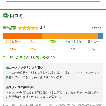
口コミ
4.3
総合評価
件数：51
とても良い
良い
普通
あまり良くな
良くない
い
39%
56%
（-）
5%
（-）
ユーザーが高く評価しているポイント
コースメンテナンスが良い
コースの管理状態に対する信頼が非常に厚く、常にコンディションの良い
状態でプレーできると高く評価されています。
スタッフの接客が良い
スタッフの対応に対する満足度が非常に高く、ホスピタリティの面で多く
の利用者から支持されているゴルフ場です。
※本内容は、過去3年間で投稿された口コミ評価に基づき、評価が高かった項