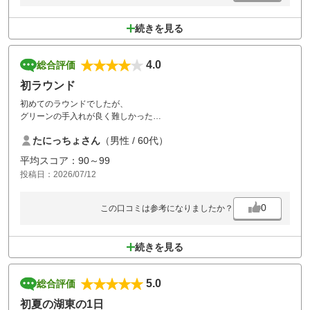
続きを見る
4.0
総合評価
初ラウンド
初めてのラウンドでしたが、
グリーンの手入れが良く難しかった
コースも戦略的で楽しいコースでした
たにっちょさん
（男性 / 60代）
スタッフの応対も良く食事も期待通り美味しかった
昼から少しバテて前の組と遅れを取ってしまったが
平均スコア：90～99
スタッフの方もにこやかに迎えてくれました
投稿日：2026/07/12
また次回も行きます
0
この口コミは参考になりましたか？
続きを見る
5.0
総合評価
初夏の湖東の1日