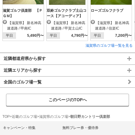
滋賀ゴルフ倶楽部 【Ｐ
双鈴ゴルフクラブ土山コ
ローズゴルフクラブ
ＧＭ】
ース【アコーディア】
【滋賀県】 新名神高
【滋賀県】 新名神高
【滋賀県】 新名神高
速道路 / 甲南IC
速道路 / 甲賀土山IC
速道路 / 信楽IC
平日
5,490円〜
平日
4,790円〜
平日
7,200円〜
滋賀県のゴルフ場一覧を見る
近隣都道府県から探す
近隣エリアから探す
全国のゴルフ場一覧
このページのTOPへ
TOP
近畿のゴルフ場
滋賀県のゴルフ場
朝日野カントリー倶楽部
キャンペーン・特集
無料プレー券・優待券