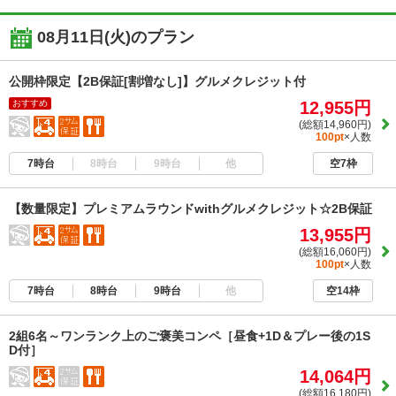
08月11日(火)
のプラン
公開枠限定【2B保証[割増なし]】グルメクレジット付
おすすめ
12,955円
(総額14,960円)
100pt
×人数
7時台
8時台
9時台
他
空7枠
【数量限定】プレミアムラウンドwithグルメクレジット☆2B保証
13,955円
(総額16,060円)
100pt
×人数
7時台
8時台
9時台
他
空14枠
2組6名～ワンランク上のご褒美コンペ［昼食+1D＆プレー後の1S
D付］
14,064円
(総額16,180円)