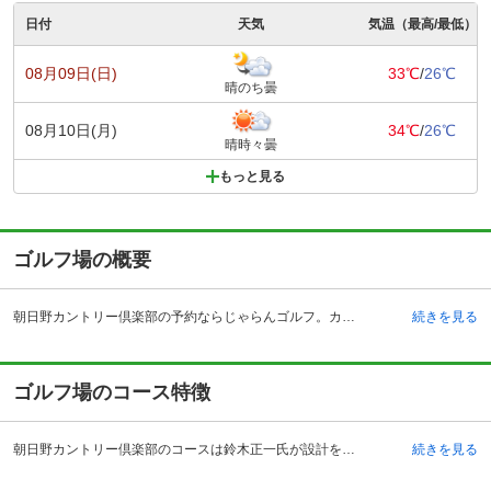
日付
天気
気温（最高/最低）
08月09日(日)
33℃
/
26℃
晴のち曇
08月10日(月)
34℃
/
26℃
晴時々曇
もっと見る
ゴルフ場の概要
朝日野カントリー倶楽部の予約ならじゃらんゴルフ。カートの有無や利用税、キャンセル料、ナイター設備、駐車場などのコース情報はもちろん、口コミ、フォトギャラリーなどコースの難易度や攻略に役立つ情報充実、予約する度にポイントが貯まるのでお得にゴルフをお楽しみ頂けます。 朝日野カントリー倶楽部はジャパンエースゴルフ倶楽部の姉妹コースとして、滋賀の湖東に広がる蒲生野に設計された美しい丘陵コースの気品高いゴルフコースとなっています。関西地方や中部地方からのアクセスも良く、特に自動車でのアクセスは名神高速道路の竜王インターチェンジで降りて約15分という非常に便利な場所にあります。大阪からは1時間20分ほどで到着できます。最新式の電磁誘導式バッテリーカートも導入されていますし、練習場180ヤード10打席も完備されています。男性用の浴室にはサウナもあり、女性用の浴室にはパウダールームが完備されており、クラブハウス内に１階と２階にはゆったりと時間を過ごすことができるラウンジもあります。
続きを見る
ゴルフ場のコース特徴
朝日野カントリー倶楽部のコースは鈴木正一氏が設計を担当しており、コース面積は100万平方メートルあります。OUTコースとINコースで18ホールあり、総距離は6,980ヤードで、パー72となっています。コースの特徴は全体的にゆるやかな起伏があります。さらに面積が広いため余裕のあるコースレイアウトになっているので、スケールの大きなコースでプレーしやすくなっています。各ホールともバンカーの数は抑え目になっているのですが、自然の池や木をコース内に巧みにレイアウトすることでホールごとに絶妙な変化があるのが特徴です。１番ホールから500ヤード越えの打ち上げのロングホールでフェアウェイをキープするのが大切です。
続きを見る