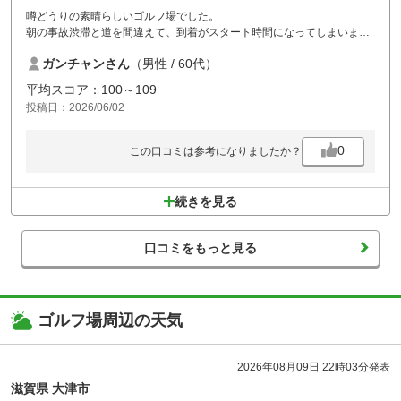
噂どうりの素晴らしいゴルフ場でした。
朝の事故渋滞と道を間違えて、到着がスタート時間になってしまいまし
たが、ご配慮頂きスムーズに回れました。派手さはないが、ゴルフ場に
ガンチャンさん
（男性 / 60代）
必要なものは全て揃っています。雰囲気、コースメンテ、客層、完璧で
す。
平均スコア：100～109
サウナも気持ち良かったです。
投稿日：2026/06/02
また近いうちにお伺いします。
0
この口コミは参考になりましたか？
続きを見る
口コミをもっと見る
ゴルフ場周辺の天気
2026年08月09日 22時03分発表
滋賀県 大津市