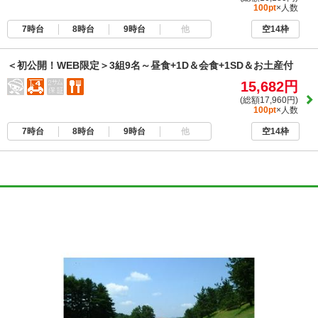
100pt
×人数
7時台
8時台
9時台
他
空14枠
＜初公開！WEB限定＞3組9名～昼食+1D＆会食+1SD＆お土産付
15,682円
(総額17,960円)
100pt
×人数
7時台
8時台
9時台
他
空14枠