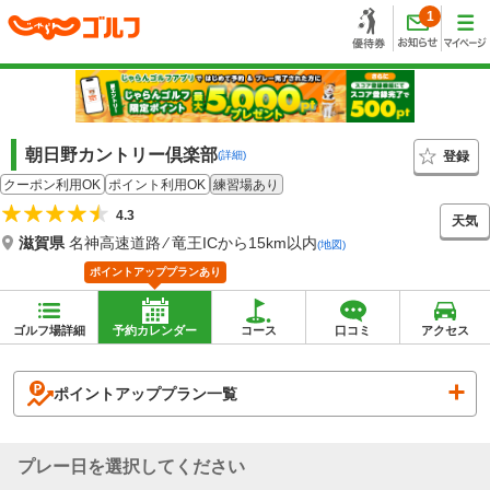
1
朝日野カントリー倶楽部
登録
(詳細)
クーポン利用OK
ポイント利用OK
練習場あり
4.3
天気
滋賀県
名神高速道路 ⁄ 竜王ICから15km以内
(地図)
ポイントアッププランあり
ゴルフ場詳細
予約カレンダー
コース
口コミ
アクセス
ポイントアッププラン一覧
プレー日を選択してください