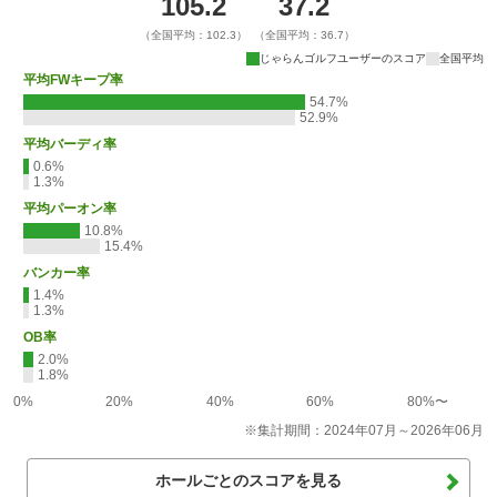
105.2
37.2
（全国平均：102.3）
（全国平均：36.7）
じゃらんゴルフユーザーのスコア
全国平均
平均FWキープ率
54.7%
52.9%
平均バーディ率
0.6%
1.3%
平均パーオン率
10.8%
15.4%
バンカー率
1.4%
1.3%
OB率
2.0%
1.8%
0%
20%
40%
60%
80%〜
※集計期間：2024年07月～2026年06月
ホールごとのスコアを見る