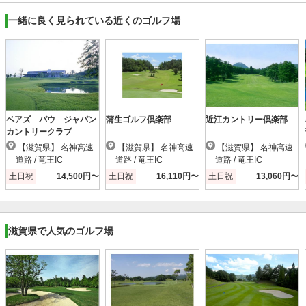
一緒に良く見られている近くのゴルフ場
ベアズ パウ ジャパン
蒲生ゴルフ倶楽部
近江カントリー倶楽部
カントリークラブ
【滋賀県】 名神高速
【滋賀県】 名神高速
【滋賀県】 名神高速
道路 / 竜王IC
道路 / 竜王IC
道路 / 竜王IC
土日祝
14,500円〜
土日祝
16,110円〜
土日祝
13,060円〜
滋賀県で人気のゴルフ場