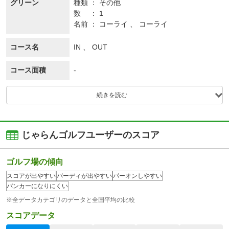
グリーン
種類
その他
数
1
名前
コーライ 、 コーライ
コース名
IN 、 OUT
コース面積
-
続きを読む
じゃらんゴルフユーザーのスコア
ゴルフ場の傾向
スコアが出やすい
バーディが出やすい
パーオンしやすい
バンカーになりにくい
※全データカテゴリのデータと全国平均の比較
スコアデータ