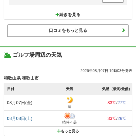
続きを見る
口コミをもっと見る
ゴルフ場周辺の天気
2026年08月07日 19時03分発表
和歌山県 和歌山市
日付
天気
気温（最高/最低）
08月07日(金)
33℃
/
27℃
晴
08月08日(土)
33℃
/
26℃
晴時々曇
もっと見る