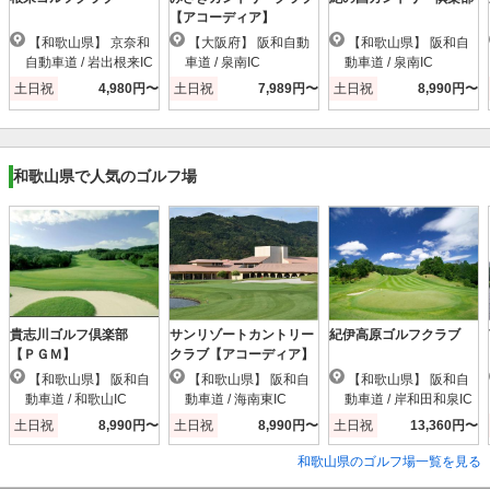
【アコーディア】
【和歌山県】 京奈和
【大阪府】 阪和自動
【和歌山県】 阪和自
自動車道 / 岩出根来IC
車道 / 泉南IC
動車道 / 泉南IC
土日祝
4,980円〜
土日祝
7,989円〜
土日祝
8,990円〜
和歌山県で人気のゴルフ場
貴志川ゴルフ倶楽部
サンリゾートカントリー
紀伊高原ゴルフクラブ
【ＰＧＭ】
クラブ【アコーディア】
【和歌山県】 阪和自
【和歌山県】 阪和自
【和歌山県】 阪和自
動車道 / 和歌山IC
動車道 / 海南東IC
動車道 / 岸和田和泉IC
土日祝
8,990円〜
土日祝
8,990円〜
土日祝
13,360円〜
和歌山県のゴルフ場一覧を見る