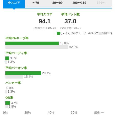
全スコア
〜79
80〜99
100〜119
120〜
平均スコア
平均パット数
94.1
37.0
（全国平均：102.3）
（全国平均：36.7）
じゃらんゴルフユーザーのスコア
全国平均
平均FWキープ率
45.0%
52.9%
平均バーディ率
3.3%
1.3%
平均パーオン率
29.7%
15.4%
バンカー率
0.0%
1.3%
OB率
3.5%
1.8%
0%
20%
40%
60%
80%〜