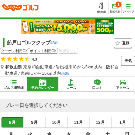
1
船戸山ゴルフクラブ
登録
(詳細)
クーポン利用OK
ポイント利用OK
練習場なし
4.3
天気
和歌山県
京奈和自動車道 ⁄ 岩出根来ICから5km以内｜阪和自
動車道 ⁄ 泉南ICから15km以内
(地図)
ゴルフ場詳細
予約カレンダー
コース
口コミ
アクセス
プレー日を選択してください
8月
9月
10月
11月
12月
1月
月
火
水
木
金
土
日