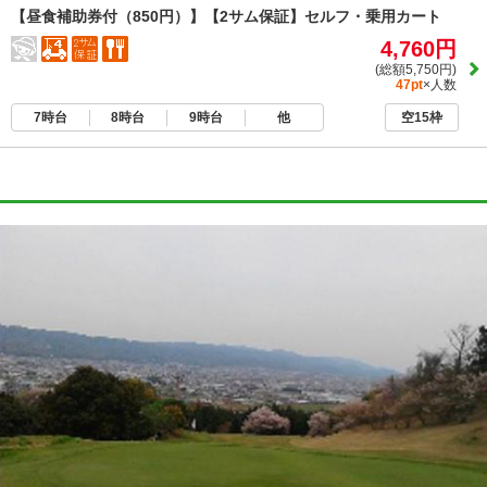
【昼食補助券付（850円）】【2サム保証】セルフ・乗用カート
4,760円
(総額5,750円)
47pt
×人数
7時台
8時台
9時台
他
空15枠