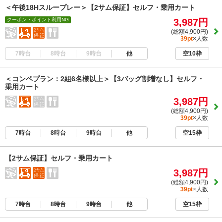
＜午後18Hスループレー＞【2サム保証】セルフ・乗用カート
クーポン・ポイント利用NG
3,987円
(総額4,900円)
39pt
×人数
7時台
8時台
9時台
他
空10枠
＜コンペプラン：2組6名様以上＞【3バッグ割増なし】セルフ・
乗用カート
3,987円
(総額4,900円)
39pt
×人数
7時台
8時台
9時台
他
空15枠
【2サム保証】セルフ・乗用カート
3,987円
(総額4,900円)
39pt
×人数
7時台
8時台
9時台
他
空15枠