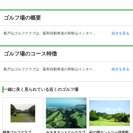
ゴルフ場の概要
船戸山ゴルフクラブは、阪和自動車道の和歌山インターチェンジから国道24号線を東に向かいます。そして岩出町備前交差点を右折すると見えてきます。鉄道を利用する場合には、JR和歌山線の岩出駅が近く、そこからタクシーを使って5分くらいで到着できます。紀の川を眼下に、船戸山の敷地を使って作られたゴルフ場です。地形を生かしていますし、景色を見ながら優雅にプレーができる所として評判です。松や桜などの樹木も多くあり、四季折々に違った表情を見せてくれます。いろいろなレベルのゴルファーがいるかと思われますが、どのような人でも満足できるようなコースデザインとなっています。コンペや家族でゴルフなど、いろいろな場面で利用できるゴルフ場です。
続きを見る
ゴルフ場のコース特徴
船戸山ゴルフクラブは、阪和自動車道の和歌山インターチェンジから国道24号線を東に向かいます。そして岩出町備前交差点を右折すると見えてきます。鉄道を利用する場合には、JR和歌山線の岩出駅が近く、そこからタクシーを使って5分くらいで到着できます。紀の川を眼下に、船戸山の敷地を使って作られたゴルフ場です。地形を生かしていますし、景色を見ながら優雅にプレーができる所として評判です。松や桜などの樹木も多くあり、四季折々に違った表情を見せてくれます。いろいろなレベルのゴルファーがいるかと思われますが、どのような人でも満足できるようなコースデザインとなっています。コンペや家族でゴルフなど、いろいろな場面で利用できるゴルフ場です。
続きを見る
一緒に良く見られている近くのゴルフ場
根来ゴルフクラブ
みさきカントリークラブ
紀の国カントリー倶楽部