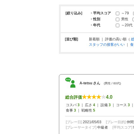
[絞り込み]
・平均スコア
～79
・性別
男性
・年代
～20代
[並び順]
新着順 ｜ 評価の高い順（
スタッフの接客がいい
｜
食
A-tetsu さん
(男性 / 60代)
4.0
総合評価
コスパ
3
｜ 広さ
4
｜ 設備
3
｜ コース
3
｜
食事
3
｜ 戦略性
5
[プレー日]
2021/05/03
[プレー目的]
仲間
[プレーヤータイプ]
中級者
[平均スコア]