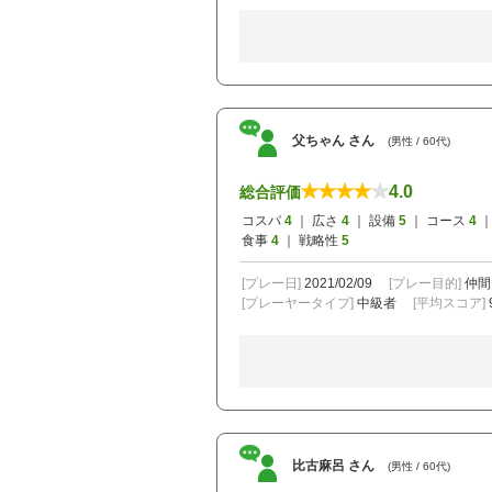
父ちゃん さん
(男性 / 60代)
4.0
総合評価
コスパ
4
｜ 広さ
4
｜ 設備
5
｜ コース
4
｜
食事
4
｜ 戦略性
5
[プレー日]
2021/02/09
[プレー目的]
仲間
[プレーヤータイプ]
中級者
[平均スコア]
比古麻呂 さん
(男性 / 60代)