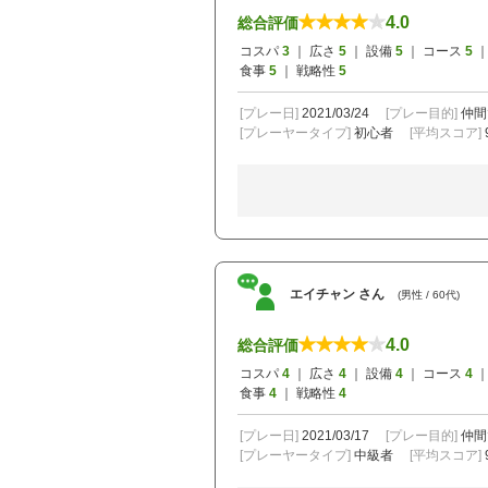
4.0
総合評価
コスパ
3
｜ 広さ
5
｜ 設備
5
｜ コース
5
｜
食事
5
｜ 戦略性
5
[プレー日]
2021/03/24
[プレー目的]
仲間
[プレーヤータイプ]
初心者
[平均スコア]
エイチャン さん
(男性 / 60代)
4.0
総合評価
コスパ
4
｜ 広さ
4
｜ 設備
4
｜ コース
4
｜
食事
4
｜ 戦略性
4
[プレー日]
2021/03/17
[プレー目的]
仲間
[プレーヤータイプ]
中級者
[平均スコア]