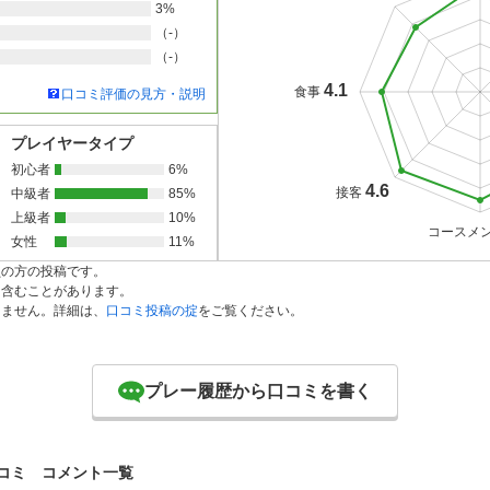
3%
（-）
（-）
4.1
食事
口コミ評価の見方・説明
プレイヤータイプ
初心者
6%
4.6
接客
中級者
85%
上級者
10%
コースメ
女性
11%
員の方の投稿です。
を含むことがあります。
りません。詳細は、
口コミ投稿の掟
をご覧ください。
プレー履歴から口コミを書く
コミ コメント一覧