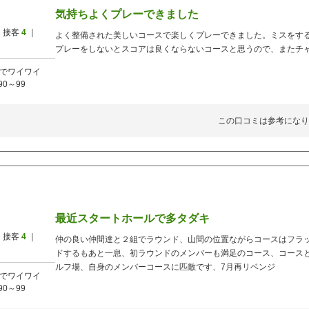
気持ちよくプレーできました
 接客
4
｜
よく整備された美しいコースで楽しくプレーできました。ミスをす
プレーをしないとスコアは良くならないコースと思うので、またチ
でワイワイ
90～99
この口コミは参考になり
最近スタートホールで多タダキ
 接客
4
｜
仲の良い仲間達と２組でラウンド、山間の位置ながらコースはフラ
ドするもあと一息、初ラウンドのメンバーも満足のコース、コース
ルフ場、自身のメンバーコースに匹敵です、7月再リベンジ
でワイワイ
90～99