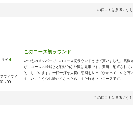
この口コミは参考になり
このコース初ラウンド
 接客
4
｜
いつものメンバーでこのコース初ラウンドさせて貰いました。気温
が、コースの綺麗さと戦略的な外観は見事です。要所に配置されて
的にしています。一打一打を大切に意図を持ってかかってこいと言
でワイワイ
ました。もう少し暖かくなったら、また行きたいコースです。
90～99
この口コミは参考になり