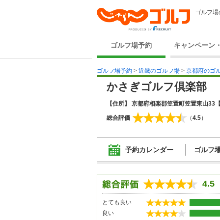
ゴルフ場
ゴルフ場予約
キャンペーン
ゴルフ場予約
>
近畿のゴルフ場
>
京都府のゴ
かさぎゴルフ倶楽部 
【住所】 京都府相楽郡笠置町笠置東山33
【
総合評価
（
4.5
）
予約カレンダー
ゴルフ
4.5
とても良い
良い