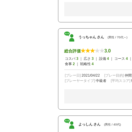
うっちゃん さん
(男性 / 70代～)
3.0
総合評価
コスパ
3
｜ 広さ
3
｜ 設備
4
｜ コース
4
｜
食事
2
｜ 戦略性
4
[プレー日]
2021/04/22
[プレー目的]
仲間
[プレーヤータイプ]
中級者
[平均スコア]
よっしん さん
(男性 / 40代)