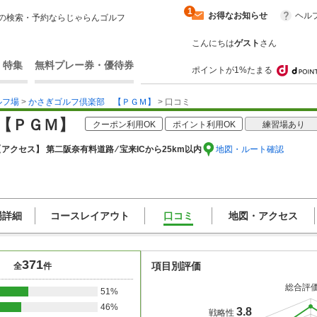
1
お得なお知らせ
ヘル
の検索・予約ならじゃらんゴルフ
こんにちは
ゲスト
さん
・特集
無料プレー券・優待券
ポイントが1%たまる
ルフ場
>
かさぎゴルフ倶楽部 【ＰＧＭ】
> 口コミ
【ＰＧＭ】
クーポン利用OK
ポイント利用OK
練習場あり
アクセス】 第二阪奈有料道路 ⁄ 宝来ICから25km以内
地図・ルート確認
場詳細
コースレイアウト
口コミ
地図・アクセス
371
項目別評価
全
件
総合評
51%
46%
3.8
戦略性