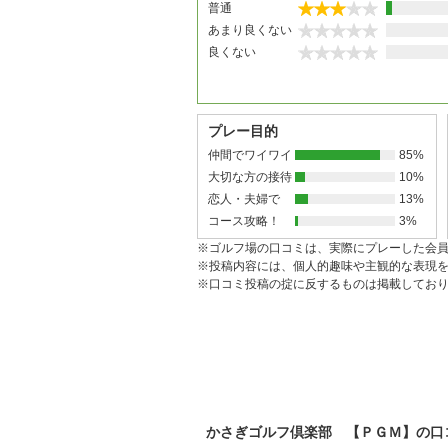
普通
あまり良くない
良くない
プレー目的
仲間でワイワイ
85%
大切な方の接待
10%
恋人・夫婦で
13%
コース攻略！
3%
※ゴルフ場の口コミは、実際にプレーした会
※投稿内容には、個人的趣味や主観的な表現
※口コミ投稿の掟に反するものは掲載してお
かさぎゴルフ倶楽部 【ＰＧＭ】の口