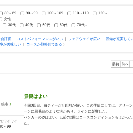
80～89
90～99
100～109
110～119
120～
女性
30代
40代
50代
60代
70代～
総合評価
｜
コストパフォーマンスがいい
｜
フェアウェイが広い
｜
設備が充実して
事が美味しい
｜
コースが戦略的である
）
最初
前へ
景観はよい
 接客
3
｜
今回3回目。白ティーだと距離が短い。この季節にしては、グリー
ーンに刷毛目のような溝があり、ラインに影響した。
バンカーの砂はよい。以前の2回はコースコンディションもよかっ
でワイワイ
た。
90～99