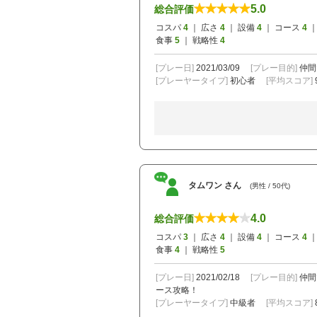
5.0
総合評価
コスパ
4
｜ 広さ
4
｜ 設備
4
｜ コース
4
｜
食事
5
｜ 戦略性
4
[プレー日]
2021/03/09
[プレー目的]
仲間
[プレーヤータイプ]
初心者
[平均スコア]
タムワン さん
(男性 / 50代)
4.0
総合評価
コスパ
3
｜ 広さ
4
｜ 設備
4
｜ コース
4
｜
食事
4
｜ 戦略性
5
[プレー日]
2021/02/18
[プレー目的]
仲間
ース攻略！
[プレーヤータイプ]
中級者
[平均スコア]