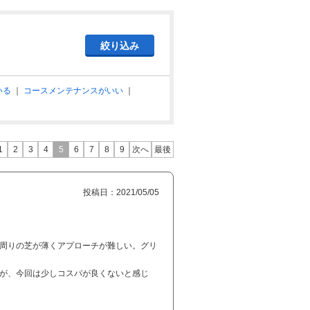
いる
｜
コースメンテナンスがいい
｜
1
2
3
4
5
6
7
8
9
次へ
最後
投稿日：2021/05/05
ン周りの芝が薄くアプローチが難しい。グリ
たが、今回は少しコスパが良くないと感じ