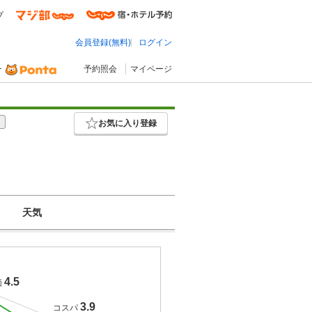
プ
会員登録(無料)
ログイン
予約照会
マイページ
お気に入り登録
天気
4.5
価
3.9
コスパ