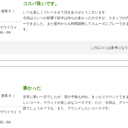
コスパ良いです。
 接客
5
｜
いつも楽しくプレーさせて頂きありがとうございます。
今回はコンペの影響で前半は待ちが多かったのですが、スタッフの
ーできました。また後半からも時間調整してスムーズにプレーでき
でワイワイ
す。
90～99
この口コミは参考になり
寒かった
 接客
4
｜
非常に寒い一日でしたが、雪の予報も外れ、きっちりラウンドでき
しいコース。ラウンドが楽しみなコースです。ただ、今回は、グリ
因でしょうか？でも、また、ラウンドしたいコースです。
でワイワイ
コ
80～89