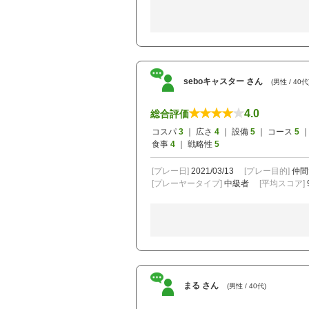
seboキャスター さん
(男性 / 40代
4.0
総合評価
コスパ
3
｜ 広さ
4
｜ 設備
5
｜ コース
5
｜
食事
4
｜ 戦略性
5
[プレー日]
2021/03/13
[プレー目的]
仲間
[プレーヤータイプ]
中級者
[平均スコア]
まる さん
(男性 / 40代)