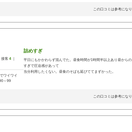
この口コミは参考になり
詰めすぎ
 接客
4
｜
平日にもかかわらず混んでた。昼食時間が1時間半以上あり昼から
すぎで圧迫感があって
当分利用したくない。昼食のそばも延びててまずかった。
でワイワイ
90～99
この口コミは参考になり