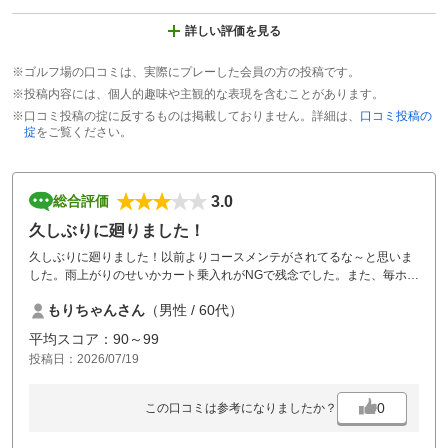
詳しい評価を見る
※ゴルフ場の口コミは、実際にプレーした会員の方の投稿です。
※投稿内容には、個人的趣味や主観的な表現を含むことがあります。
※口コミ投稿の掟に反するものは掲載しておりません。詳細は、
口コミ投稿の
掟
をご覧ください。
3.0
総合評価
久しぶりに廻りました！
久しぶりに廻りました！以前よりコースメンテがされてるな～と思いま
した。雨上がりのせいかカート乗入れがNGで残念でした。また、毎ホー
ルの待ちで疲れました。
もりちゃんさん
（男性 / 60代）
平均スコア：90～99
投稿日：2026/07/19
0
この口コミは参考になりましたか？