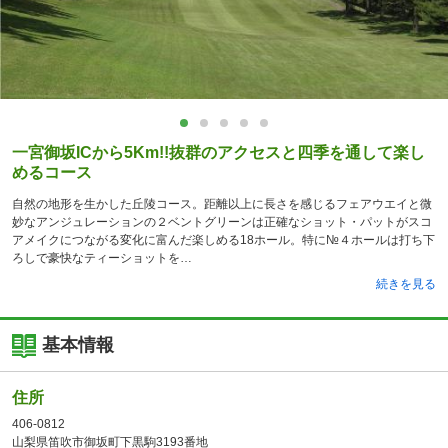
一宮御坂ICから5Km!!抜群のアクセスと四季を通して楽し
めるコース
自然の地形を生かした丘陵コース。距離以上に長さを感じるフェアウエイと微
妙なアンジュレーションの２ベントグリーンは正確なショット・パットがスコ
アメイクにつながる変化に富んだ楽しめる18ホール。特に№４ホールは打ち下
ろしで豪快なティーショットを
続きを見る
基本情報
住所
406-0812
山梨県笛吹市御坂町下黒駒3193番地