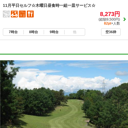
11月平日セルフ☆木曜日昼食時一組一皿サービス☆
8,273円
(総額9,500円)
82pt
×人数
7時台
8時台
9時台
他
空36枠