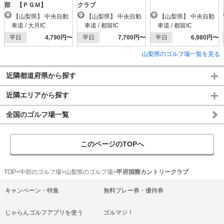
部 【ＰＧＭ】
クラブ
【山梨県】 中央自動
【山梨県】 中央自動
【山梨県】 中央自動
車道 / 大月IC
車道 / 都留IC
車道 / 都留IC
平日
4,790円〜
平日
7,700円〜
平日
6,980円〜
山梨県のゴルフ場一覧を見る
近隣都道府県から探す
近隣エリアから探す
全国のゴルフ場一覧
このページのTOPへ
TOP
中部のゴルフ場
山梨県のゴルフ場
甲府国際カントリークラブ
キャンペーン・特集
無料プレー券・優待券
じゃらんゴルフアプリを使う
ゴルマジ！