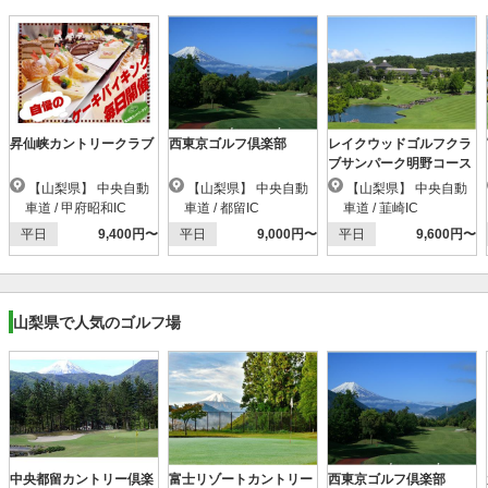
昇仙峡カントリークラブ
西東京ゴルフ倶楽部
レイクウッドゴルフクラ
ブサンパーク明野コース
【山梨県】 中央自動
【山梨県】 中央自動
【山梨県】 中央自動
車道 / 甲府昭和IC
車道 / 都留IC
車道 / 韮崎IC
平日
9,400円〜
平日
9,000円〜
平日
9,600円〜
山梨県で人気のゴルフ場
中央都留カントリー倶楽
富士リゾートカントリー
西東京ゴルフ倶楽部