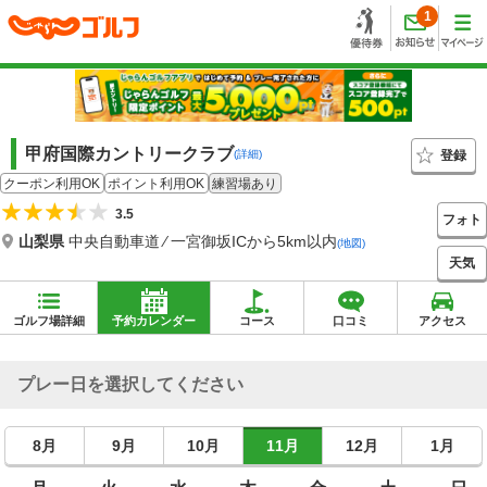
1
甲府国際カントリークラブ
登録
(詳細)
クーポン利用OK
ポイント利用OK
練習場あり
3.5
フォト
山梨県
中央自動車道 ⁄ 一宮御坂ICから5km以内
(地図)
天気
ゴルフ場詳細
予約カレンダー
コース
口コミ
アクセス
プレー日を選択してください
8月
9月
10月
11月
12月
1月