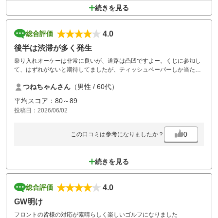
続きを見る
4.0
総合評価
後半は渋滞が多く発生
乗り入れオーケーは非常に良いが、道路は凸凹ですよー。くじに参加し
て、はずれがないと期待してましたが、ティッシュペーパーしか当たら
なかった。
つねちゃんさん
（男性 / 60代）
せめてビール１本は当たって欲しかったです。
平均スコア：80～89
投稿日：2026/06/02
0
この口コミは参考になりましたか？
続きを見る
4.0
総合評価
GW明け
フロントの皆様の対応が素晴らしく楽しいゴルフになりました