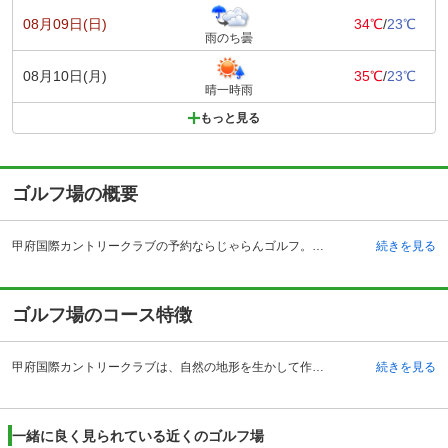
08月09日(日)
34℃
/
23℃
雨のち曇
08月10日(月)
35℃
/
23℃
晴一時雨
もっと見る
ゴルフ場の概要
甲府国際カントリークラブの予約ならじゃらんゴルフ。カートの有無や利用税、キャンセル料、ナイター設備、駐車場などのコース情報はもちろん、口コミ、フォトギャラリーなどコースの難易度や攻略に役立つ情報充実、予約する度にポイントが貯まるのでお得にゴルフをお楽しみ頂けます。 山梨県笛吹市にある甲府国際カントリークラブは、昭和40年に開場した歴史あるゴルフ場です。自然の地形をそのまま生かした全18ホールの丘陵コースは、風景を見ているだけでも楽しめる点が人気のポイントです。中央自動車道の一宮御坂インターチェンジからおよそ5キロメートルの場所にあり、JR石和温泉駅からはクラブバスも運行しており、アクセスの良さという点からも人気があります。春夏秋冬で異なる表情を持っており、四季折々の風景を楽しむことが出来るためリピーターも多く、何度来ても飽きさせないコースとなっています。 電磁誘導のカートを導入していますので、カートの運転に不安を感じることなくプレーに集中することが出来ます。
続きを見る
ゴルフ場のコース特徴
甲府国際カントリークラブは、自然の地形を生かして作られた丘陵コースです。18ホールあるコースからは南アルプスや八ヶ岳をも望むことができ、そのロケーションも爽快そのもののため気分良くコースを回れ、プレーの魅力をより一層引き立てます。 フェアウェイは決して広くはなく、アンジュレーションによって難易度があがり、戦略的なゴルフをする必要があります。飛距離だけでなく方向という面でも正確なショットをするテクニックも要するのです。INコースの13番ホールでは池越えも必要ですし、グリーン付近にはガードバンカーもたくさん配置されています。一見フラットに見えるゴルフ場ですが、要所に配置されたハザード攻略するためには様々なテクニックや戦略を駆使しながらコースマネジメントをしていくことが求められます。
続きを見る
一緒に良く見られている近くのゴルフ場