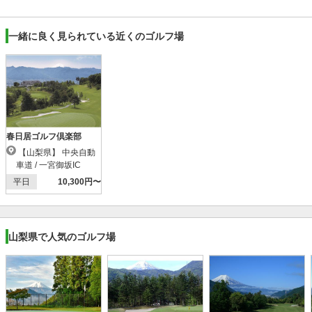
一緒に良く見られている近くのゴルフ場
春日居ゴルフ倶楽部
【山梨県】 中央自動
車道 / 一宮御坂IC
平日
10,300円〜
山梨県で人気のゴルフ場