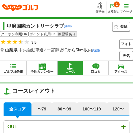
1
甲府国際カントリークラブ
登録
(詳細)
クーポン利用OK
ポイント利用OK
練習場あり
3.5
フォト
山梨県
中央自動車道 ⁄ 一宮御坂ICから5km以内
(地図)
天気
ゴルフ場詳細
予約カレンダー
コース
口コミ
アクセス
コースレイアウト
全スコア
〜79
80〜99
100〜119
120〜
OUT