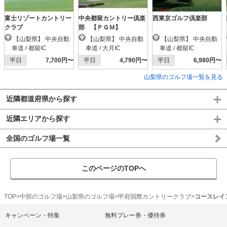
富士リゾートカントリー
中央都留カントリー倶楽
西東京ゴルフ倶楽部
クラブ
部 【ＰＧＭ】
【山梨県】 中央自動
【山梨県】 中央自動
【山梨県】 中央自動
車道 / 都留IC
車道 / 大月IC
車道 / 都留IC
平日
7,700円〜
平日
4,790円〜
平日
6,980円〜
山梨県のゴルフ場一覧を見る
近隣都道府県から探す
近隣エリアから探す
全国のゴルフ場一覧
このページのTOPへ
TOP
中部のゴルフ場
山梨県のゴルフ場
甲府国際カントリークラブ
コースレイ
キャンペーン・特集
無料プレー券・優待券