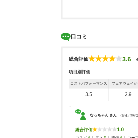
口コミ
3.6
総合評価
項目別評価
コストパフォーマンス
フェアウェイが
3.5
2.9
なっちゃん さん
(女性 / 50代)
1.0
総合評価
コスパ
4
｜ 広さ
3
｜ 設備
4
｜ コー