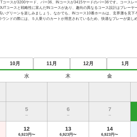
Tコースが3200ヤード、パー36、INコースが3415ヤードのパー36です。コースレ
OUTコースと戦略性に富んだINコースがあり、趣向の異なるコース設計はプレーヤ
高いグリーンを楽しみましょう。なかでも、INコース10番ホールは、玄界灘を見下
ラウンドの際には、５人乗りのカートが用意されているため、快適なプレーが楽し
10月
11月
12月
1月
水
木
金
5
6
7
--
--
--
12
13
14
6,923円〜
6,923円〜
6,923円〜