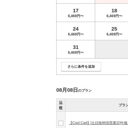
17
18
6,469円〜
6,469円〜
24
25
6,469円〜
6,469円〜
31
6,469円〜
さらに条件を追加
08月08日
のプラン
比
プラ
較
【Cool Cart】[土日祝/特別営業日]