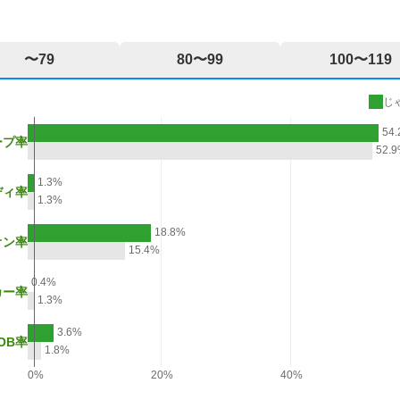
〜79
80〜99
100〜119
じ
54
ープ率
52.
1.3%
ディ率
1.3%
18.8%
オン率
15.4%
0.4%
カー率
1.3%
3.6%
OB率
1.8%
0%
20%
40%