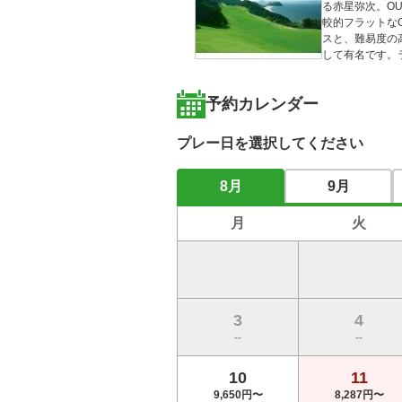
る赤星弥次。OU
較的フラットな
スと、難易度の
して有名です。
予約カレンダー
プレー日を選択してください
8月
9月
月
火
3
4
--
--
10
11
9,650円〜
8,287円〜