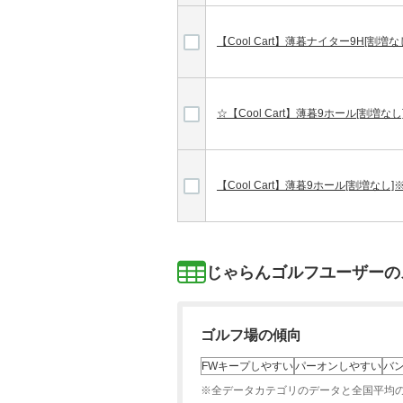
【Cool Cart】薄暮ナイター9H[割
☆【Cool Cart】薄暮9ホール[割増
【Cool Cart】薄暮9ホール[割増な
じゃらんゴルフユーザーの
ゴルフ場の傾向
FWキープしやすい
パーオンしやすい
バ
※全データカテゴリのデータと全国平均