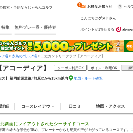
1
お得なお知らせ
ヘル
の検索・予約ならじゃらんゴルフ
こんにちは
ゲスト
さん
・特集
無料プレー券・優待券
ポイントが1%たまる
ルフ場
>
糸島のゴルフ場
> 二丈カントリークラブ【アコーディア】
【アコーディア】
クーポン利用OK
ポイント利用OK
練
ス】 福岡前原道路 ⁄ 前原ICから15km以内
地図・ルート確認
場詳細
コースレイアウト
口コミ
地図・アクセス
の北斜面にレイアウトされたシーサイドコース
界灘の雄大な景色が望め、プレーヤーからも絶賛の声が上がっているコースです。