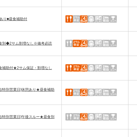
休憩あり■昼食補助付
ー★昼食別◆2サム割増なし※備考必読
]☆昼食補助付★2サム保証・割増なし
土日祝/特別営業日]休憩あり★昼食補助
土日祝/特別営業日]午後スルー★昼食別