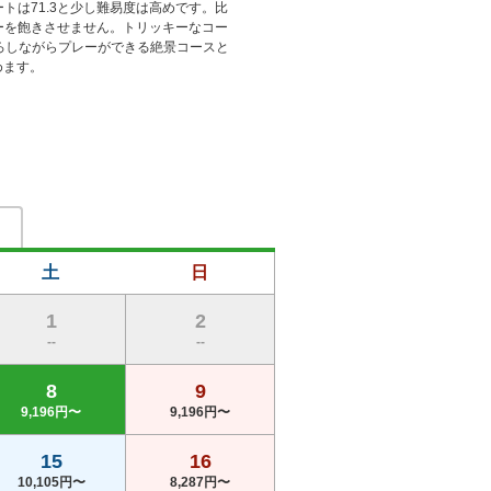
ートは71.3と少し難易度は高めです。比
ーを飽きさせません。トリッキーなコー
ろしながらプレーができる絶景コースと
めます。
土
日
1
2
--
--
8
9
9,196円〜
9,196円〜
15
16
10,105円〜
8,287円〜