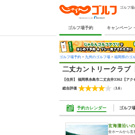
ゴルフ場
ゴルフ場予約
キャンペーン
ゴルフ場予約
>
九州のゴルフ場
>
福岡県のゴ
二丈カントリークラブ
【住所】 福岡県糸島市二丈吉井3362
【アクセ
総合評価
（
3.6
）
予約カレンダー
ゴルフ
玄海灘沿い
全ホールから玄