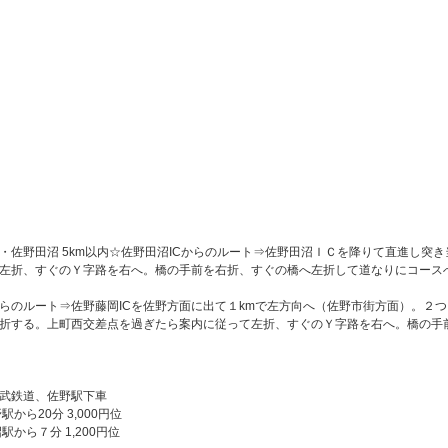
・佐野田沼 5km以内☆佐野田沼ICからのルート⇒佐野田沼ＩＣを降りて直進し突
左折、すぐのＹ字路を右へ。橋の手前を右折、すぐの橋へ左折して道なりにコース
からのルート⇒佐野藤岡ICを佐野方面に出て１kmで左方向へ（佐野市街方面）。２
折する。上町西交差点を過ぎたら案内に従って左折、すぐのＹ字路を右へ。橋の手
武鉄道、佐野駅下車
から20分 3,000円位
分 1,200円位