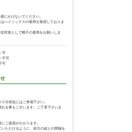
や肩にかけないでください。
時はハイソックスの着用を推奨しておりま
中症対策として帽子の着用をお願いしま
：可
：不可
不可
らせ
３０分前迄にはご来場下さい。
遅れる事もございます。ご了承下さいま
様にご迷惑がかかります。
ていただけるように、前方の組との間隔を