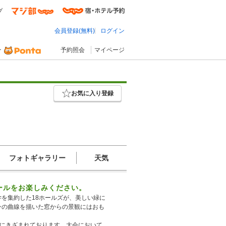
プ
会員登録(無料)
ログイン
予約照会
マイページ
お気に入り登録
フォトギャラリー
天気
ールをお楽しみください。
を集約した18ホールズが、美しい緑に
ンの曲線を描いた窓からの景観にはおも
史にきざまれております。大会において、