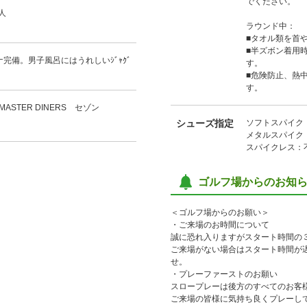
でください。
人
ラウンド中：
■タオル類を首
■半ズボン着用
完備。男子風呂にはうれしいｼﾞｬｸﾞ
す。
■危険防止、熱
す。
A MASTER DINERS セゾン
シューズ指定
ソフトスパイク
メタルスパイク
スパイクレス：
ゴルフ場からのお知
＜ゴルフ場からのお願い＞
・ご来場のお時間について
誠に恐れ入りますがスタート時間の
ご来場がない場合はスタート時間が
せ。
・プレーファーストのお願い
スロープレーは後方のすべてのお客
ご来場の皆様に気持ち良くプレーし