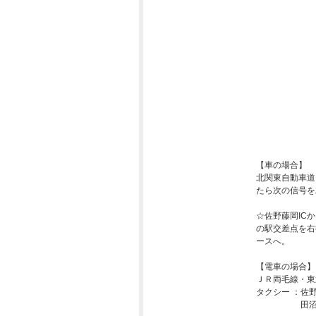
【車の場合】
北関東自動車道
たら次の信号を
☆佐野藤岡IC
の駅交差点を右
ースへ。
【電車の場合】
ＪＲ両毛線・東
タクシー ：佐野駅
田沼駅から７