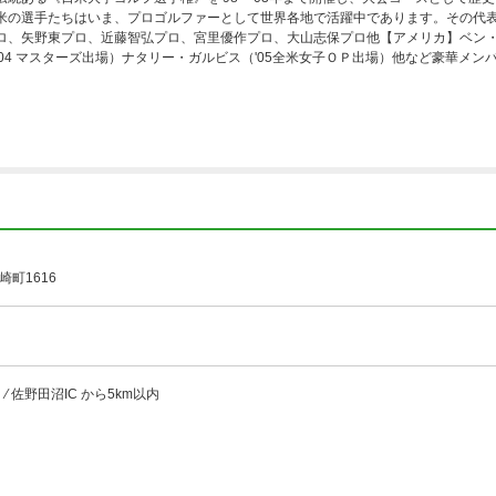
米の選手たちはいま、プロゴルファーとして世界各地で活躍中であります。その代
ロ、矢野東プロ、近藤智弘プロ、宮里優作プロ、大山志保プロ他【アメリカ】ベン・
'04 マスターズ出場）ナタリー・ガルビス（'05全米女子ＯＰ出場）他など豪華メン
町1616
⁄ 佐野田沼IC から5km以内