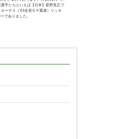
表選手たちといえば【日本】星野英正プ
カーチス（'03全英ＯＰ覇者）リッキ
バーでありました。