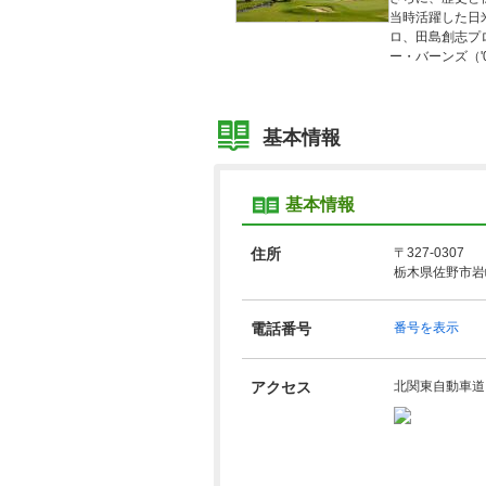
当時活躍した日
ロ、田島創志プ
ー・バーンズ（
基本情報
基本情報
住所
〒327-0307
栃木県佐野市岩崎
電話番号
番号を表示
アクセス
北関東自動車道 