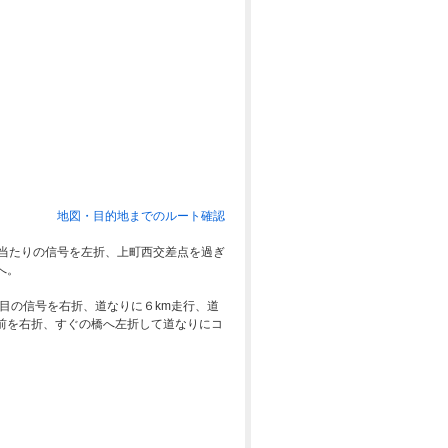
地図・目的地までのルート確認
き当たりの信号を左折、上町西交差点を過ぎ
へ。
つ目の信号を右折、道なりに６km走行、道
前を右折、すぐの橋へ左折して道なりにコ