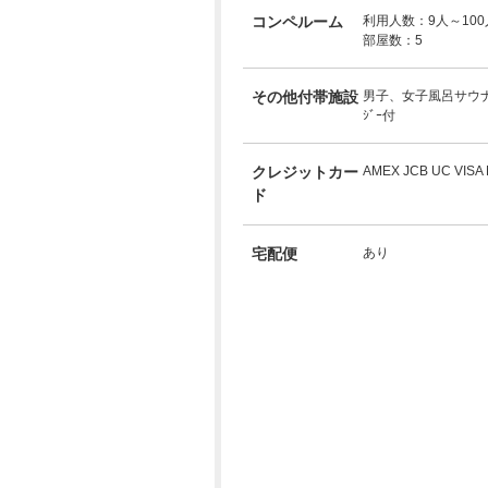
コンペルーム
利用人数：9人～100
部屋数：5
その他付帯施設
男子、女子風呂サウナ
ｼﾞｰ付
クレジットカー
AMEX JCB UC VIS
ド
宅配便
あり