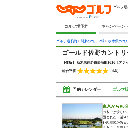
ゴルフ場
ゴルフ場予約
キャンペーン
ゴルフ場予約
>
関東のゴルフ場
>
栃木県のゴ
ゴールド佐野カントリ
【住所】 栃木県佐野市岩崎町1616
【アクセ
総合評価
（
4.6
）
予約カレンダー
ゴルフ
東京から60
栃木では珍しい
囲まれた、緩や
わぬ感動がある
さらに、歴史と