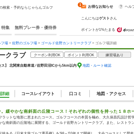
1
お得なお知らせ
ヘル
の検索・予約ならじゃらんゴルフ
こんにちは
ゲスト
さん
・特集
無料プレー券・優待券
ポイントが1%たまる
ルフ場
>
佐野のゴルフ場
>
ゴールド佐野カントリークラブ
> ゴルフ場詳細
ークラブ
クーポン利用OK
ポイント利用OK
練習場あり
ス】 北関東自動車道 ⁄ 佐野田沼ICから5km以内
地図・ルート確認
場詳細
コースレイアウト
口コミ
地図・アクセス
分。緩やかな南斜面の丘陵コース！それぞれの個性を持った１８ホ
フラットな地形に恵まれたコース。ゴルフコースの本質を極め、大久保昌氏設計哲学
かな南斜面の丘陵地に展開する、ゴールド佐野カントリークラブ。また、レストラ
。
伝統ある《日米大学ゴルフ選手権》を'98～'03年まで開催し、大会コースとして歴