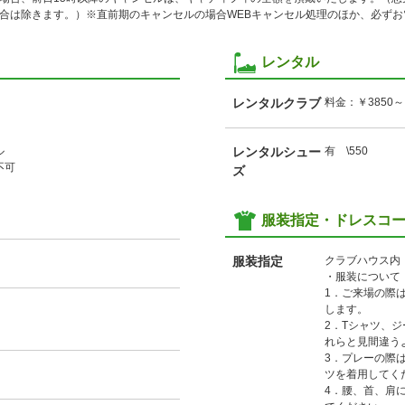
合は除きます。）※直前期のキャンセルの場合WEBキャンセル処理のほか、必ずお
レンタル
レンタルクラブ
料金：￥3850
ル
レンタルシュー
有 \550
不可
ズ
服装指定・ドレスコ
服装指定
クラブハウス内
・服装について
1．ご来場の際
します。
2．Tシャツ、
れらと見間違う
3．プレーの際
ツを着用してく
4．腰、首、肩