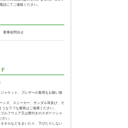
電話にてご連絡ください。
～ 要事前問合せ
ード
：
はジャケット、ブレザーの着用をお願い致
ジーンズ、スニーカー、サンダル等及び、そ
ようなラフな服装はご遠慮ください。
はゴルフウェア又は襟付きのスポーツシャ
ださい。
にタオルなどをまいたり、下げたりしない