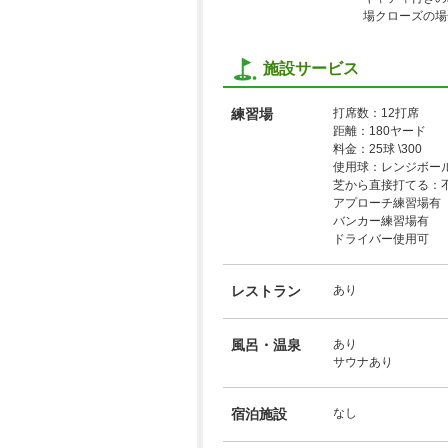
場クローズの場
施設サービス
練習場
打席数：12打席
距離：180ヤード
料金：25球 \300
使用球：レンジボー
芝から直接打てる：
アプローチ練習場有
バンカー練習場有
ドライバー使用可
レストラン
あり
風呂・温泉
あり
サウナあり
宿泊施設
なし