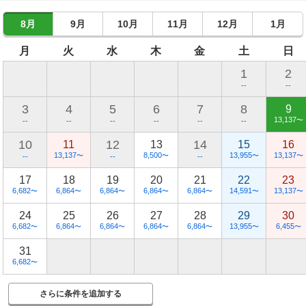
8月
9月
10月
11月
12月
1月
月
火
水
木
金
土
日
1
2
--
--
3
4
5
6
7
8
9
13,137
〜
--
--
--
--
--
--
10
12
14
11
13
15
16
13,137
8,500
13,955
13,137
〜
〜
〜
〜
--
--
--
17
18
19
20
21
22
23
6,682
6,864
6,864
6,864
6,864
14,591
13,137
〜
〜
〜
〜
〜
〜
〜
24
25
26
27
28
29
30
6,682
6,864
6,864
6,864
6,864
13,955
6,455
〜
〜
〜
〜
〜
〜
〜
31
6,682
〜
さらに条件を追加する