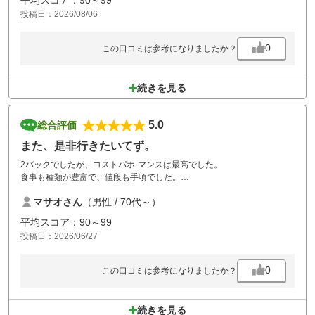
だからこそ、惜しいなと思えるラウンドでした。
投稿日：2026/08/06
0
この口コミは参考になりましたか？
続きを見る
5.0
総合評価
また、是非行きたいてず。
2バックでしたが、コストパホ-マンスは最高でした。
食事も種類が豊富で、値段も手頃でした。
食事コ-スで予約しましたが、金額内で食べられる物も多く、良かったで
マサオさん
（男性 / 70代～）
す。
ロッカーヒィもありませんし、とにかくコ-スも良くて、また、是非いき
平均スコア：90～99
たいです。
投稿日：2026/06/27
皆様も一度行ってみて下さい。
0
この口コミは参考になりましたか？
続きを見る