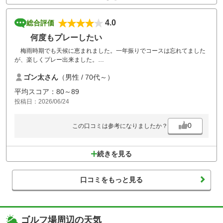
4.0
総合評価
何度もプレーしたい
梅雨時期でも天候に恵まれました。一年振りでコースは忘れてました
が、楽しくプレー出来ました。
ゴン太さん
（男性 / 70代～）
昼食の冷やし中華にマヨネーズを追加して頂き美味しく頂きました。
平均スコア：80～89
条件が揃えば、何度もプレーしたいゴルフ場です。
投稿日：2026/06/24
0
この口コミは参考になりましたか？
続きを見る
口コミをもっと見る
ゴルフ場周辺の天気