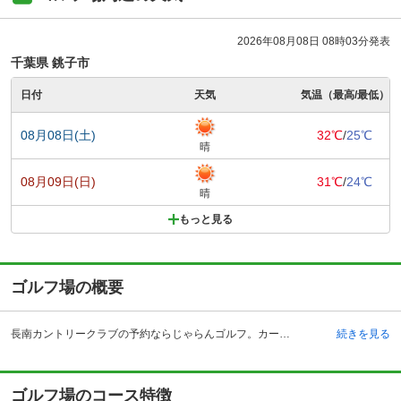
2026年08月08日 08時03分発表
千葉県 銚子市
日付
天気
気温（最高/最低）
08月08日(土)
32℃
/
25℃
晴
08月09日(日)
31℃
/
24℃
晴
もっと見る
ゴルフ場の概要
長南カントリークラブの予約ならじゃらんゴルフ。カートの有無や利用税、キャンセル料、ナイター設備、駐車場などのコース情報はもちろん、口コミ、フォトギャラリーなどコースの難易度や攻略に役立つ情報充実、予約する度にポイントが貯まるのでお得にゴルフをお楽しみ頂けます。 長南カントリークラブは、館山自動車道の市原インターチェンジから20キロメートルの場所にあるゴルフ場です。東京湾アクアライン経由で来ることも可能で、「首都圏からのアクセスが良い」という点でも人気のゴルフ場です。18ホールある丘陵コースには、練習場として頻繁に来場する女子プロゴルファーも。クラブバスも月曜日のセルフデー以外は運行していますので、電車を使ってゴルフに来ることも出来ます。クラブハウスは広々としていて、レストランの料理はランチメニューが豊富で美味しいと評判です。ゴルフのプレー以外でもゆったりと楽しめるゴルフ場です。1人でも楽しみたい方はオープンコンペを開催しているので、気軽に参加するのもおすすめです。
続きを見る
ゴルフ場のコース特徴