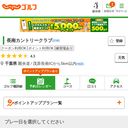
1
長南カントリークラブ
登録
(詳細)
クーポン利用OK
ポイント利用OK
練習場あり
4.3
天気
千葉県
圏央道 ⁄ 茂原長南ICから5km以内
(地図)
ポイントアッププランあり
ゴルフ場詳細
予約カレンダー
コース
口コミ
アクセス
ポイントアッププラン一覧
プレー日を選択してください