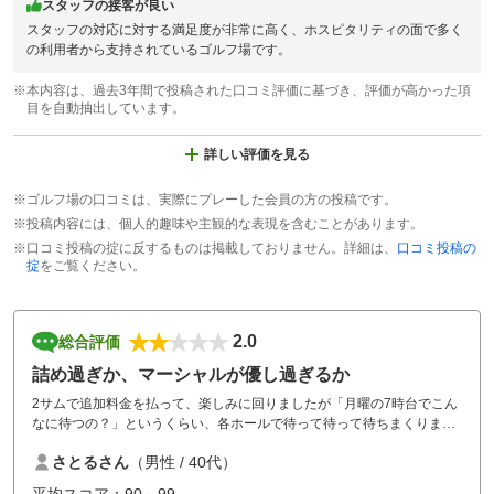
スタッフの接客が良い
スタッフの対応に対する満足度が非常に高く、ホスピタリティの面で多く
の利用者から支持されているゴルフ場です。
※本内容は、過去3年間で投稿された口コミ評価に基づき、評価が高かった項
目を自動抽出しています。
詳しい評価を見る
※ゴルフ場の口コミは、実際にプレーした会員の方の投稿です。
※投稿内容には、個人的趣味や主観的な表現を含むことがあります。
※口コミ投稿の掟に反するものは掲載しておりません。詳細は、
口コミ投稿の
掟
をご覧ください。
2.0
総合評価
詰め過ぎか、マーシャルが優し過ぎるか
2サムで追加料金を払って、楽しみに回りましたが「月曜の7時台でこん
なに待つの？」というくらい、各ホールで待って待って待ちまくりまし
た。ハーフ2時間半は掛かりましたので、1時間ずつは待ち時間です。
さとるさん
（男性 / 40代）
コースとしては程良く広く、メンテナンスもそれなり、特にグリーンは
夏でも焼けすぎるでも無い、良いコースでした。
平均スコア：90～99