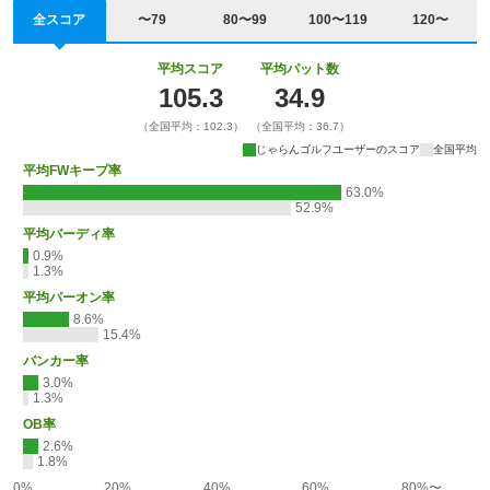
全スコア
〜79
80〜99
100〜119
120〜
平均スコア
平均パット数
105.3
34.9
（全国平均：102.3）
（全国平均：36.7）
じゃらんゴルフユーザーのスコア
全国平均
平均FWキープ率
63.0%
52.9%
平均バーディ率
0.9%
1.3%
平均パーオン率
8.6%
15.4%
バンカー率
3.0%
1.3%
OB率
2.6%
1.8%
0%
20%
40%
60%
80%〜