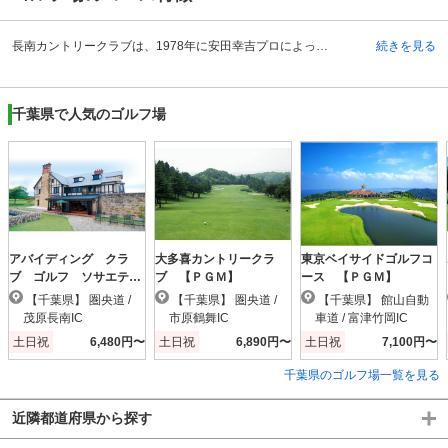
長南カントリークラブは、1978年に安田幸吉プロによって設計されました。日本ならではとも言える景観と丘陵の地形を上手に生かしたゴルフ場ということで、正統派のコースを愛する方々がたくさんいます。飛距離よりもコントロールを重視したプレーが必要になってきますので、パワーだけでゴルフをする人々も、正確なショットやコントロールなどが上達できる場所だと言われています。技術を磨きたいゴルファーに人気があります。また長南カントリークラブは、18ホールのコースを持っています。オーソドックスに見えるコースですが、グリーンの周囲にはバンカーが多く設置されている、戦略的な部分があることからもゴルフが上達しやすいコースであると言えます。
続きを見る
千葉県で人気のゴルフ場
アバイディング クラ
大多喜カントリークラ
東京ベイサイドゴルフコ
ブ ゴルフ ソサエテ
ブ 【ＰＧＭ】
ース 【ＰＧＭ】
ィ 【ＰＧＭ】
【千葉県】 圏央道 /
【千葉県】 圏央道 /
【千葉県】 館山自動
茂原長南IC
市原鶴舞IC
車道 / 富津竹岡IC
土日祝
6,480円〜
土日祝
6,890円〜
土日祝
7,100円〜
千葉県のゴルフ場一覧を見る
近隣都道府県から探す