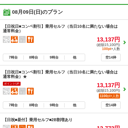
08月09日(日)
のプラン
【日祝日■コンペ割引】乗用セルフ（当日10名に満たない場合は
通常料金）
13,137円
(総額15,100円)
100pt
×人数
7時台
8時台
9時台
他
空14枠
【日祝日■コンペ割引】乗用セルフ（当日10名に満たない場合は
通常料金）★
ポイントUP
13,137円
(総額15,100円)
1100
pt×人数
7時台
8時台
9時台
他
空14枠
【日祝■昼付】乗用セルフ■2B割増あり