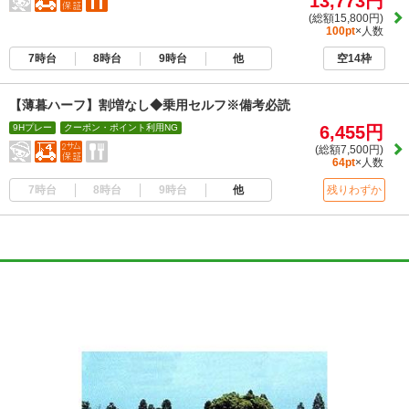
13,773円
(総額15,800円)
100pt
×人数
7時台
8時台
9時台
他
空14枠
【薄暮ハーフ】割増なし◆乗用セルフ※備考必読
9Hプレー
クーポン・ポイント利用NG
6,455円
(総額7,500円)
64pt
×人数
7時台
8時台
9時台
他
残りわずか