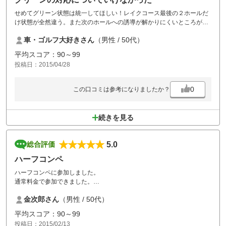
せめてグリーン状態は統一してほしい！レイクコース最後の２ホールだ
け状態が全然違う。また次のホールへの誘導が解かりにくいところが幾
つかありました。改善を希望します。
車・ゴルフ大好きさん
（男性 / 50代）
平均スコア：90～99
投稿日：2015/04/28
0
この口コミは参考になりましたか？
続きを見る
5.0
総合評価
ハーフコンペ
ハーフコンペに参加しました。
通常料金で参加できました。
上位入賞だけでなく、飛び賞、また参加賞もありお得感がありました。
金次郎さん
（男性 / 50代）
運よく上位入賞し、フルーツセットをいただきました。
コースもよく整備されており楽しくプレーが出来ました。
平均スコア：90～99
投稿日：2015/02/13