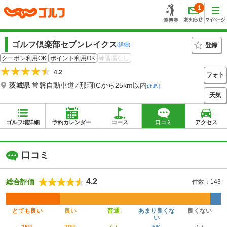
1
ゴルフ倶楽部セブンレイクス
登録
(詳細)
クーポン利用OK
ポイント利用OK
練習場なし
4.2
フォト
茨城県
常磐自動車道 ⁄ 那珂ICから25km以内
(地図)
天気
ゴルフ場詳細
予約カレンダー
コース
口コミ
アクセス
口コミ
4.2
総合評価
件数：143
とても良い
良い
普通
あまり良くな
良くない
い