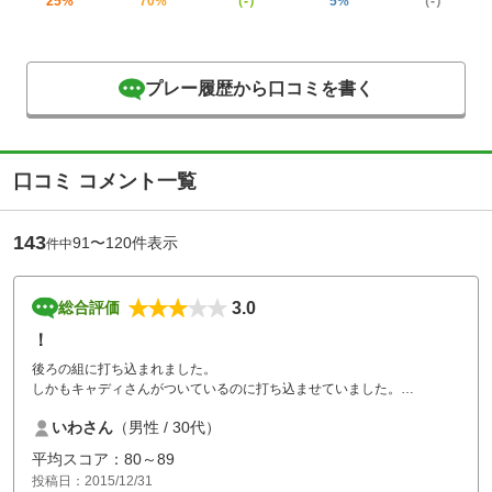
25%
70%
（-）
5%
（-）
プレー履歴から口コミを書く
口コミ コメント一覧
143
91〜120件表示
件中
3.0
総合評価
！
後ろの組に打ち込まれました。
しかもキャディさんがついているのに打ち込ませていました。
ゴルフ場にはキャディさんの教育をお願いしたいです。
いわさん
（男性 / 30代）
それとプレイヤーも最低限のマナーを覚えましょう。
平均スコア：80～89
投稿日：2015/12/31