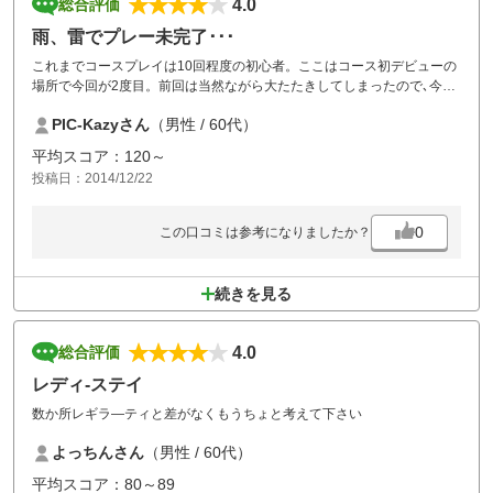
4.0
総合評価
雨、雷でプレー未完了･･･
これまでコースプレイは10回程度の初心者。ここはコース初デビューの
場所で今回が2度目。前回は当然ながら大たたきしてしまったので､今回
はリベンジ予定だったが、雨にたたられメタメタ。加えて雷でプレー未
PIC-Kazyさん
（男性 / 60代）
完了。こんな初心者でも、丁寧にスイングすればなんとかそこそこのス
コアを残せるトリッキーで難しいホールも。次回、また機会を見て、今
平均スコア：120～
度こそ本当にリベンジします。
投稿日：2014/12/22
0
この口コミは参考になりましたか？
続きを見る
4.0
総合評価
レディ‐ステイ
数か所レギラ―ティと差がなくもうちょと考えて下さい
よっちんさん
（男性 / 60代）
平均スコア：80～89