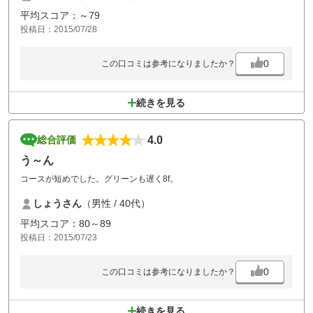
ていない人が多く、1ホールで2～3個のマークを直してきました。アル
平均スコア：～79
カリ温泉は気持ちよく、ワンハーフでこの料金ならまた来てみたいゴル
投稿日：2015/07/28
フ場です。
0
この口コミは参考になりましたか？
続きを見る
4.0
総合評価
う～ん
コースが短めでした。グリーンも遅く8f。
しょうさん
（男性 / 40代）
平均スコア：80～89
投稿日：2015/07/23
0
この口コミは参考になりましたか？
続きを見る