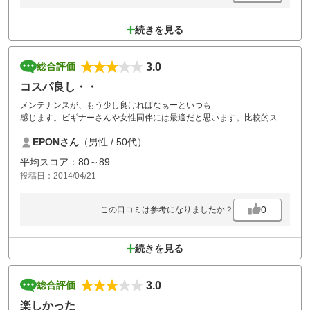
もカツカレーもあげたてでおいしかったです。
続きを見る
コスパバツグン
日曜日でも１．５Ｒランチ付、２Ｂ11,060円。
3.0
総合評価
温泉◎
お風呂も温泉で気持ちいい。もう少し上質のシャンプーとコンディショ
コスパ良し・・
ナーが置いてあったらなお良し。また、化粧落としと洗顔石鹸がないの
メンテナンスが、もう少し良ければなぁーといつも
で、持参の必要あります。
感じます。ビギナーさんや女性同伴には最適だと思います。比較的スコ
アが纏まるコースの印象です。
インターからゴルフ場まで、ローソン、セブンイレブンなどコンビニた
EPONさん
（男性 / 50代）
くさんあります。
平均スコア：80～89
投稿日：2014/04/21
0
この口コミは参考になりましたか？
続きを見る
3.0
総合評価
楽しかった