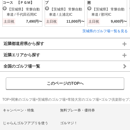
コース 【ＰＧＭ】
ブ
慈
【茨城県】 常磐自動
【茨城県】 常磐自動
【茨城県】 常磐自動
車道 / 千代田石岡IC
車道 / 土浦北IC
車道 / 那珂IC
土日祝
7,490円〜
土日祝
11,000円〜
土日祝
9,400円〜
茨城県のゴルフ場一覧を見る
近隣都道府県から探す
近隣エリアから探す
全国のゴルフ場一覧
このページのTOPへ
TOP
関東のゴルフ場
茨城県のゴルフ場
常陸大宮のゴルフ場
ゴルフ倶楽部セブ
キャンペーン・特集
無料プレー券・優待券
じゃらんゴルフアプリを使う
ゴルマジ！