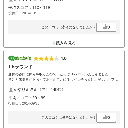
平均スコア：110～119
投稿日：2014/10/06
0
この口コミは参考になりましたか？
続きを見る
4.0
総合評価
1.5ラウンド
連休の谷間に休みを取ったので，たっぷり27ホール楽しみました。
意外と来場者がおおくてホールごとに少しずつ待ちましたが，ハーフ2
時間少々だったので，スムーズだったと思います。
かなりんさん
（男性 / 40代）
ダイナミックな谷越え続き，岩がゴロゴロ転がっているコースがあるな
ど変化に富んでいていいですね。
平均スコア：90～99
投稿日：2014/09/23
0
この口コミは参考になりましたか？