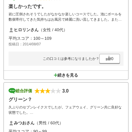
楽しかったです。
岩に圧倒されそうでしたがなかなか楽しいコースでした。池にボールを
数個寄付してきた気持ちはお風呂で綺麗に洗い流してきました。また挑
戦したいと思います！
ヒロリンさん
（女性 / 40代）
平均スコア：100～109
投稿日：2014/08/07
0
この口コミは参考になりましたか？
続きを見る
3.0
総合評価
グリーン？
久ぶりのセブンレイクスでしたが。フェアウェイ、グリーン共に良好な
状態でした。
だだ、グリーンが重くて手こずりました。出来ればもう少し速くしてほ
みつおさん
（男性 / 60代）
しいです。
楽しくゴルフは出来ました。
平均スコア：90～99