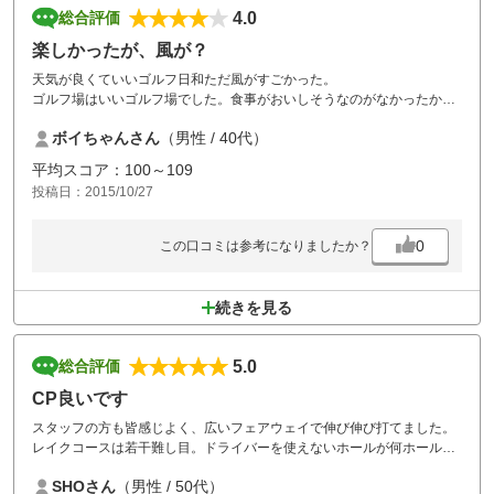
4.0
総合評価
楽しかったが、風が？
天気が良くていいゴルフ日和ただ風がすごかった。
ゴルフ場はいいゴルフ場でした。食事がおいしそうなのがなかったかな
ー？コスパは最高だと思います。
ボイちゃんさん
（男性 / 40代）
また行きます。
平均スコア：100～109
投稿日：2015/10/27
0
この口コミは参考になりましたか？
続きを見る
5.0
総合評価
CP良いです
スタッフの方も皆感じよく、広いフェアウェイで伸び伸び打てました。
レイクコースは若干難し目。ドライバーを使えないホールが何ホールか
あり、そういうホールはかなり戦略を考えないとパーが取れません。少
SHOさん
（男性 / 50代）
し残念なのは、グリーンがかなり遅いこと。また、ボールマークを直し