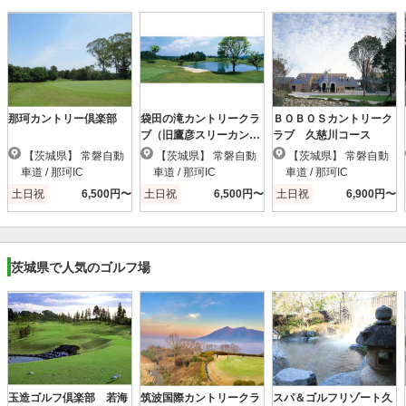
那珂カントリー倶楽部
袋田の滝カントリークラ
ＢＯＢＯＳカントリーク
ブ（旧鷹彦スリーカント
ラブ 久慈川コース
リー）
【茨城県】 常磐自動
【茨城県】 常磐自動
【茨城県】 常磐自動
車道 / 那珂IC
車道 / 那珂IC
車道 / 那珂IC
土日祝
6,500円〜
土日祝
6,500円〜
土日祝
6,900円〜
茨城県で人気のゴルフ場
玉造ゴルフ倶楽部 若海
筑波国際カントリークラ
スパ＆ゴルフリゾート久