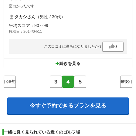
面白かったです
タカシさん
（男性 / 30代）
平均スコア：90～99
投稿日：2014/04/11
0
この口コミは参考になりましたか？
続きを見る
3
4
5
最初
最後
今すぐ予約できる
プランを見る
一緒に良く見られている近くのゴルフ場