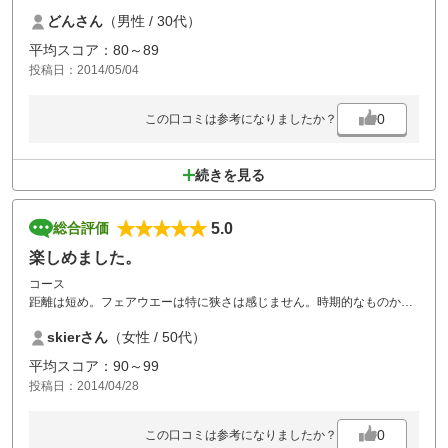
どんさん
（男性 / 30代）
平均スコア：80～89
投稿日：2014/05/04
0
この口コミは参考になりましたか？
続きを見る
5.0
総合評価
楽しめました。
コース
距離は短め。フェアウエーは特に狭さは感じません。時期的なものか、
グリーンは少々荒れ気味。
skierさん
（女性 / 50代）
１．５Ｒで全コースまわりましたが、どこもそれほど難しいコースはあ
りませんので、楽しくまわれます。谷超えも、岩越えもレギュラーから
平均スコア：90～99
キャリーで150飛べば問題なし。
投稿日：2014/04/28
ランチ
女性向けのパスタとかサンドイッチというこじゃれたメニューは一切な
0
この口コミは参考になりましたか？
し。カレー、天津丼、鳥からあげ、といったガッツリ系多し。鳥唐揚げ