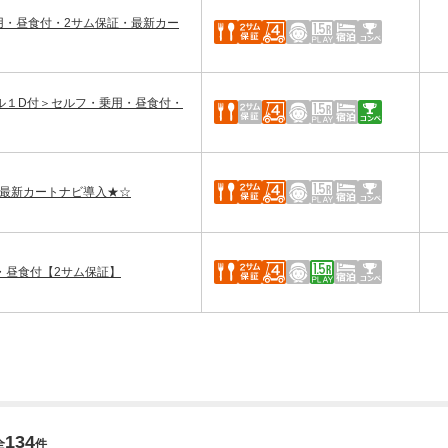
用・昼食付・2サム保証・最新カー
ル１D付＞セルフ・乗用・昼食付・
・最新カートナビ導入★☆
用・昼食付【2サム保証】
134
全
件