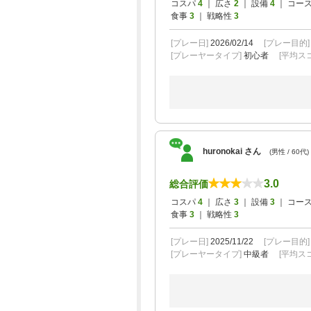
コスパ
4
｜ 広さ
2
｜ 設備
4
｜ コー
食事
3
｜ 戦略性
3
[プレー日]
2026/02/14
[プレー目的
[プレーヤータイプ]
初心者
[平均スコ
huronokai さん
(男性 / 60代)
3.0
総合評価
コスパ
4
｜ 広さ
3
｜ 設備
3
｜ コー
食事
3
｜ 戦略性
3
[プレー日]
2025/11/22
[プレー目的
[プレーヤータイプ]
中級者
[平均スコ