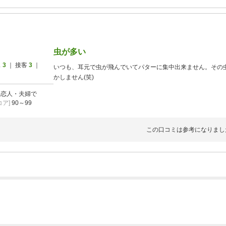
虫が多い
ス
3
｜ 接客
3
｜
いつも、耳元で虫が飛んでいてパターに集中出来ません。その
かしません(笑)
]
恋人・夫婦で
ア]
90～99
この口コミは参考になりまし