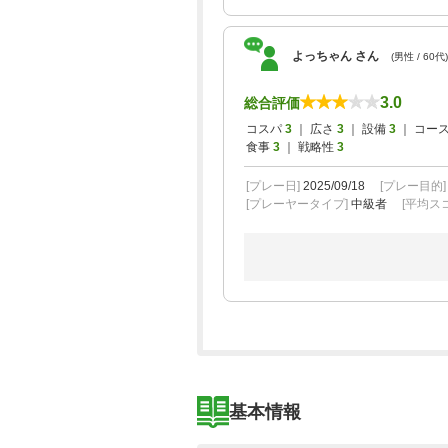
よっちゃん さん
(男性 / 60代)
3.0
総合評価
コスパ
3
｜ 広さ
3
｜ 設備
3
｜ コー
食事
3
｜ 戦略性
3
[プレー日]
2025/09/18
[プレー目的
[プレーヤータイプ]
中級者
[平均スコ
基本情報