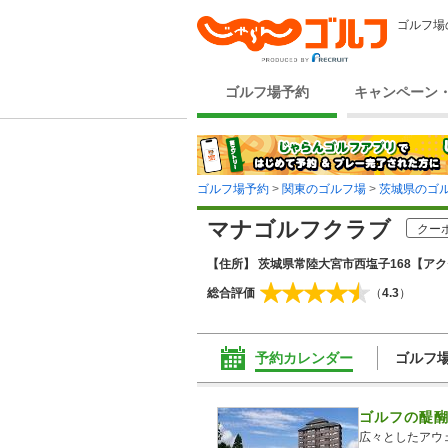
ゴルフ場
ゴルフ場予約
キャンペーン
ゴルフ場予約
>
関東のゴルフ場
>
茨城県のゴ
マナゴルフクラブ
クー
【住所】 茨城県常陸大宮市西塩子168
【アク
総合評価
（
4.3
）
予約カレンダー
ゴルフ
ゴルフの醍
広々としたアウ