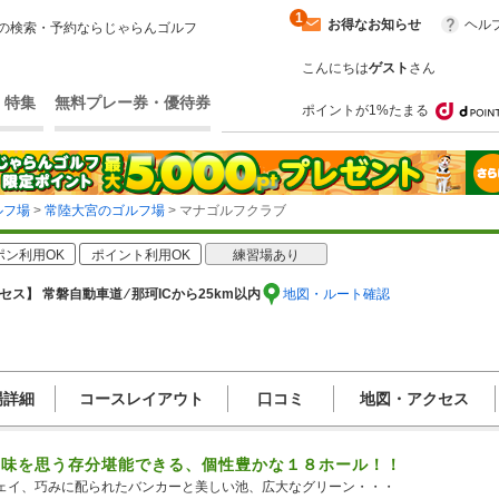
1
お得なお知らせ
ヘル
の検索・予約ならじゃらんゴルフ
こんにちは
ゲスト
さん
・特集
無料プレー券・優待券
ポイントが1%たまる
ルフ場
>
常陸大宮のゴルフ場
> マナゴルフクラブ
ポン利用OK
ポイント利用OK
練習場あり
セス】 常磐自動車道 ⁄ 那珂ICから25km以内
地図・ルート確認
場詳細
コースレイアウト
口コミ
地図・アクセス
醐味を思う存分堪能できる、個性豊かな１８ホール！！
ェイ、巧みに配られたバンカーと美しい池、広大なグリーン・・・
