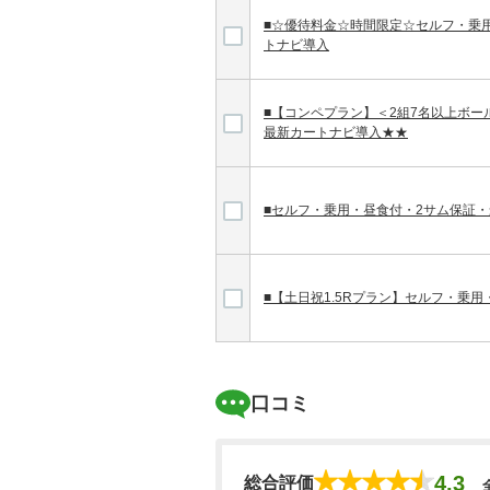
■☆優待料金☆時間限定☆セルフ・乗
トナビ導入
■【コンペプラン】＜2組7名以上ボー
最新カートナビ導入★★
■セルフ・乗用・昼食付・2サム保証
■【土日祝1.5Rプラン】セルフ・乗
口コミ
4.3
総合評価