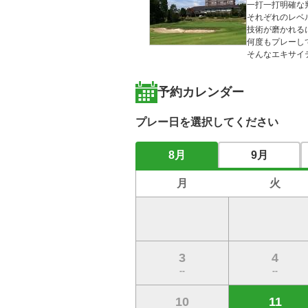
一打一打明確な
それぞれのレベ
技術が磨かれる
何度もプレーし
そんなエキサイ
予約カレンダー
プレー日を選択してください
8月
9月
月
火
3
4
--
--
10
11