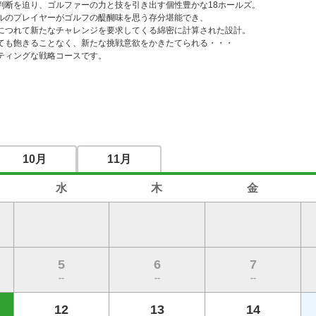
判断を迫り、ゴルファーの力と技を引き出す個性豊かな18ホールズ。

ルのプレイヤーがゴルフの醍醐味を思う存分堪能でき、

につれて新たなチャレンジを要求してくる綿密に計算された設計。

ても飽きることなく、新たな挑戦意欲をかきたてられる・・・

ティングな戦略コースです。
10月
11月
水
木
金
5
6
7
--
--
--
12
13
14