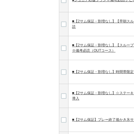
■ジュニア応援プラン※備考必読/ナビ導入
■【2サム保証・割増なし】【早朝スル
読
■【2サム保証・割増なし】【スルー
※備考必読（OUTコース）
■【2サム保証・割増なし】時間帯限
■【2サム保証・割増なし】☆ステー
導入
■【2サム保証】プレー終了後かき氷