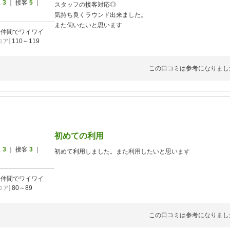
ス
3
｜ 接客
5
｜
スタッフの接客対応◎
気持ち良くラウンド出来ました。
また伺いたいと思います
]
仲間でワイワイ
ア]
110～119
この口コミは参考になりまし
初めての利用
ス
3
｜ 接客
3
｜
初めて利用しました。また利用したいと思います
]
仲間でワイワイ
ア]
80～89
この口コミは参考になりまし