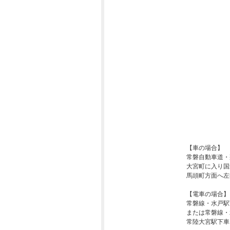
【車の場合】
常磐自動車道・
大宮町に入り国
馬頭町方面へ左
【電車の場合】
常磐線・水戸駅
または常磐線・
常陸大宮駅下車