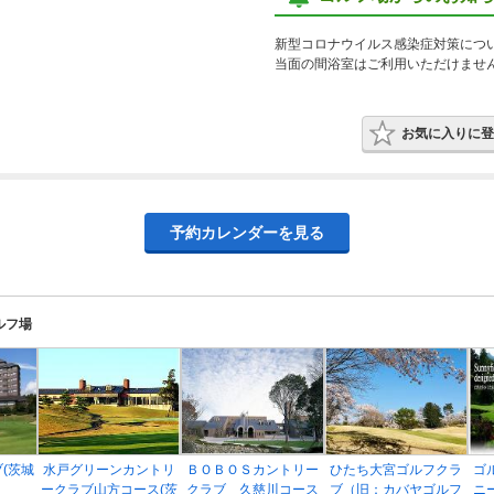
新型コロナウイルス感染症対策につ
当面の間浴室はご利用いただけませ
お気に入りに登
予約カレンダーを見る
ルフ場
(茨城
水戸グリーンカントリ
ＢＯＢＯＳカントリー
ひたち大宮ゴルフクラ
ゴ
ークラブ山方コース(茨
クラブ 久慈川コース
ブ（旧：カバヤゴルフ
ニ