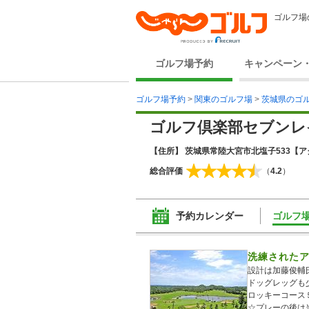
ゴルフ場
ゴルフ場予約
キャンペーン
ゴルフ場予約
>
関東のゴルフ場
>
茨城県のゴ
ゴルフ倶楽部セブンレ
【住所】 茨城県常陸大宮市北塩子533
【ア
総合評価
（
4.2
）
予約カレンダー
ゴルフ
洗練された
設計は加藤俊輔
ドッグレッグも
ロッキーコース
☆プレーの後は