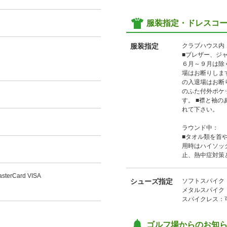
服装指定・ドレスコ
服装指定
クラブハウス内
■ブレザー、ジ
６月～９月は除く
場はお断りしま
の入退場はお断
のふた付外ポケ
す。 ■襟と袖
れて下さい。
ラウンド中：
■タオル類を首
用時はハイソッ
止、熱中症対策
sterCard VISA
シューズ指定
ソフトスパイク
メタルスパイク
スパイクレス：
ゴルフ場からのお知