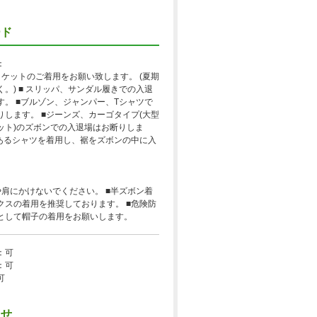
ード
：
ャケットのご着用をお願い致します。 (夏期
。) ■ スリッパ、サンダル履きでの入退
す。 ■ブルゾン、ジャンパー、Tシャツで
りします。 ■ジーンズ、カーゴタイプ(大型
ット)のズボンでの入退場はお断りしま
のあるシャツを着用し、裾をズボンの中に入
や肩にかけないでください。 ■半ズボン着
クスの着用を推奨しております。 ■危険防
として帽子の着用をお願いします。
：可
：可
可
らせ