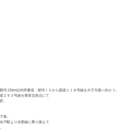
那珂 25km以内常磐道・那珂ＩＣから国道１１８号線を大子方面へ向かう。
道２９３号線を東富交差点にて
折。
下車。
水戸駅より水郡線に乗り換えて
。