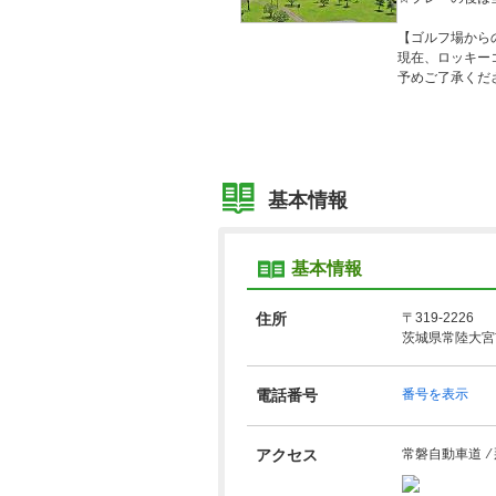
【ゴルフ場から
現在、ロッキー
予めご了承くだ
基本情報
基本情報
住所
〒319-2226
茨城県常陸大宮
電話番号
番号を表示
アクセス
常磐自動車道 ⁄ 