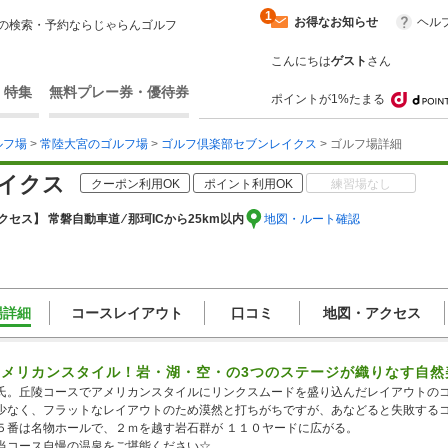
1
お得なお知らせ
ヘル
の検索・予約ならじゃらんゴルフ
こんにちは
ゲスト
さん
・特集
無料プレー券・優待券
ポイントが1%たまる
ルフ場
>
常陸大宮のゴルフ場
>
ゴルフ倶楽部セブンレイクス
> ゴルフ場詳細
イクス
クーポン利用OK
ポイント利用OK
練習場なし
クセス】 常磐自動車道 ⁄ 那珂ICから25km以内
地図・ルート確認
場詳細
コースレイアウト
口コミ
地図・アクセス
アメリカンスタイル！岩・湖・空・の3つのステージが織りなす自然
氏。丘陵コースでアメリカンスタイルにリンクスムードを盛り込んだレイアウトの
少なく、フラットなレイアウトのため漠然と打ちがちですが、あなどると失敗する
５番は名物ホールで、２ｍを越す岩石群が １１０ヤードに広がる。
当コース自慢の温泉をご堪能ください☆