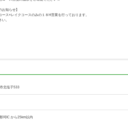
のお知らせ】
コース×レイクコースのみの１８H営業を行っております。
さい。
市北塩子533
那珂IC から25km以内