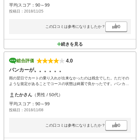
が良いと思います。前の組を待っているだけなのに、警告音はないです
平均スコア：90～99
よ～
投稿日：2018/11/25
0
この口コミは参考になりましたか？
続きを見る
4.0
総合評価
バンカーが。。。。。。
雨の翌日でカートの乗り入れが出来なかったのは残念でした。ただその
ような規定があることでコースの状態は綺麗で良かったです。バンカー
は噂通り面倒でした。他のコースではラッキーでグリーンに乗りそうな
たかさん
（男性 / 50代）
ボールも全てバンカーの中に、、、、、
また行こうと思います
平均スコア：90～99
投稿日：2018/11/08
0
この口コミは参考になりましたか？