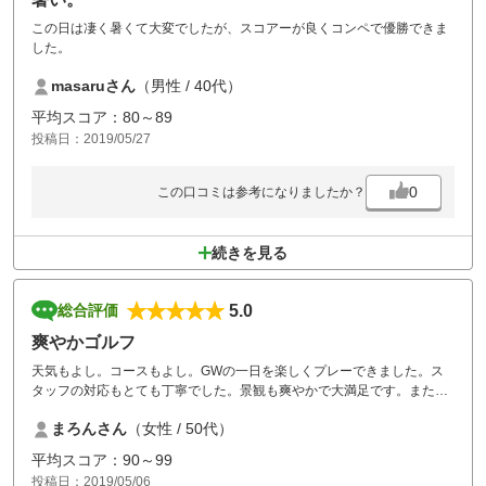
この日は凄く暑くて大変でしたが、スコアーが良くコンペで優勝できま
した。
masaruさん
（男性 / 40代）
平均スコア：80～89
投稿日：2019/05/27
0
この口コミは参考になりましたか？
続きを見る
5.0
総合評価
爽やかゴルフ
天気もよし。コースもよし。GWの一日を楽しくプレーできました。ス
タッフの対応もとても丁寧でした。景観も爽やかで大満足です。また利
用したいです。
まろんさん
（女性 / 50代）
平均スコア：90～99
投稿日：2019/05/06