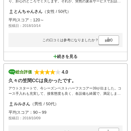
り、肝心のところでミスします。それが、突然の麦茶サービスでお話し
して我に返って落ち着きました。何と104というベストスコア更新とな
とんちゃんさん
（女性 / 50代）
り嬉しい限りです。もう感謝です。又行きたいです。帰りにクロワッサ
ン美味でした。だから、コーヒー持ち帰りあるといいなぁ。
平均スコア：120～
投稿日：2018/10/14
0
この口コミは参考になりましたか？
続きを見る
4.0
総合評価
久々の笠間CCは良かったです。
アウトスタートで、今シーズンベストハーフスコアー39が出ました。コ
ース手入れも充実して、接客態度も良く、各設備も綺麗で、満足しまし
た。
ルルさん
（男性 / 50代）
平均スコア：90～99
投稿日：2018/10/09