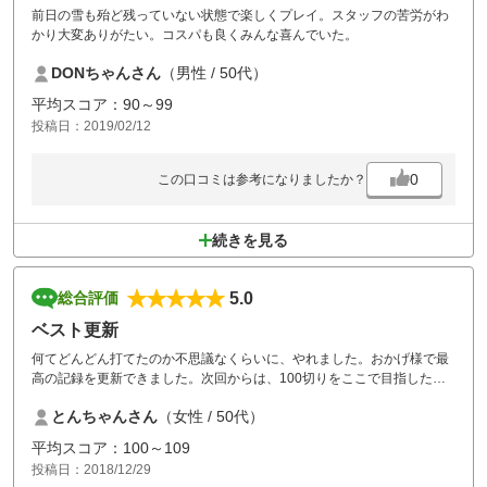
前日の雪も殆ど残っていない状態で楽しくプレイ。スタッフの苦労がわ
かり大変ありがたい。コスパも良くみんな喜んでいた。
DONちゃんさん
（男性 / 50代）
平均スコア：90～99
投稿日：2019/02/12
0
この口コミは参考になりましたか？
続きを見る
5.0
総合評価
ベスト更新
何てどんどん打てたのか不思議なくらいに、やれました。おかげ様で最
高の記録を更新できました。次回からは、100切りをここで目指したい
です。安いプランあれば
とんちゃんさん
（女性 / 50代）
お仕事休んでも行きたいです。とにかく気付くといい感じで、平常心を
保てます。
平均スコア：100～109
投稿日：2018/12/29