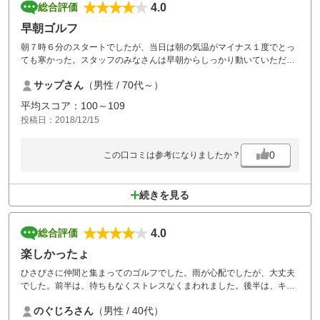
4.0
総合評価
早朝ゴルフ
朝７時６分のスタートでしたが、当日は朝の気温がマイナス１度でとっ
ても寒かった。スタッフのみなさんは早朝からしっかり動いていただ
き、ありがたかったです。コースは思ったほど混んでいなかったのでも
サップさん
（男性 / 70代～）
う少し遅くても良かったかなと思いました。おとついの雨のためコース
内にカートが入っていけなかったのが残念。足の悪い自分には少しつら
平均スコア：100～109
かったです。でもすごくリーズナブルだプレーができて仲間に喜ばれま
投稿日：2018/12/15
した。楽しかった(笑)
0
この口コミは参考になりましたか？
続きを見る
4.0
総合評価
楽しかったょ
ひさびさに仲間と集まってのゴルフでした。雨が心配でしたが、大丈夫
でした。前半は、待ちもなくストレスなくまわれました。後半は、キャ
ディー付きの前の組で少し待たされましたが、そんなに気になりません
のぐじろさん
（男性 / 40代）
でした。ただ、カートの遅れを知らせる仕組みは、前の組を考慮した方