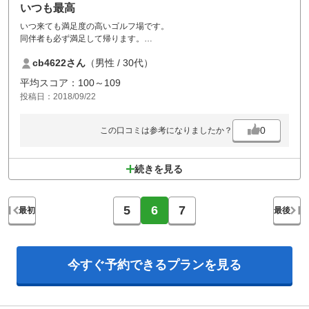
いつも最高
いつ来ても満足度の高いゴルフ場です。
同伴者も必ず満足して帰ります。
この価格で水戸笠間エリアでほ一番好きなゴルフ場です。
cb4622さん
（男性 / 30代）
平均スコア：100～109
投稿日：2018/09/22
0
この口コミは参考になりましたか？
続きを見る
5
6
7
最初
最後
今すぐ予約できる
プランを見る