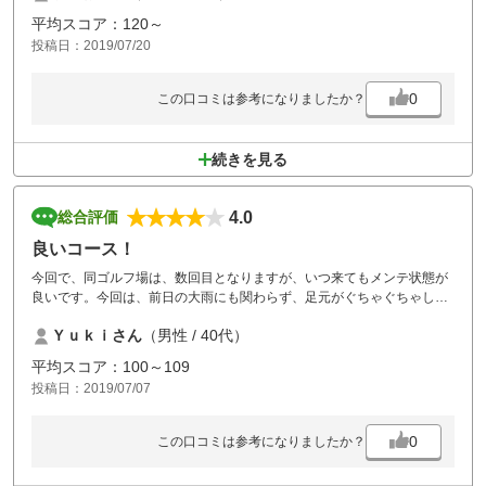
が スタッフの方達も感じ良く、次回は是非リベンジしに来たいと思いま
平均スコア：120～
した
投稿日：2019/07/20
0
この口コミは参考になりましたか？
続きを見る
4.0
総合評価
良いコース！
今回で、同ゴルフ場は、数回目となりますが、いつ来てもメンテ状態が
良いです。今回は、前日の大雨にも関わらず、足元がぐちゃぐちゃして
おらず、バンカーも最大限の水抜きがされていました。また、コース内
Ｙｕｋｉさん
（男性 / 40代）
に雑草も生えておらず、ご苦労なさっていると思いますた。また、来ま
す！
平均スコア：100～109
投稿日：2019/07/07
0
この口コミは参考になりましたか？