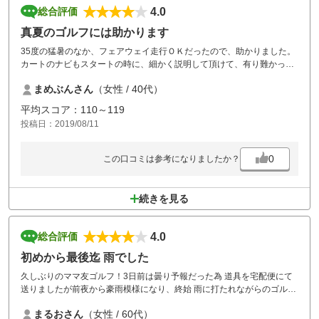
4.0
総合評価
真夏のゴルフには助かります
35度の猛暑のなか、フェアウェイ走行ＯＫだったので、助かりました。
カートのナビもスタートの時に、細かく説明して頂けて、有り難かった
です
まめぶんさん
（女性 / 40代）
スタート時間に、遅れるのは嫌なので、早めに到着していたら、「も
平均スコア：110～119
し、よろしければ、早いスタートが空いてるので、早めますか？」と、
投稿日：2019/08/11
声を掛けていただき、スタートを早くしてもらえました。
心遣い、感謝します。
お風呂、ロッカーも綺麗で、気持ち良く使わせていただきました
0
この口コミは参考になりましたか？
食事も美味しかったです
また、来たいです
続きを見る
4.0
総合評価
初めから最後迄 雨でした
久しぶりのママ友ゴルフ！3日前は曇り予報だった為 道具を宅配便にて
送りましたが前夜から豪雨模様になり、終始 雨に打たれながらのゴルフ
になりましたが ママ友達との楽しいお喋りのおかげで楽しいゴルフにな
まるおさん
（女性 / 60代）
りました。あの大雨の中 プレーする方々が結構いらしたのが意外でした