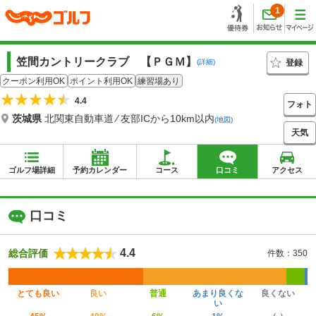
1
笠間カントリークラブ 【ＰＧＭ】
登録
(詳細)
クーポン利用OK
ポイント利用OK
練習場あり
4.4
フォト
茨城県
北関東自動車道 ⁄ 友部ICから10km以内
(地図)
天気
ゴルフ場詳細
予約カレンダー
コース
口コミ
アクセス
口コミ
4.4
総合評価
件数：350
とても良い
良い
普通
あまり良くな
良くない
い