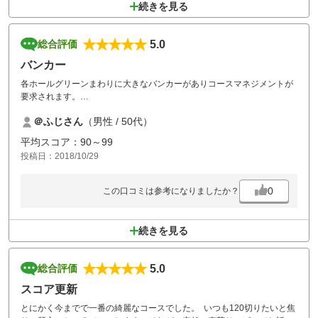
続きを見る
5.0
総合評価
バンカー
各ホールグリーンまわりに大きなバンカーがありコースマネジメントが
要求されます。
指定昼食付きでしたが食事の種類も豊富で追加料金もなくとてもおいし
＠ふじさん
（男性 / 50代）
かったです。
平均スコア：90～99
投稿日：2018/10/29
0
この口コミは参考になりましたか？
続きを見る
5.0
総合評価
スコア更新
とにかく今までで一番の綺麗なコースでした。 いつも120切りたいと焦