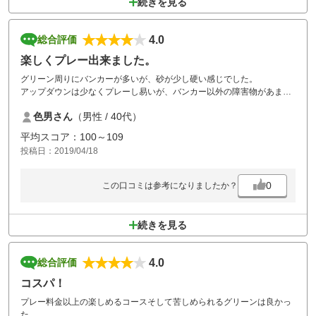
続きを見る
4.0
総合評価
楽しくプレー出来ました。
グリーン周りにバンカーが多いが、砂が少し硬い感じでした。
アップダウンは少なくプレーし易いが、バンカー以外の障害物があまり
なく、単調なコースでした。
色男さん
（男性 / 40代）
ランチのメニューはバリエーションも豊富で美味しかったが、量は少な
めです。
平均スコア：100～109
トイレが狭くて朝混んでました。
投稿日：2019/04/18
0
この口コミは参考になりましたか？
続きを見る
4.0
総合評価
コスパ！
プレー料金以上の楽しめるコースそして苦しめられるグリーンは良かっ
た。