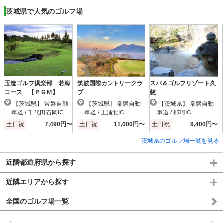
茨城県で人気のゴルフ場
玉造ゴルフ倶楽部 若海
筑波国際カントリークラ
スパ＆ゴルフリゾート久
コース 【ＰＧＭ】
ブ
慈
【茨城県】 常磐自動
【茨城県】 常磐自動
【茨城県】 常磐自動
車道 / 千代田石岡IC
車道 / 土浦北IC
車道 / 那珂IC
土日祝
7,490円〜
土日祝
11,000円〜
土日祝
9,400円〜
茨城県のゴルフ場一覧を見る
近隣都道府県から探す
近隣エリアから探す
全国のゴルフ場一覧