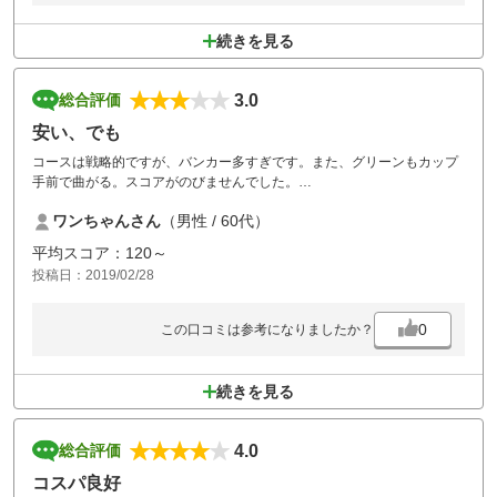
続きを見る
3.0
総合評価
安い、でも
コースは戦略的ですが、バンカー多すぎです。また、グリーンもカップ
手前で曲がる。スコアがのびませんでした。
プレー中、結構前が詰まっていて、平日だけどお客様入れすぎですか
ワンちゃんさん
（男性 / 60代）
ね。
平均スコア：120～
コスパは非常に気に入っています。
投稿日：2019/02/28
0
この口コミは参考になりましたか？
続きを見る
4.0
総合評価
コスパ良好