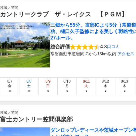
茨城／笠間
カントリークラブ ザ・レイクス 【ＰＧＭ】
三郷から55分、友部ICより5分（常磐
功、樋口久子監修による美しく戦略性
27ホール。
総合評価
4.3
口コミ
常磐自動車道岩間ICから15km以内
アクセス
8/7
8/8
8/9
8/10
8/11
8/12
8/13
金
土
日
月
火
水
木
○
○
○
○
○
○
○
茨城／笠間
富士カントリー笠間倶楽部
ダンロップレディースや茨城オープン