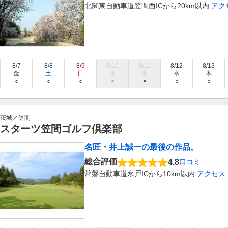
北関東自動車道笠間西ICから20km以内
アク
8/7
8/8
8/9
8/10
8/11
8/12
8/13
金
土
日
月
火
水
木
○
○
○
×
×
○
○
茨城／笠間
スターツ笠間ゴルフ倶楽部
名匠・井上誠一の最後の作品。
総合評価
4.8
口コミ
常磐自動車道水戸ICから10km以内
アクセス