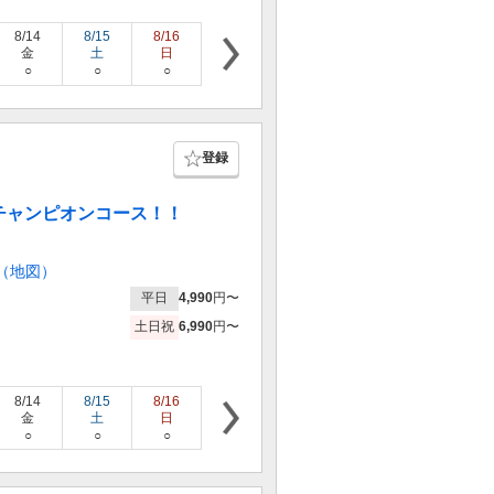
8/14
8/15
8/16
8/17
8/18
8/19
8/20
金
土
日
月
火
水
木
○
○
○
○
○
○
○
登録
チャンピオンコース！！
（地図）
平日
4,990
円〜
土日祝
6,990
円〜
8/14
8/15
8/16
8/17
8/18
8/19
8/20
金
土
日
月
火
水
木
○
○
○
○
○
○
○