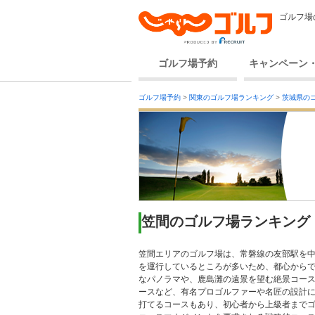
ゴルフ場
ゴルフ場予約
キャンペーン
ゴルフ場予約
>
関東のゴルフ場ランキング
>
茨城県の
笠間のゴルフ場ランキング
笠間エリアのゴルフ場は、常磐線の友部駅を中
を運行しているところが多いため、都心から
なパノラマや、鹿島灘の遠景を望む絶景コース
ースなど、有名プロゴルファーや名匠の設計
打てるコースもあり、初心者から上級者まで