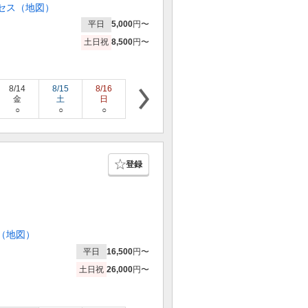
セス（地図）
平日
5,000
円〜
土日祝
8,500
円〜
8/14
8/15
8/16
8/17
8/18
8/19
8/20
金
土
日
月
火
水
木
○
○
○
○
○
○
○
登録
（地図）
平日
16,500
円〜
土日祝
26,000
円〜