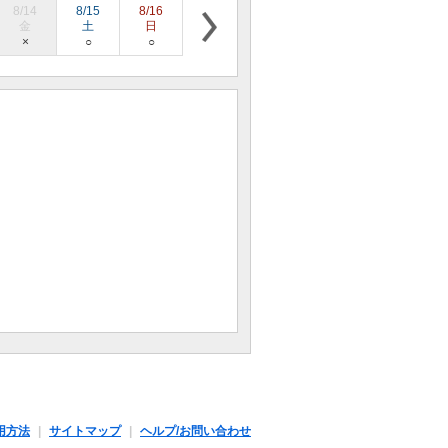
8/14
8/15
8/16
8/17
8/18
8/19
8/20
金
土
日
月
火
水
木
×
○
○
×
×
○
×
用方法
サイトマップ
ヘルプ/お問い合わせ