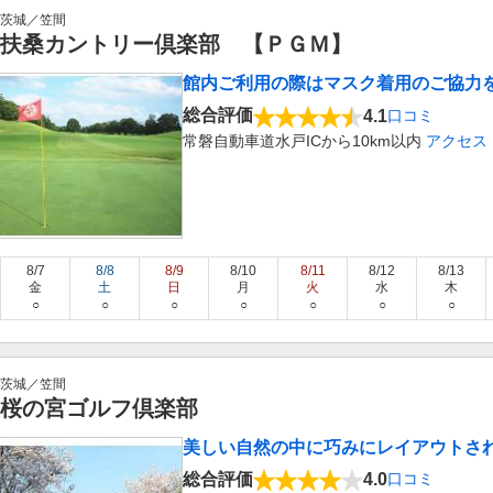
茨城／笠間
扶桑カントリー倶楽部 【ＰＧＭ】
館内ご利用の際はマスク着用のご協力
総合評価
4.1
口コミ
常磐自動車道水戸ICから10km以内
アクセス
8/7
8/8
8/9
8/10
8/11
8/12
8/13
金
土
日
月
火
水
木
○
○
○
○
○
○
○
茨城／笠間
桜の宮ゴルフ倶楽部
美しい自然の中に巧みにレイアウトされ
総合評価
4.0
口コミ