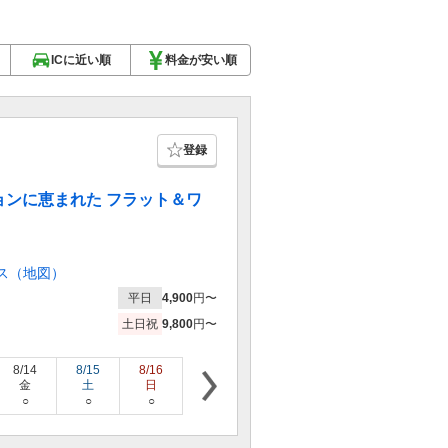
ICに近い順
料金が安い順
登録
ンに恵まれた フラット＆ワ
ス（地図）
平日
4,900
円〜
土日祝
9,800
円〜
8/14
8/15
8/16
8/17
8/18
8/19
8/20
金
土
日
月
火
水
木
○
○
○
○
○
○
○