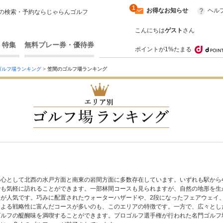
1
お得なお知らせ
ヘル
の検索・予約ならじゃらんゴルフ
こんにちは
ゲスト
さん
・特集
無料プレー券・優待券
ポイントが1%たまる
ゴルフ場ランキング
>
笠間のゴルフ場ランキング
心として北西の水戸方面と南東の岩間方面に多数存在しています。いずれも駅から4
でも気軽に訪れることができます。一部林間コースも見られますが、自然の地形を生
が人気です。巧みに配置されたウォーターハザードや、2段になったフェアウェイ
による戦略性に富んだコースが多いのも、このエリアの特徴です。一方で、広々とし
ゴルフの醍醐味を満喫することができます。プロゴルフ選手権が行われた名門ゴルフ