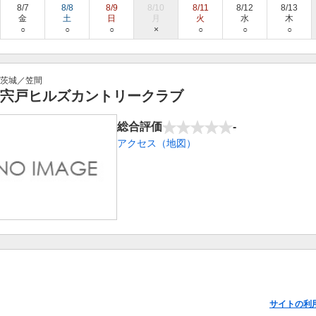
8/7
8/8
8/9
8/10
8/11
8/12
8/13
金
土
日
月
火
水
木
○
○
○
×
○
○
○
茨城／笠間
宍戸ヒルズカントリークラブ
総合評価
-
アクセス（地図）
サイトの利