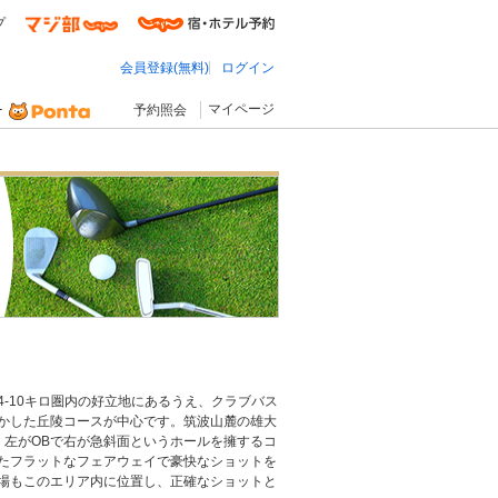
プ
会員登録(無料)
ログイン
マイページ
予約照会
-10キロ圏内の好立地にあるうえ、クラブバス
かした丘陵コースが中心です。筑波山麓の雄大
、左がOBで右が急斜面というホールを擁するコ
たフラットなフェアウェイで豪快なショットを
場もこのエリア内に位置し、正確なショットと