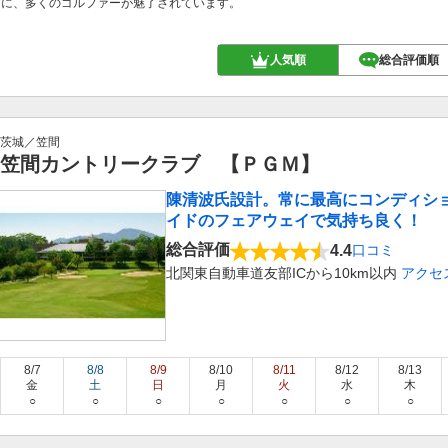
スに、多くのゴルファーが魅了されています。
人気順
総合評価順
茨城／笠間
笠間カントリークラブ 【ＰＧＭ】
陳清波氏設計。常に最高にコンディショ
イドのフェアウェイで気持ち良く！
総合評価
4.4
口コミ
北関東自動車道友部ICから10km以内
アクセ
8/7
8/8
8/9
8/10
8/11
8/12
8/13
金
土
日
月
火
水
木
○
○
○
○
○
○
○