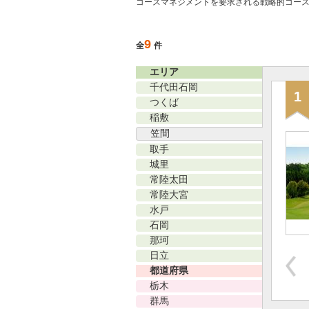
コースマネジメントを要求される戦略的コー
9
全
件
エリア
千代田石岡
1
つくば
稲敷
笠間
取手
城里
常陸太田
常陸大宮
水戸
石岡
那珂
日立
都道府県
栃木
群馬