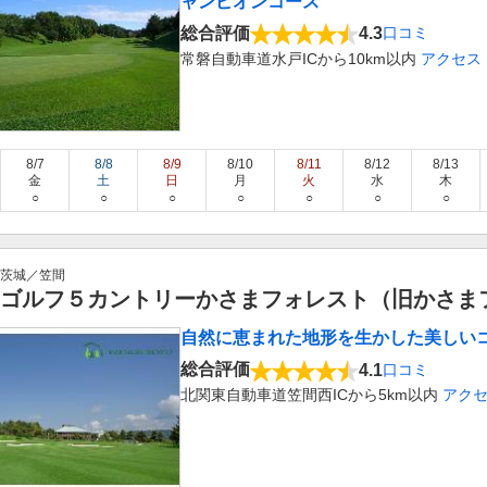
ャンピオンコース
総合評価
4.3
口コミ
常磐自動車道水戸ICから10km以内
アクセス
8/7
8/8
8/9
8/10
8/11
8/12
8/13
金
土
日
月
火
水
木
○
○
○
○
○
○
○
茨城／笠間
ゴルフ５カントリーかさまフォレスト（旧かさま
自然に恵まれた地形を生かした美しい
総合評価
4.1
口コミ
北関東自動車道笠間西ICから5km以内
アク