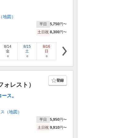
（地図）
平日
5,750
円〜
土日祝
8,300
円〜
8/14
8/15
8/16
8/17
8/18
8/19
8/20
金
土
日
月
火
水
木
○
○
○
○
○
○
○
登録
フォレスト）
コース。
セス（地図）
平日
5,950
円〜
土日祝
9,910
円〜