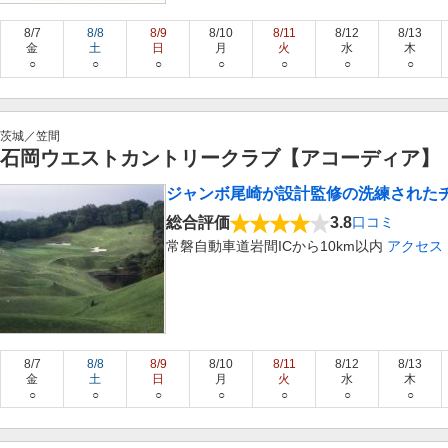
8/7
8/8
8/9
8/10
8/11
8/12
8/13
金
土
日
月
火
水
木
○
○
○
○
○
○
○
茨城／笠間
石岡ウエストカントリークラブ【アコーディア】
ジャンボ尾崎が設計監修の洗練された
総合評価
3.8
口コミ
常磐自動車道岩間ICから10km以内
アクセス
8/7
8/8
8/9
8/10
8/11
8/12
8/13
金
土
日
月
火
水
木
○
○
○
○
○
○
○