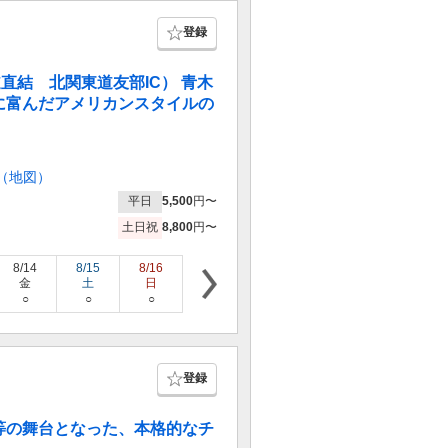
登録
道直結 北関東道友部IC） 青木
に富んだアメリカンスタイルの
（地図）
平日
5,500
円〜
土日祝
8,800
円〜
8/14
8/15
8/16
8/17
8/18
8/19
8/20
金
土
日
月
火
水
木
○
○
○
○
○
○
○
登録
等の舞台となった、本格的なチ