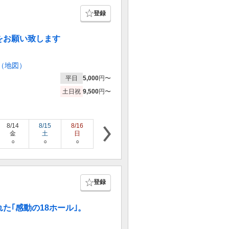
登録
をお願い致します
（地図）
平日
5,000
円〜
土日祝
9,500
円〜
8/14
8/15
8/16
8/17
8/18
8/19
8/20
金
土
日
月
火
水
木
○
○
○
○
○
○
○
登録
た｢感動の18ホール｣。