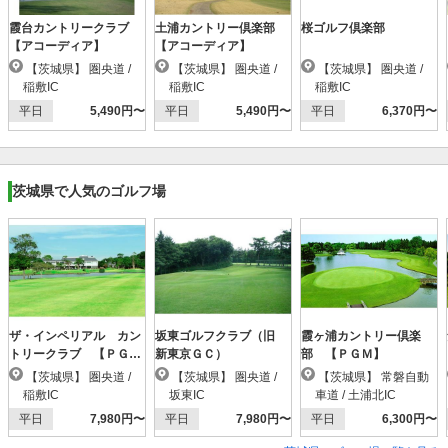
霞台カントリークラブ
土浦カントリー倶楽部
桜ゴルフ倶楽部
【アコーディア】
【アコーディア】
【茨城県】 圏央道 /
【茨城県】 圏央道 /
【茨城県】 圏央道 /
稲敷IC
稲敷IC
稲敷IC
平日
5,490円〜
平日
5,490円〜
平日
6,370円〜
茨城県で人気のゴルフ場
ザ・インペリアル カン
坂東ゴルフクラブ（旧
霞ヶ浦カントリー倶楽
トリークラブ 【ＰＧ
新東京ＧＣ）
部 【ＰＧＭ】
Ｍ】
【茨城県】 圏央道 /
【茨城県】 圏央道 /
【茨城県】 常磐自動
稲敷IC
坂東IC
車道 / 土浦北IC
平日
7,980円〜
平日
7,980円〜
平日
6,300円〜