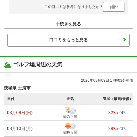
0
この口コミは参考になりましたか？
続きを見る
口コミをもっと見る
ゴルフ場周辺の天気
2026年08月09日 17時03分発表
茨城県 土浦市
日付
天気
気温（最高/最低）
08月09日(日)
32℃
/
24℃
晴のち曇
08月10日(月)
29℃
/
23℃
晴時々曇