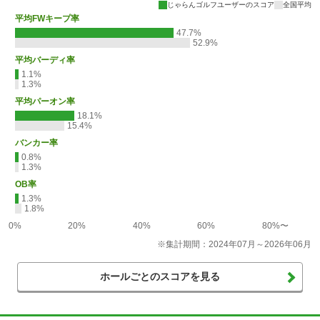
じゃらんゴルフユーザーのスコア
全国平均
平均FWキープ率
47.7%
52.9%
平均バーディ率
1.1%
1.3%
平均パーオン率
18.1%
15.4%
バンカー率
0.8%
1.3%
OB率
1.3%
1.8%
0%
20%
40%
60%
80%〜
※集計期間：2024年07月～2026年06月
ホールごとのスコアを見る