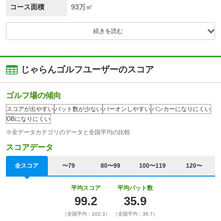
コース面積
93万㎡
続きを読む
じゃらんゴルフユーザーのスコア
ゴルフ場の傾向
スコアが出やすい
パット数が少ない
パーオンしやすい
バンカーになりにくい
OBになりにくい
※全データカテゴリのデータと全国平均の比較
スコアデータ
全スコア
〜79
80〜99
100〜119
120〜
平均スコア
平均パット数
99.2
35.9
（全国平均：102.3）
（全国平均：36.7）