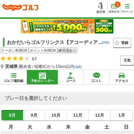
1
おかだいらゴルフリンクス【アコーディア...
登録
(詳細)
クーポン利用OK
ポイント利用OK
練習場あり
3.7
天気
茨城県
圏央道 ⁄ 稲敷ICから15km以内
(地図)
ゴルフ場詳細
予約カレンダー
コース
口コミ
アクセス
プレー日を選択してください
8月
9月
10月
11月
12月
1月
月
火
水
木
金
土
日