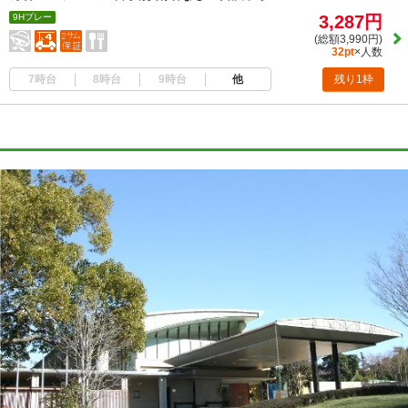
9Hプレー
3,287円
(総額3,990円)
32pt
×人数
7時台
8時台
9時台
他
残り1枠