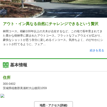
アウト・イン異なる自然にチャレンジできるという贅沢
林間コース。樹齢100年以上の大木が点在するなど、この地で長年育まれてき
た豊かな樹林帯に囲まれたアウトコース。フラットなフェアウエイが広がり、
豪快なショットが思う存分に楽しめるインコース。気持ちよく、のびやかにシ
ョットが打てるように、フェア
続きを見る
基本情報
住所
300-0402
茨城県稲敷郡美浦村大山後田1059
地図・アクセス(詳細)