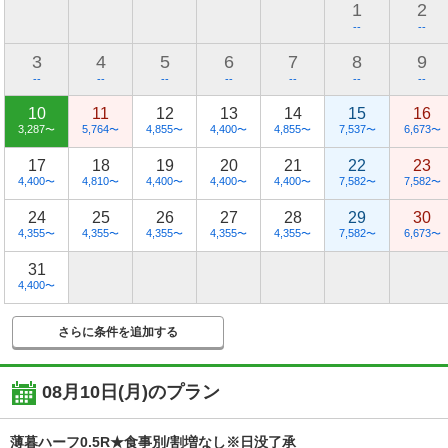
1
2
--
--
3
4
5
6
7
8
9
--
--
--
--
--
--
--
10
11
12
13
14
15
16
3,287
5,764
4,855
4,400
4,855
7,537
6,673
〜
〜
〜
〜
〜
〜
〜
17
18
19
20
21
22
23
4,400
4,810
4,400
4,400
4,400
7,582
7,582
〜
〜
〜
〜
〜
〜
〜
24
25
26
27
28
29
30
4,355
4,355
4,355
4,355
4,355
7,582
6,673
〜
〜
〜
〜
〜
〜
〜
31
4,400
〜
さらに条件を追加する
08月10日(月)
のプラン
薄暮ハーフ0.5R★食事別/割増なし※日没了承