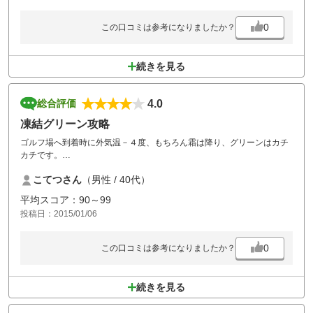
0
この口コミは参考になりましたか？
続きを見る
4.0
総合評価
凍結グリーン攻略
ゴルフ場へ到着時に外気温－４度、もちろん霜は降り、グリーンはカチ
カチです。
でも、この時期のゴルフ場では悩まされる事なので仕方ない。グリーン
こてつさん
（男性 / 40代）
も、シートのかかっていた部分は霜は無いのですが、やはり凍結してま
した。
平均スコア：90～99
なのでグリーンに直接では止まらない、手前から攻めるにしても大事故
投稿日：2015/01/06
になる凍結バンカーが口を開けている、オーバーした返しをアプローチ
しても止まらない、又は雪だるま上に霜がボールについていって止まっ
てしまう。
0
この口コミは参考になりましたか？
午前中は色々な事を試すも撃沈。
それで、後半は今度は詰まりながらの進行で３時間かかりました。
ショートコースには「後続に打たせて」のような注意分を掲示していま
続きを見る
すが、前後の組は打たせて無かったです。
もうちょい進行の為に、ポイントにキャディさんを立たせて貰っても良