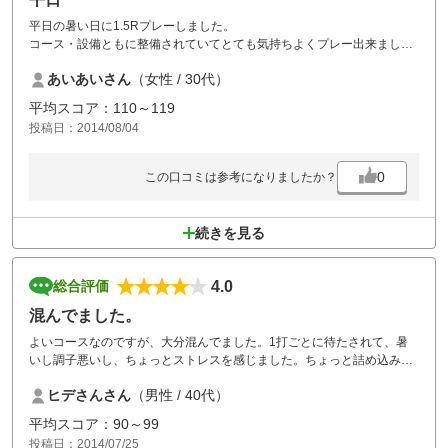
平日の暑い日に1.5Rプレーしました。
コース・設備ともに整備されていてとても気持ちよくプレー出来まし
た。
あいあいさん
（女性 / 30代）
また、スタッフさんも親切で良いゴルフ場だと思います。女性設備も綺
麗で充実しているので、また行きたいと思います。
平均スコア：110～119
投稿日：2014/08/04
0
この口コミは参考になりましたか？
続きを見る
4.0
総合評価
混んでました。
よいコースなのですが、大分混んでました。1打ごとに待たされて、暑
いし調子悪いし、ちょっとストレスを感じました。ちょっと詰め込みす
ぎではないでしょうか？まあ安いから仕方ないのでしょうが…。
ヒデさんさん
（男性 / 40代）
平均スコア：90～99
投稿日：2014/07/25