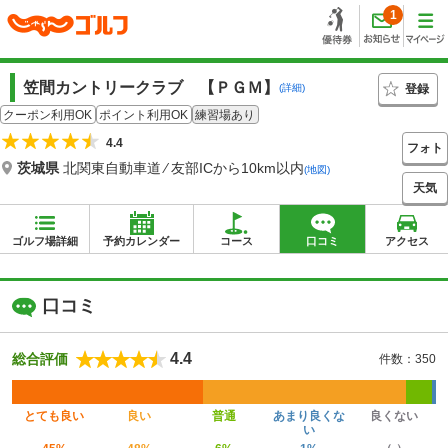
1
笠間カントリークラブ 【ＰＧＭ】
登録
(詳細)
クーポン利用OK
ポイント利用OK
練習場あり
4.4
フォト
茨城県
北関東自動車道 ⁄ 友部ICから10km以内
(地図)
天気
ゴルフ場詳細
予約カレンダー
コース
口コミ
アクセス
口コミ
4.4
総合評価
件数：350
とても良い
良い
普通
あまり良くな
良くない
い