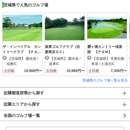
茨城県で人気のゴルフ場
ザ・インペリアル カン
坂東ゴルフクラブ（旧
霞ヶ浦カントリー倶楽
トリークラブ 【ＰＧ
新東京ＧＣ）
部 【ＰＧＭ】
Ｍ】
【茨城県】 圏央道 /
【茨城県】 圏央道 /
【茨城県】 常磐自動
稲敷IC
坂東IC
車道 / 土浦北IC
土日祝
10,980円〜
土日祝
10,980円〜
土日祝
7,300円〜
茨城県のゴルフ場一覧を見る
近隣都道府県から探す
近隣エリアから探す
全国のゴルフ場一覧