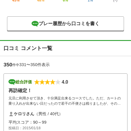
45%
48%
6%
1%
（-）
プレー履歴から口コミを書く
口コミ コメント一覧
350
331〜350件表示
件中
4.0
総合評価
再訪確定！
元旦に利用させて頂き、十分満足出来るコースでした。ただ、カートの
乗り入れが出来ない日だったので若干の不便さは残りましたが、その点
を差し引いても是非とも再チャレンジしたいものです。
ケロリさん
（男性 / 40代）
平均スコア：90～99
投稿日：2015/01/18