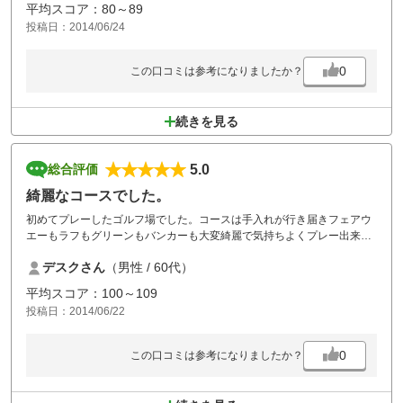
平均スコア：80～89
投稿日：2014/06/24
0
この口コミは参考になりましたか？
続きを見る
5.0
総合評価
綺麗なコースでした。
初めてプレーしたゴルフ場でした。コースは手入れが行き届きフェアウ
エーもラフもグリーンもバンカーも大変綺麗で気持ちよくプレー出来ま
した。難点は2番ショートのティーグランドで５組繋がり２０分ほど待
デスクさん
（男性 / 60代）
ったこととグリーンのヒールマークを直さないプレーヤーが多い？こ
と。食事も美味しく頂け満足です。家内の意見としてお風呂のシャンプ
平均スコア：100～109
ーが強くて？ヘヤーマニュキアが落ちてしまうとのことでした。改善し
投稿日：2014/06/22
てあげてください。
またプレーしたいと思っています。
0
この口コミは参考になりましたか？