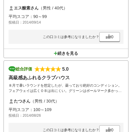
エス酸素さん
（男性 / 40代）
平均スコア：90～99
投稿日：2014/09/14
0
この口コミは参考になりましたか？
続きを見る
5.0
総合評価
高級感あふれるクラブハウス
８月で暑いラウンドを想定したが、曇っており絶好のコンディション。
フェアウェイは広くＯＢは出にくい。グリーンはボールマーク多かった
が概ねメンテ良好です。クラブハウスも豪華なつくりで久しぶりにいい
たつさん
（男性 / 30代）
ゴルフ場に出会いました。機会があればまた行きたい。
平均スコア：100～109
投稿日：2014/08/26
0
この口コミは参考になりましたか？