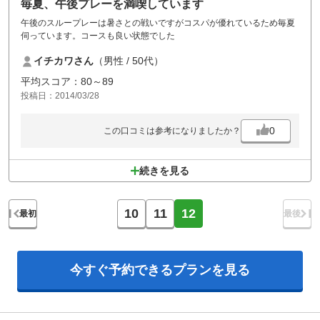
毎夏、午後プレーを満喫しています
午後のスループレーは暑さとの戦いですがコスパが優れているため毎夏
伺っています。コースも良い状態でした
イチカワさん
（男性 / 50代）
平均スコア：80～89
投稿日：2014/03/28
0
この口コミは参考になりましたか？
続きを見る
10
11
12
最初
最後
今すぐ予約できる
プランを見る