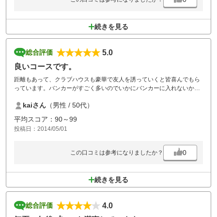
続きを見る
5.0
総合評価
良いコースです。
距離もあって、クラブハウスも豪華で友人を誘っていくと皆喜んでもら
っています。バンカーがすごく多いのでいかにバンカーに入れないかが
スコアメイクの鍵です。グリーンが10.5フィートもあって早いグリーン
kaiさん
（男性 / 50代）
とアンジュレーションに悩まされました。
平均スコア：90～99
投稿日：2014/05/01
0
この口コミは参考になりましたか？
続きを見る
4.0
総合評価