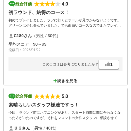
4.0
総合評価
初ラウンド、納得のコース！
初めてプレイしました。ラフに行くとボールが見つからないようです。
グリーンは少し傷んでいました。でも面白いコースなのでまたプレイし
ます。
C180さん
（男性 / 60代）
平均スコア：90～99
投稿日：2026/01/22
1
この口コミは参考になりましたか？
続きを見る
5.0
総合評価
素晴らしいスタッフ様達ですっ！
今回、ラウンド前にハプニングがあり、スタート時間に間に合わなくな
った方がいたのですが、それをフロントの女性スタッフに相談させてい
ただいたところ、沢山のプランをご提案いただき、スタート時間を変更
ＵＧさん
（男性 / 40代）
してラウンドさせていただけました。その対応がとても気持ちいいもの