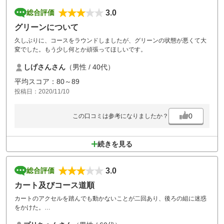
3.0
総合評価
グリーンについて
久しぶりに、コースをラウンドしましたが、グリーンの状態が悪くて大
変でした。もう少し何とか頑張ってほしいです。
しげさんさん
（男性 / 40代）
平均スコア：80～89
投稿日：2020/11/10
0
この口コミは参考になりましたか？
続きを見る
3.0
総合評価
カート及びコース道順
カートのアクセルを踏んでも動かないことが二回あり、後ろの組に迷惑
をかけた。
また、次のコースへの標識や矢印が無く、2度ほど道を間違えてしまっ