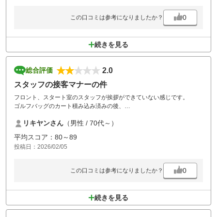
ただ、2月のフェアウェイに関しては、芝の種類の影響か少しコンディ
ションが物足りなく感じたのが正直なところです。
0
この口コミは参考になりましたか？
とはいえ、挑戦しがいのある面白いコースなので、また腕を磨いてリベ
ンジしに行きたいと思います！
続きを見る
2.0
総合評価
スタッフの接客マナーの件
フロント、スタート室のスタッフが挨拶ができていない感じです。
ゴルフバッグのカート積み込み済みの後、
薬の服用のため、バッグを端の方に移動をお願いしました。
リキヤンさん
（男性 / 70代～）
ご迷惑をお掛けすると思い、３回程、申し訳ないとお詫びを申し上げま
したが、一言も返事がなく
平均スコア：80～89
、嫌な思いをしました。
投稿日：2026/02/05
フロントも全員、笑顔が有りません。
ココは、スタッフの接客の教育がされていませんね。
0
この口コミは参考になりましたか？
続きを見る