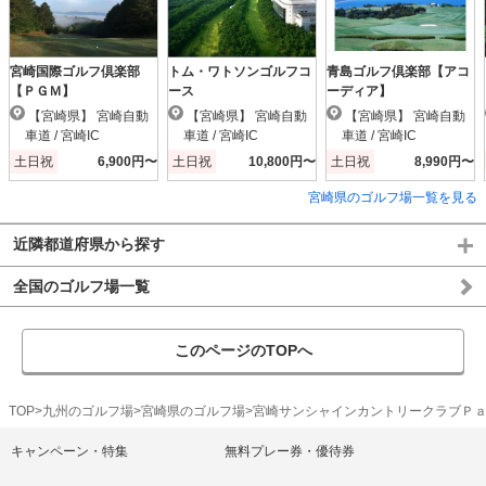
宮崎国際ゴルフ倶楽部
トム・ワトソンゴルフコ
青島ゴルフ倶楽部【アコ
【ＰＧＭ】
ース
ーディア】
【宮崎県】 宮崎自動
【宮崎県】 宮崎自動
【宮崎県】 宮崎自動
車道 / 宮崎IC
車道 / 宮崎IC
車道 / 宮崎IC
土日祝
6,900円〜
土日祝
10,800円〜
土日祝
8,990円〜
宮崎県のゴルフ場一覧を見る
近隣都道府県から探す
全国のゴルフ場一覧
このページのTOPへ
TOP
九州のゴルフ場
宮崎県のゴルフ場
宮崎サンシャインカントリークラブＰ
キャンペーン・特集
無料プレー券・優待券