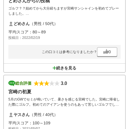
どめさんからの投稿
ゴルフ？？始めてから大分経ちますが宮崎サンシャインを初めてプレー
しました。
OUTからスタート。コース全体が見えるホールは少なくドキドキしなが
どめさん
（男性 / 50代）
らプレー。フェアウェイもうねって、中々凄いなって思っているとグリ
ーンの傾斜がすごく翻弄されました。
平均スコア：80～89
IN入るとさらにグリーンが凄く5パットしました。？？ヤバいです。
投稿日：2022/02/19
ボールの落とし所やグリーンの位置等、しっかり考えないと大怪我しま
す。
食事はコスパ良く美味しく頂きました。
0
この口コミは参考になりましたか？
１日中ゴルフを堪能しました。
楽しかったです。
次回は、戦略を練りリベンジさせて頂きます。
続きを見る
3.0
総合評価
宮崎の初夏
5月のGWでセミが鳴いていて、暑さを感じる宮崎でした。宮崎に帰省し
た際にゴルフ。初めてのアイアンを使うのもあって苦しいゴルフでした
が、仲間とワイワイ楽しめました。コースメンテが若干悪く、残念でし
ヤスさん
（男性 / 40代）
たが、食事は満足できました。
平均スコア：100～109
投稿日：2021/05/07