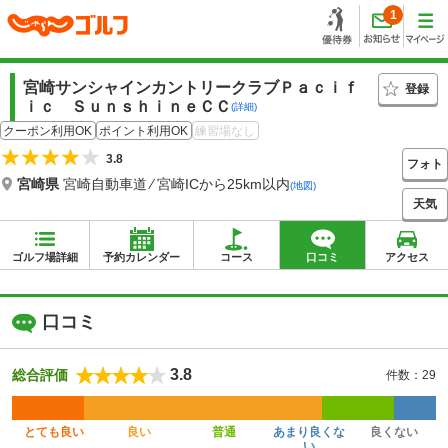
1
宮崎サンシャインカントリークラブＰａｃｉｆ
登録
ｉｃ ＳｕｎｓｈｉｎｅＣＣ
(詳細)
クーポン利用OK
ポイント利用OK
練習場なし
3.8
フォト
宮崎県
宮崎自動車道 ⁄ 宮崎ICから25km以内
(地図)
天気
ゴルフ場詳細
予約カレンダー
コース
口コミ
アクセス
口コミ
3.8
総合評価
件数：29
とても良い
良い
普通
あまり良くな
良くない
い