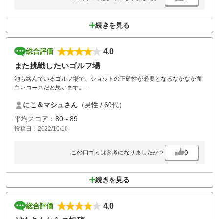
続きを見る
4.0
総合評価
また挑戦したいゴルフ場
池も絡んでいるゴルフ場で、ショットの正確性が必要となるなかなか面
白いコースだと思います。
一部、グリーンの芝がハゲていたところがあった点と、コース間には飲
にこ＆マシュさん
（男性 / 60代）
み物の自動販売機はありましたが茶屋がないのが少し残念でした。
しかし、コース的にはまた挑戦したいゴルフ場でです。
平均スコア：80～89
投稿日：2022/10/10
0
この口コミは参考になりましたか？
続きを見る
4.0
総合評価