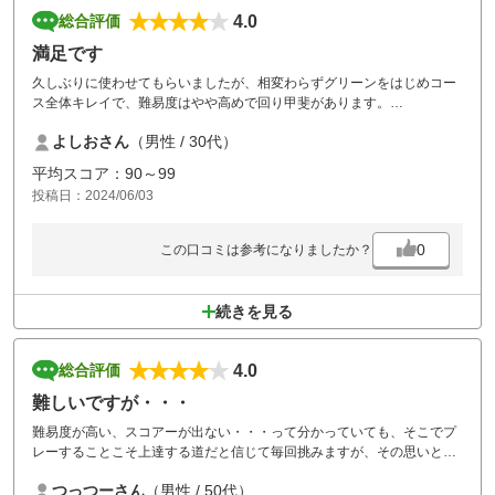
4.0
総合評価
満足です
久しぶりに使わせてもらいましたが、相変わらずグリーンをはじめコー
ス全体キレイで、難易度はやや高めで回り甲斐があります。
食事も美味しく頂きました。
よしおさん
（男性 / 30代）
平均スコア：90～99
投稿日：2024/06/03
0
この口コミは参考になりましたか？
続きを見る
4.0
総合評価
難しいですが・・・
難易度が高い、スコアーが出ない・・・って分かっていても、そこでプ
レーすることこそ上達する道だと信じて毎回挑みますが、その思いとは
裏腹の結果・・・。でもとても良いゴルフ場であることは事実です。さ
つっつーさん
（男性 / 50代）
て次も挑戦します。