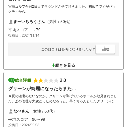
宮崎ゴルフ合宿2日目でラウンドさせて頂きました。初めてですがバッ
クティから
基本広いフェアウェイですが、狭くピンポイントで狙わなくては行けな
まーいちろうさん
（男性 / 50代）
い所もあり
セカンド地点にいってみると(コースを知らないからここに打てた)みた
平均スコア：～79
いな所も多かったです笑
投稿日：2024/11/14
戦略性はとても高く面白いコースでしたが…
今年の猛暑の影響でグリーンはボロボロでしたね
0
この口コミは参考になりましたか？
(今年の九州のコースはほとんどですが)
そこは仕方ないですが
いいコンディションの時にまたラウンドしたい
続きを見る
いいコースだと思います。
クラブハウス内のショップは
2.0
総合評価
個人的な意見ですが
カッコよくいい感じで
グリーンが綺麗になったらまた…
レストランも清潔感あって、好きな感じがしました。
今夏の猛暑のせいなのか、グリーンが剥げているホールが散見されまし
た。芝の管理が大変だったのだろうと。早くちゃんとしたグリーンに戻
ることを願っております。
なべさん
（女性 / 60代）
平均スコア：90～99
投稿日：2024/09/08