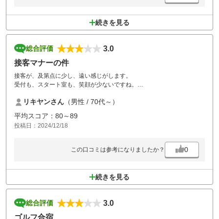
続きを見る
3.0
総合評価
接客マナーの件
接客が、及第点に少し、遠い感じがします。
受付も、スタート室も、笑顔が少ないですね。
コースは難しさがあり、楽しいのですがリボットが多く見かけられ、
リキヤンさん
（男性 / 70代～）
ラフが荒い感じがします。
笑顔が戻れば、素晴らしいゴルフ場になります。
平均スコア：80～89
トイレの個室が狭いので、入りづらい。
投稿日：2024/12/18
0
この口コミは参考になりましたか？
続きを見る
3.0
総合評価
ゴルフ合宿