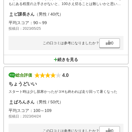
もにある程度の上手さがないと、100さえ切ることは難しいかと思いま
す。
ピ課長さん
（男性 / 40代）
前進4打は、かなり前進しますが、そうでもしないと進行に支障が生じ
るのでしょう…
平均スコア：90～99
投稿日：2023/05/25
ここで80台を出せるよう練習しようかと思います。
0
この口コミは参考になりましたか？
続きを見る
4.0
総合評価
ちょうどいい
スタート時は少し肌寒かったが３Hも終われば走り回って暑くなった
ぱろんさん
（男性 / 50代）
平均スコア：100～109
投稿日：2023/04/24
0
この口コミは参考になりましたか？