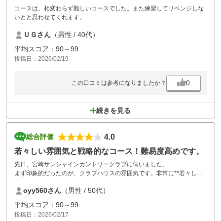
コースは、相変わらず難しいコースでした。また練習してリベンジしな
いとと思わせてくれます。
食事は、盛り付けも味もホントによいです。メニューも豊富で本当に満
ＵＧさん
（男性 / 40代）
足です。
クラブハウスも綺麗ですし、いいゴルフ場です。
平均スコア：90～99
投稿日：2026/02/19
0
この口コミは参考になりましたか？
続きを見る
4.0
総合評価
若々しい雰囲気と戦略的なコース！難易度高めです。
先日、宮崎サンシャインカントリークラブに伺いました。
まず印象的だったのが、クラブハウスの雰囲気です。非常に**若々しく
てヒップ(Hip)**な印象を受け、今までのゴルフ場とは一味違うお洒落な
oyy560さん
（男性 / 50代）
空間が素敵でした。
コースについては、フェアウェイが狭くOBも多いため、かなり戦略的に
平均スコア：90～99
攻める必要があります。良いスコアを出すのが非常に難しく、一打一打
投稿日：2026/02/17
の正確さが求められるタフな内容でした。