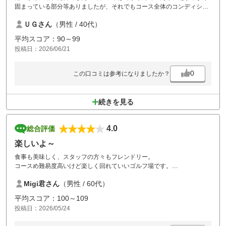
固まっている部分等ありましたが、それでもコース全体のコンディショ
ンはよく、グリーンも問題なく楽しめました。
ＵＧさん
（男性 / 40代）
また行きたいと思います。
平均スコア：90～99
投稿日：2026/06/21
0
この口コミは参考になりましたか？
続きを見る
4.0
総合評価
楽しいよ～
食事も美味しく、スタッフの方々もフレンドリー。
コースめ難易度高いけど楽しく回れていいゴルフ場です。
30年以上通ってますが本当楽しいコースですね。
Migi君さん
（男性 / 60代）
又来月お世話になります。
平均スコア：100～109
投稿日：2026/05/24