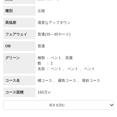
種別
丘陵
高低差
適度なアップダウン
フェアウェイ
普通(35～45ヤード)
OB
普通
グリーン
種類
ベント、
高麗
数
2
名前
ベント 、 ベント 、 ベント
コース名
橘コース 、 霧島コース 、 尾鈴コース
コース面積
165万㎡
続きを読む