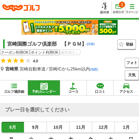
1
宮崎国際ゴルフ倶楽部 【ＰＧＭ】
登録
(詳細)
クーポン利用OK
ポイント利用OK
練習場なし
4.0
フォト
宮崎県
宮崎自動車道 ⁄ 宮崎ICから25km以内
(地図)
天気
ゴルフ場詳細
予約カレンダー
コース
口コミ
アクセス
プレー日を選択してください
8月
9月
10月
11月
12月
1月