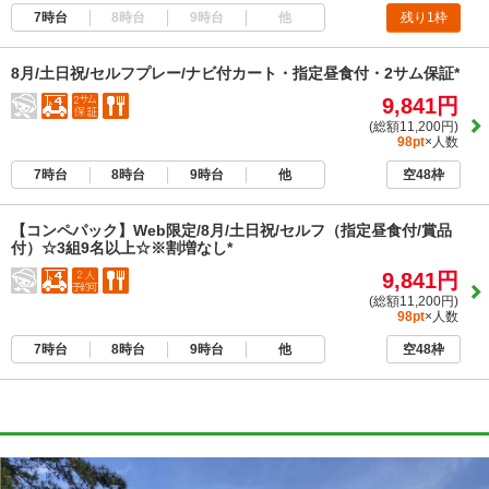
7時台
8時台
9時台
他
残り1枠
8月/土日祝/セルフプレー/ナビ付カート・指定昼食付・2サム保証*
9,841円
(総額11,200円)
98pt
×人数
7時台
8時台
9時台
他
空48枠
【コンペパック】Web限定/8月/土日祝/セルフ（指定昼食付/賞品
付）☆3組9名以上☆※割増なし*
9,841円
(総額11,200円)
98pt
×人数
7時台
8時台
9時台
他
空48枠