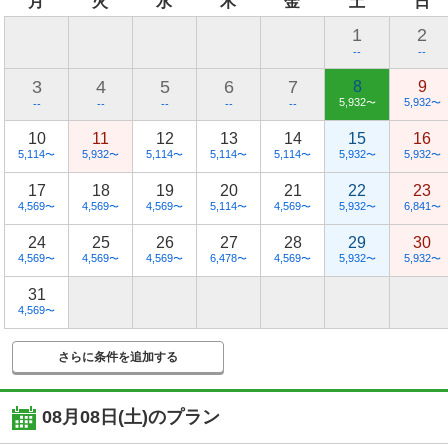
月
火
水
木
金
土
日
1
2
--
--
3
4
5
6
7
8
9
5,932
5,932
〜
〜
--
--
--
--
--
10
11
12
13
14
15
16
5,114
5,932
5,114
5,114
5,114
5,932
5,932
〜
〜
〜
〜
〜
〜
〜
17
18
19
20
21
22
23
4,569
4,569
4,569
5,114
4,569
5,932
6,841
〜
〜
〜
〜
〜
〜
〜
24
25
26
27
28
29
30
4,569
4,569
4,569
6,478
4,569
5,932
5,932
〜
〜
〜
〜
〜
〜
〜
31
4,569
〜
さらに条件を追加する
08月08日(土)
のプラン