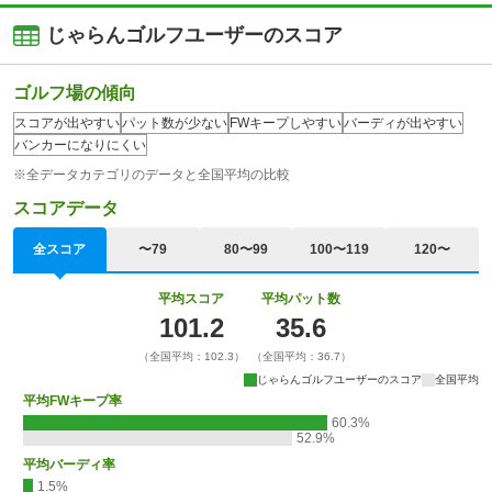
じゃらんゴルフユーザーのスコア
ゴルフ場の傾向
スコアが出やすい
パット数が少ない
FWキープしやすい
バーディが出やすい
バンカーになりにくい
※全データカテゴリのデータと全国平均の比較
スコアデータ
全スコア
〜79
80〜99
100〜119
120〜
平均スコア
平均パット数
101.2
35.6
（全国平均：102.3）
（全国平均：36.7）
じゃらんゴルフユーザーのスコア
全国平均
平均FWキープ率
60.3%
52.9%
平均バーディ率
1.5%