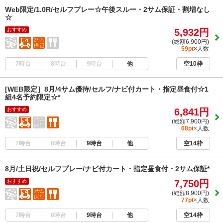
Web限定/1.0R/セルフプレー☆午後スルー・2サム保証・割増なし
☆
おすすめ
5,932円
(総額6,900円)
59pt
×人数
7時台
8時台
9時台
他
空10枠
[WEB限定］8月/4サム優待/セルフ/ナビ付カート・指定昼食付☆1
組4名予約限定☆*
おすすめ
6,841円
(総額7,900円)
68pt
×人数
7時台
8時台
9時台
他
空14枠
8月/土日祝/セルフプレー/ナビ付カート・指定昼食付・2サム保証*
おすすめ
7,750円
(総額8,900円)
77pt
×人数
7時台
8時台
9時台
他
空14枠