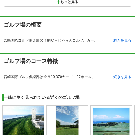
もっと見る
ゴルフ場の概要
宮崎国際ゴルフ倶楽部の予約ならじゃらんゴルフ。カートの有無や利用税、キャンセル料、ナイター設備、駐車場などのコース情報はもちろん、口コミ、フォトギャラリーなどコースの難易度や攻略に役立つ情報充実、予約する度にポイントが貯まるのでお得にゴルフをお楽しみ頂けます。 宮崎県宮崎市にある宮崎国際ゴルフ倶楽部は宮崎自動車道・宮崎インターチェンジから23キロメートル、電車ではJR日豊本線・佐土原駅から約5分の場所にあるゴルフ場です。日向灘、尾鈴の峰を望む、温暖でなだらかな丘陵に町田義雄氏によって設計、レイアウトされた全27ホールの3コースが広がっています。ティ周囲にハイビスカスが咲くなど南国的。尾鈴コースは距離が短いが、起伏のあるトリッキーなコース。谷越えなどの変化もある。霧島コースはなだらかなうねりがあり、フェアウェイも広い。橘コースはフラットでフェアウェイの幅も十分。池が効いているホールに要注意。練習場はありませんが、最大40名収容のコンペルームがあります。冬場の晴天率が高いのも特徴の一つ。提携ホテルもあり安心して宿泊することができます。
続きを見る
ゴルフ場のコース特徴
宮崎国際ゴルフ倶楽部は全長10,370ヤード、27ホール、パー108の丘陵コースです。コースは橘・霧島・尾鈴コースがあります。ラウンドは橘→霧島→尾鈴の順です。ラフはフェアウェイより少し長い程度に刈られていてラフを過度に心配する必要はないです。橘コースの8番ホールは距離は比較的短いが池越えのティショット、ティショットの落下地点、左右の張り出しがプレッシャーになります。霧島コースの9番ホールは雄大な眺め、左ドッグレッグのロングホール。左曲がり地点に池があり、ビギナー泣かせの名物ホールです。このゴルフ場の名物ホールは尾鈴コースの6番ホールです。両サイドにＯＢライン、ティショットの落下地点が狭いのはビギナー泣かせです。
続きを見る
一緒に良く見られている近くのゴルフ場