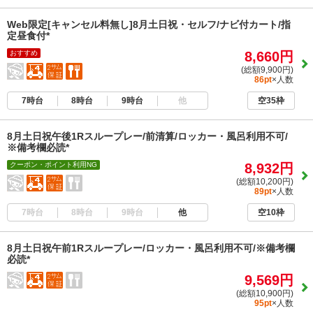
Web限定[キャンセル料無し]8月土日祝・セルフ/ナビ付カート/指
定昼食付*
おすすめ
8,660円
(総額9,900円)
86pt
×人数
7時台
8時台
9時台
他
空35枠
8月土日祝午後1Rスループレー/前清算/ロッカー・風呂利用不可/
※備考欄必読*
クーポン・ポイント利用NG
8,932円
(総額10,200円)
89pt
×人数
7時台
8時台
9時台
他
空10枠
8月土日祝午前1Rスループレー/ロッカー・風呂利用不可/※備考欄
必読*
9,569円
(総額10,900円)
95pt
×人数