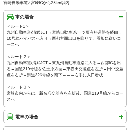
宮崎自動車道 ⁄ 宮崎ICから25km以内
車の場合
＜ルート1＞
九州自動車道/清武JCT→宮崎自動車道/一ツ葉有料道路を経由→
10号線バイパスへ入り→西都方面出口を降りて、看板に従いコ
ースへ
＜ルート２＞
九州自動車道/清武JCT→東九州自動車道路に入る→西都ICを出
る→国道219号線を佐土原方面→東春田交差点を左折→田中交差
点を右折→県道326号線を南下→→→右手に入口看板
＜ルート３＞
宮崎市内からは、新名爪交差点を左折後、国道219号線からコー
スへ
電車の場合