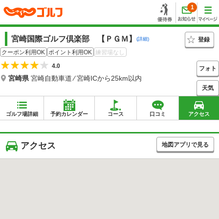
1
宮崎国際ゴルフ倶楽部 【ＰＧＭ】
登録
(詳細)
クーポン利用OK
ポイント利用OK
練習場なし
4.0
フォト
宮崎県
宮崎自動車道 ⁄ 宮崎ICから25km以内
天気
ゴルフ場詳細
予約カレンダー
コース
口コミ
アクセス
アクセス
地図アプリで見る