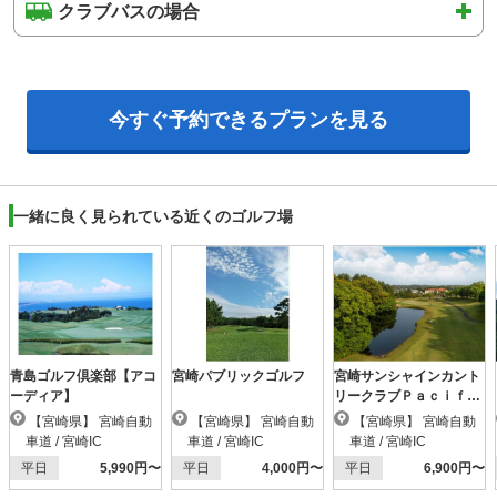
クラブバスの場合
今すぐ予約できるプランを見る
一緒に良く見られている近くのゴルフ場
青島ゴルフ倶楽部【アコ
宮崎パブリックゴルフ
宮崎サンシャインカント
ーディア】
リークラブＰａｃｉｆｉ
ｃ ＳｕｎｓｈｉｎｅＣ
【宮崎県】 宮崎自動
【宮崎県】 宮崎自動
【宮崎県】 宮崎自動
Ｃ
車道 / 宮崎IC
車道 / 宮崎IC
車道 / 宮崎IC
平日
5,990円〜
平日
4,000円〜
平日
6,900円〜