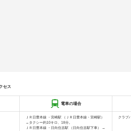
クセス
電車の場合
ＪＲ日豊本線 ・宮崎駅 （ＪＲ日豊本線・宮崎駅）
クラブ
→タクシー約10キロ、18分。
ＪＲ日豊本線 ・日向住吉駅 （日向住吉駅下車） →