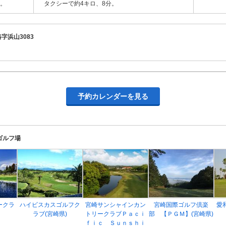
分。
タクシーで約4キロ、8分。
路字浜山3083
予約カレンダーを見る
ゴルフ場
ークラ
ハイビスカスゴルフク
宮崎サンシャインカン
宮崎国際ゴルフ倶楽
愛
ラブ(宮崎県)
トリークラブＰａｃｉ
部 【ＰＧＭ】(宮崎県)
ｆｉｃ Ｓｕｎｓｈｉ