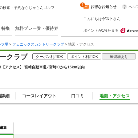
1
お得なお知らせ
ヘル
の検索・予約ならじゃらんゴルフ
こんにちは
ゲスト
さん
・特集
無料プレー券・優待券
ポイントが1%たまる
ルフ場
>
フェニックスカントリークラブ
> 地図・アクセス
ークラブ
クーポン利用OK
ポイント利用OK
練習場あり
3
【アクセス】 宮崎自動車道 ⁄ 宮崎ICから15km以内
場詳細
コースレイアウト
口コミ
地図・アクセス
編集