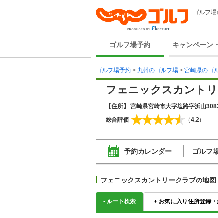
ゴルフ場
ゴルフ場予約
キャンペーン
ゴルフ場予約
>
九州のゴルフ場
>
宮崎県のゴ
フェニックスカントリ
【住所】 宮崎県宮崎市大字塩路字浜山308
総合評価
（
4.2
）
予約カレンダー
ゴルフ
フェニックスカントリークラブの地図
-
ルート検索
+
お気に入り住所登録・