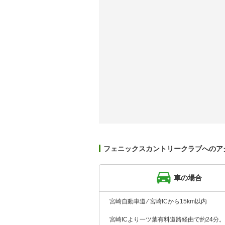
フェニックスカントリークラブへのア
車の場合
宮崎自動車道 ⁄ 宮崎ICから15km以内
宮崎ICより一ツ葉有料道路経由で約24分。