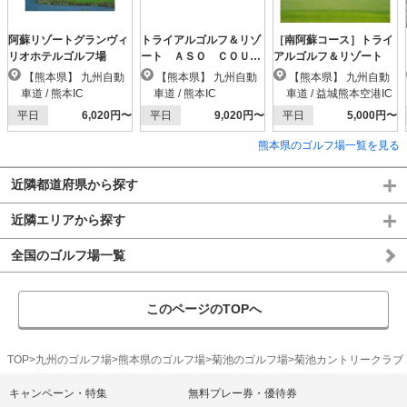
阿蘇リゾートグランヴィ
トライアルゴルフ＆リゾ
［南阿蘇コース］トライ
リオホテルゴルフ場
ート ＡＳＯ ＣＯＵＲ
アルゴルフ＆リゾート
ＳＥ（阿蘇東急）
【熊本県】 九州自動
【熊本県】 九州自動
【熊本県】 九州自動
車道 / 熊本IC
車道 / 熊本IC
車道 / 益城熊本空港IC
平日
6,020円〜
平日
9,020円〜
平日
5,000円〜
熊本県のゴルフ場一覧を見る
近隣都道府県から探す
近隣エリアから探す
全国のゴルフ場一覧
このページのTOPへ
TOP
九州のゴルフ場
熊本県のゴルフ場
菊池のゴルフ場
菊池カントリークラブ
キャンペーン・特集
無料プレー券・優待券