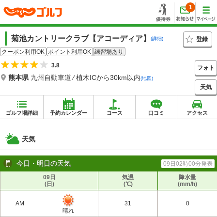
1
菊池カントリークラブ【アコーディア】
登録
(詳細)
クーポン利用OK
ポイント利用OK
練習場あり
3.8
フォト
熊本県
九州自動車道 ⁄ 植木ICから30km以内
(地図)
天気
ゴルフ場詳細
予約カレンダー
コース
口コミ
アクセス
天気
今日・明日の天気
09日02時00分発表
09日
気温
降水量
(日)
(℃)
(mm/h)
AM
31
0
晴れ