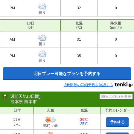
PM
32
0
曇り
10日
気温
降水量
(月)
(℃)
(mm/h)
AM
31
0
曇り
PM
35
0
曇り
明日プレー可能なプランを予約する
3時間毎の詳細天気を確認する
週間天気(8日間)
09日05時03分発表
熊本県 熊本市
日付
天気
気温
予約カレンダー
11日
36℃
予約する
（火）
25℃
晴時々曇