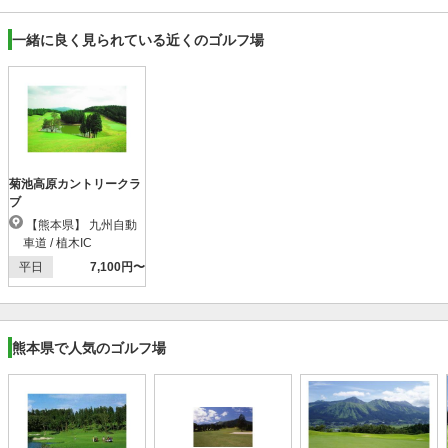
一緒に良く見られている近くのゴルフ場
菊池高原カントリークラ
ブ
【熊本県】 九州自動
車道 / 植木IC
平日
7,100円〜
熊本県で人気のゴルフ場