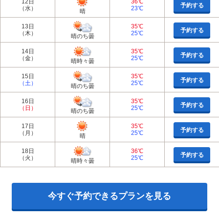
12日
36℃
予約する
（水）
23℃
晴
13日
35℃
予約する
（木）
25℃
晴のち曇
14日
35℃
予約する
（金）
25℃
晴時々曇
15日
35℃
予約する
（土）
25℃
晴のち曇
16日
35℃
予約する
（日）
25℃
晴のち曇
17日
35℃
予約する
（月）
25℃
晴
18日
36℃
予約する
（火）
25℃
晴時々曇
今すぐ予約できるプランを見る