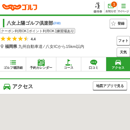
1
八女上陽ゴルフ倶楽部
登録
(詳細)
クーポン利用OK
ポイント利用OK
練習場あり
4.4
フォト
福岡県
九州自動車道 ⁄ 八女ICから15km以内
天気
ゴルフ場詳細
予約カレンダー
コース
口コミ
アクセス
アクセス
地図アプリで見る