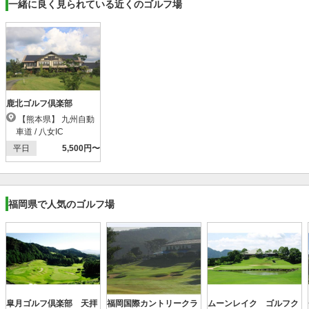
一緒に良く見られている近くのゴルフ場
鹿北ゴルフ倶楽部
【熊本県】 九州自動
車道 / 八女IC
平日
5,500円〜
福岡県で人気のゴルフ場
皐月ゴルフ倶楽部 天拝
福岡国際カントリークラ
ムーンレイク ゴルフク