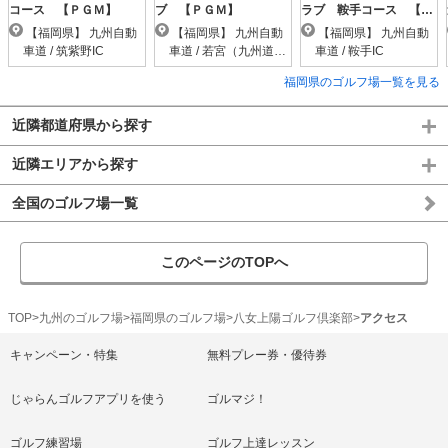
コース 【ＰＧＭ】
ブ 【ＰＧＭ】
ラブ 鞍手コース 【Ｐ
ＧＭ】
【福岡県】 九州自動
【福岡県】 九州自動
【福岡県】 九州自動
車道 / 筑紫野IC
車道 / 若宮（九州道）I
車道 / 鞍手IC
C
福岡県のゴルフ場一覧を見る
近隣都道府県から探す
近隣エリアから探す
全国のゴルフ場一覧
このページのTOPへ
TOP
九州のゴルフ場
福岡県のゴルフ場
八女上陽ゴルフ倶楽部
アクセス
キャンペーン・特集
無料プレー券・優待券
じゃらんゴルフアプリを使う
ゴルマジ！
ゴルフ練習場
ゴルフ上達レッスン