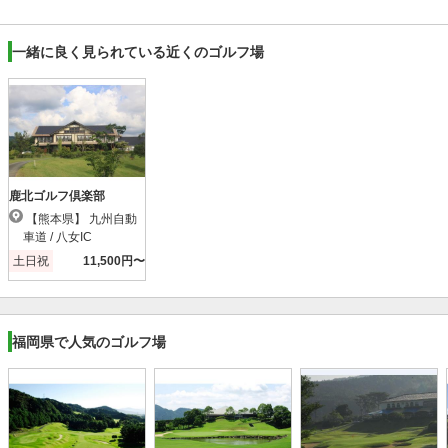
一緒に良く見られている近くのゴルフ場
鹿北ゴルフ倶楽部
【熊本県】 九州自動
車道 / 八女IC
土日祝
11,500円〜
福岡県で人気のゴルフ場