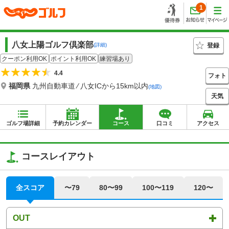
1
八女上陽ゴルフ倶楽部
登録
(詳細)
クーポン利用OK
ポイント利用OK
練習場あり
4.4
フォト
福岡県
九州自動車道 ⁄ 八女ICから15km以内
(地図)
天気
ゴルフ場詳細
予約カレンダー
コース
口コミ
アクセス
コースレイアウト
全スコア
〜79
80〜99
100〜119
120〜
OUT