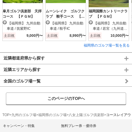
皐月ゴルフ倶楽部 天拝
ムーンレイク ゴルフク
福岡国際カントリークラ
コース 【ＰＧＭ】
ラブ 鞍手コース 【Ｐ
ブ 【ＰＧＭ】
ＧＭ】
【福岡県】 九州自動
【福岡県】 九州自動
【福岡県】 九州自動
車道 / 筑紫野IC
車道 / 鞍手IC
車道 / 若宮（九州道）I
C
土日祝
9,000円〜
土日祝
8,990円〜
土日祝
10,000円〜
福岡県のゴルフ場一覧を見る
近隣都道府県から探す
近隣エリアから探す
全国のゴルフ場一覧
このページのTOPへ
TOP
九州のゴルフ場
福岡県のゴルフ場
八女上陽ゴルフ倶楽部
コースレイアウ
キャンペーン・特集
無料プレー券・優待券